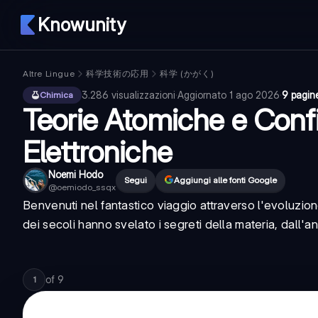
Knowunity
Altre Lingue
科学技術の応用
科学 (かがく)
3.286
visualizzazioni
·
Aggiornato
1 ago 2026
·
9 pagin
Chimica
Teorie Atomiche e Confi
Elettroniche
Noemi Hodo
Segui
Aggiungi alle fonti Google
@
oemiodo_ssqx
Benvenuti nel fantastico viaggio attraverso l'evoluzio
dei secoli hanno svelato i segreti della materia, dall'an
of
9
1