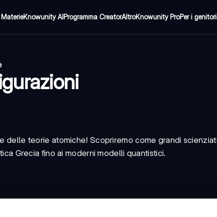
Materie
Knowunity AI
Programma Creator
Altro
Knowunity Pro
Per i genitori
e
gurazioni
ne delle teorie atomiche! Scopriremo come grandi scienziat
tica Grecia fino ai moderni modelli quantistici.