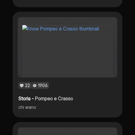
22
1906
Storia -
Pompeo e Crasso
chi erano