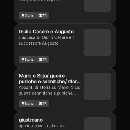
Storia
1ªl
Giulio Cesare e Augusto
L'ascesa di Giulio Cesare e il
successore Augusto
Storia
1ªl
Mario e Silla/ guerre
puniche e sannitiche/ riforme
agrarie/ Gracchi
Appunti di storia su Mario, Silla,
guerre sannitiche e puniche,
riforme agrarie dei Gracchi
Storia
1ªl
giustiniano
appunti presi in classe e