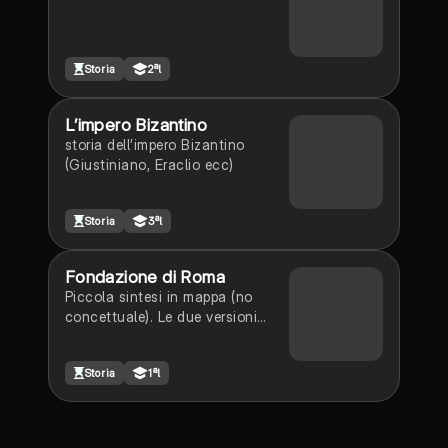
Storia
2ªl
L’impero Bizantino
storia dell’impero Bizantino
(Giustiniano, Eraclio ecc)
Storia
3ªl
Fondazione di Roma
Piccola sintesi in mappa (no
concettuale). Le due versioni
sulla fondazione di Roma
(storica e leggenda).
Storia
1ªl