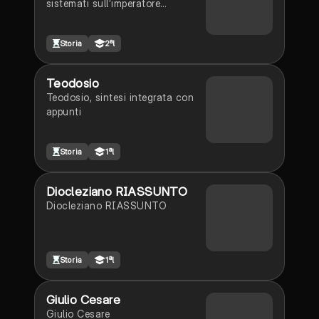
sistemati sull’imperatore
Giustiniano
Storia
2ªl
Teodosio
Teodosio, sintesi integrata con
appunti
Storia
1ªl
Diocleziano RIASSUNTO
Diocleziano RIASSUNTO
Storia
1ªl
Giulio Cesare
Giulio Cesare