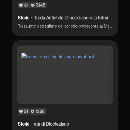
61
3145
Storia -
Tarda Antichità: Diocleziano e la tetrarchia, Costantino e la fine dell'impero d'Occidente
Riassunto dettagliato del periodo precedente al Medieovo, la tarda antichità, con Diocleziano e le tetrarchia, Costantino e la sua successione da Giuliano a Teodosio e la fine dell'impero d'Occidente
21
1288
Storia -
età di Diocleziano