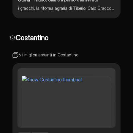
i gracchi, la riforma agraria di Tiberio, Caio Gracco, la crisi della repubblica, le riforme di Silla, fine della repubblica, Spartaco, Pompeo e Crasso, scontro tra popolari e ottimati, congiura di Catilina, Cesare, conquista Gallia,
Costantino
6 i migliori appunti in Costantino