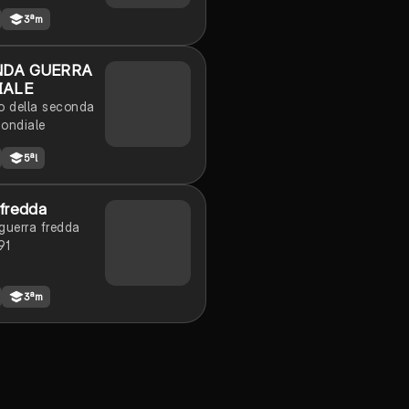
e
3ªm
DA GUERRA
IALE
o della seconda
ondiale
5ªl
 fredda
guerra fredda
91
3ªm