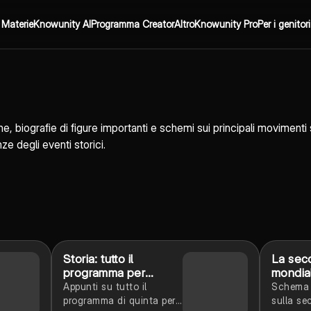
Materie
Knowunity AI
Programma Creator
Altro
Knowunity Pro
Per i genitori
e, biografie di figure importanti e schemi sui principali movimenti s
 degli eventi storici.
Storia: tutto il
La sec
programma per
mondia
maturità
Appunti su tutto il
Schema 
programma di quinta per
sulla se