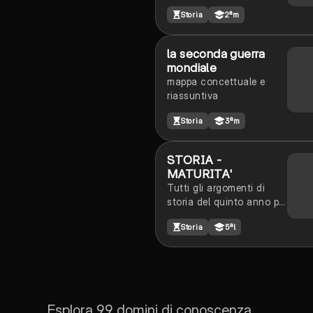
Storia
2ªm
la seconda guerra
mondiale
mappa concettuale e
riassuntiva
Storia
3ªm
STORIA -
MATURITA'
Tutti gli argomenti di
storia del quinto anno per
la prova orale dell'esame
Storia
5ªl
di maturità
Esplora 99 domini di conoscenza