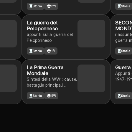
maturità
mondial
Storia
5ªl
Storia
La guerra del
SECON
Peloponneso
MOND
appunti sulla guerra del
riassunt
Peloponneso
guerra m
Storia
1ªl
Storia
La Prima Guerra
Guerra
Mondiale
Appunti 
Sintesi della WW1: cause,
1947-19
battaglie principali,
l’Italia, la situazione dei
Storia
5ªl
Storia
civili, la scienza, la
conclusione e i trattati di
pace