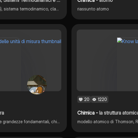
Stati di aggregazione e passaggi di stato (chimico e fisico), sistema termodinamico, classificazione della materia: sostanze pure, elementi e composti, miscugli omogenei ed eterogenei, metodi di separazione delle miscele
riassunto atomo
20
1220
ura
Chimica -
la struttura atomic
mappe concettuali del sistema internazionale e le sue sette grandezze fondamentali, chimica del primo anno di liceo (classico, scienze umane e linguistico) e ripasso del terzo anno.
modello atomico di Thomson, Ru