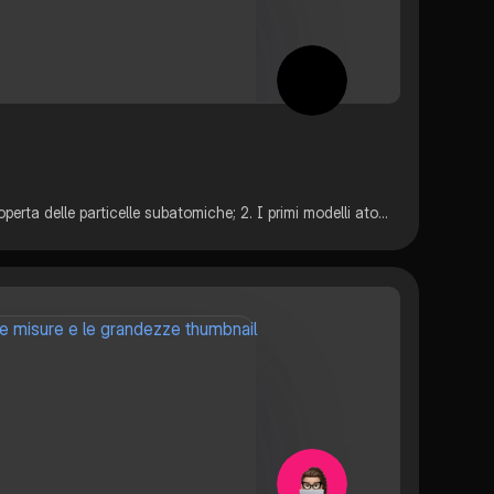
Questo pdf comprende: 1. La scoperta delle particelle subatomiche; 2. I primi modelli atomici; 3. Numero atomico, numero di massa e isotopi; 4. La luce: onda e particella; 5. Bohr; 6. I numeri quantici; 7. Il principio di esclusione di Pauli.