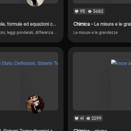
95
3682
 formule ed equazioni chimiche
Chimica -
Le misure e le gr
sostanze semplici/composte, tavola periodica, trasformazioni, leggi ponderali, differenza tra composti e miscele, molecole elementari/composte, composti ionici, unità formula, formula minima/molecolare, bilanciamento schema direazione
Le misure e le grandezze
41
2299
rmodinamici e Metodi di Separazione
Chimica -
atomo