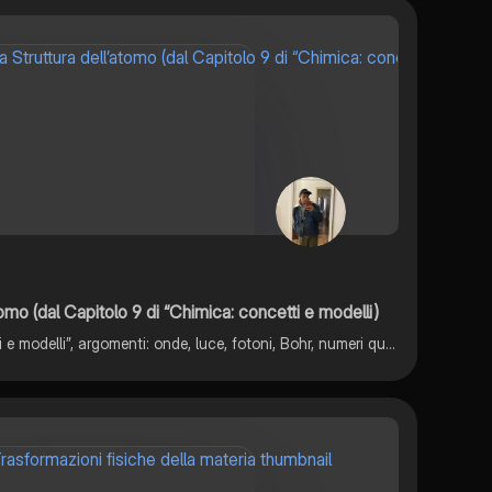
tomo (dal Capitolo 9 di “Chimica: concetti e modelli)
Capitolo 9 di “Chimica: concetti e modelli”, argomenti: onde, luce, fotoni, Bohr, numeri quantici e orbitali, configurazione elettronica, Pauli, Hund.