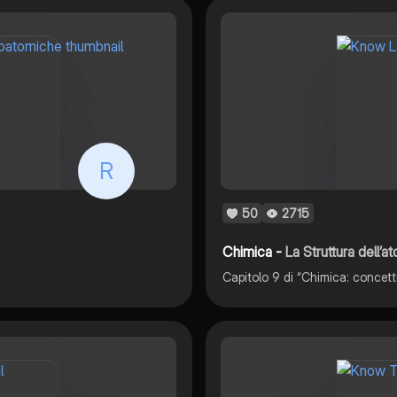
R
50
2715
Chimica -
La Struttura dell’a