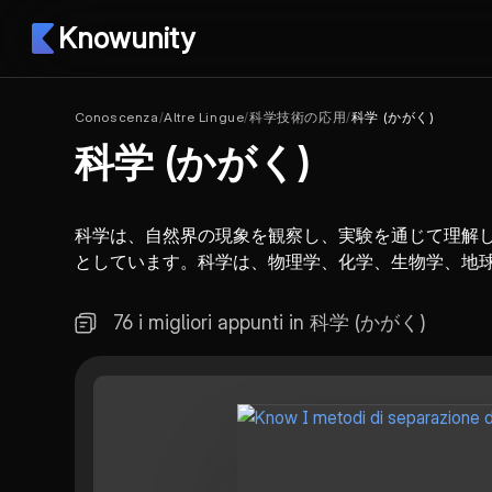
Knowunity
Conoscenza
/
Altre Lingue
/
科学技術の応用
/
科学 (かがく)
科学 (かがく)
科学は、自然界の現象を観察し、実験を通じて理解
としています。科学は、物理学、化学、生物学、地
76 i migliori appunti in 科学 (かがく)