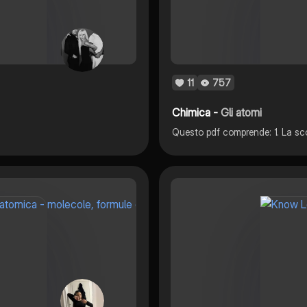
11
757
Chimica -
Gli atomi