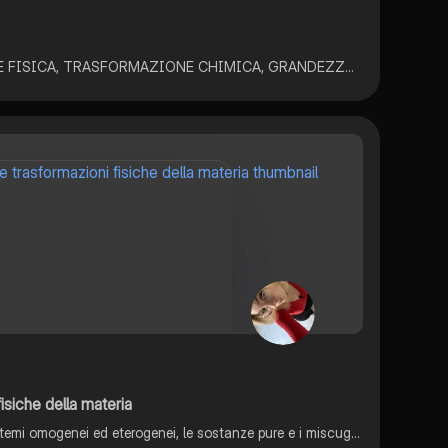
CHIMICA, TRASFORMAZIONE FISICA, TRASFORMAZIONE CHIMICA, GRANDEZZE FISICHE (STRUMENTI DI MISURA E S.I.), METODO SCIENTIFICO
isiche della materia
Gli stati fisici della materia, i sistemi omogenei ed eterogenei, le sostanze pure e i miscugli, la solubilità, i principali metodi di separazione dei miscugli.