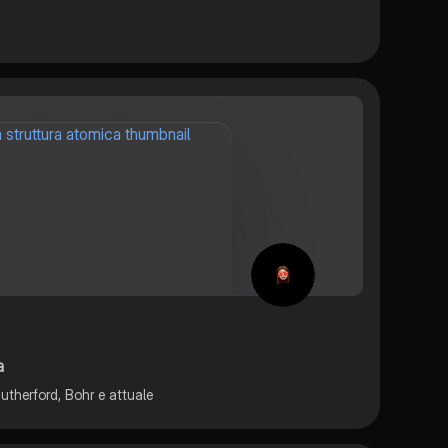
a
therford, Bohr e attuale