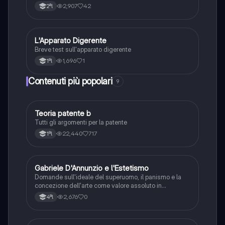
2,907
42
2ªl
L
L'Apparato Digerente
Scienze
Breve test sull'apparato digerente
1,696
1
1ªl
Contenuti più popolari
9
Teoria patente b
Altro
Tutti gli argomenti per la patente
22,440
717
1ªl
G
Gabriele D'Annunzio e l'Estetismo
Italiano
Domande sull'ideale del superuomo, il panismo e la
concezione dell'arte come valore assoluto in
D'Annunzio.
2,676
0
4ªl