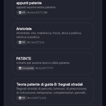
appunti patente
Altro
appunti esame teoria patente
69,476
1,785
4ªl
Aristotele
Filosofia
Aristotele: vita, metafisica, fisica, etica e politica,
retorica e poetica
7,642
216
3ªl
PATENTE
Altro
schemi per esame teorico della patente
22,811
771
Università
Teoria patente di guida B: Segnali stradali
Ed. civ.
Segnali stradali di pericolo, luminosi, di prescrizione,
di indicazione, temporanei, complementari, pannelli
integrativi, segnaletica orizzontale, segnalazioni
41,181
1,674
5ªl
agenti del traffico, distanza di visibilità per l‘arresto,
minima di sicurezza.