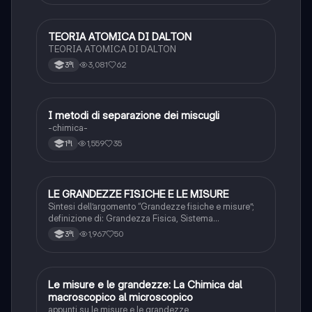
TEORIA ATOMICA DI DALTON
Chimica
TEORIA ATOMICA DI DALTON
3,081
62
3ªl
I metodi di separazione dei miscugli
Chimica
-chimica-
1,559
35
1ªl
LE GRANDEZZE FISICHE E LE MISURE
Chimica
Sintesi dell’argomento “Grandezze fisiche e misure”;
definizione di: Grandezza Fisica, Sistema
Internazionale, Unità di Misura, Notazione Scientifica,
1,967
50
3ªl
Massa, Peso, Temperatura, Calore, Lunghezza e
Materia.
Le misure e le grandezze: La Chimica dal
Chimica
macroscopico al microscopico
appunti su le misure e le grandezze