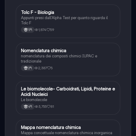
Tolc F - Biologia
Chimica
Appunti presi dall'Alpha Test per quanto riguarda il
Tolc F
1,874
59
5ªl
N
Nomenclatura chimica
Chimica
nomenclatura dei composti chimici IUPAC e
tradizionale
2,387
5
2ªl
Le biomolecole- Carboidrati, Lipidi, Proteine e
Scienze
Acidi Nucleici
Le biomolecole
3,755
81
4ªl
Mappa nomenclatura chimica
Chimica
Mappa concettuale nomenclatura chimica inorganica