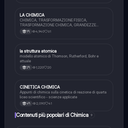
LA CHIMICA
Chimica
CHIMICA, TRASFORMAZIONE FISICA,
TRASFORMAZIONE CHIMICA, GRANDEZZE
FISICHE (STRUMENTI DI MISURA E S.I.), METODO
4,940
61
1ªl
SCIENTIFICO
la struttura atomica
Chimica
modello atomico di Thomson, Rutherford, Bohr e
attuale
1,220
20
2ªl
CINETICA CHIMICA
Chimica
Appunti di chimica sulla cinetica di reazione di quarta
liceo scientifico - scienze applicate
2,090
41
4ªl
Contenuti più popolari di Chimica
9