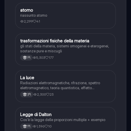
atomo
Chimica
riassunto atomo
2,299
41
trasformazioni fisiche della materia
Chimica
gli stati della materia, sistemi omogenei e eterogenei,
sostanze pure e miscugli
5,303
177
1ªl
La luce
Chimica
Radiazioni elettromagnetiche, rifrazione, spettro
elettromagnetico, teoria quantistica, effetto
fotoelettrico
2,300
23
3ªl
Legge di Dalton
Chimica
Cos'è la legge delle proporzioni multiple + esempio
1,396
10
1ªl