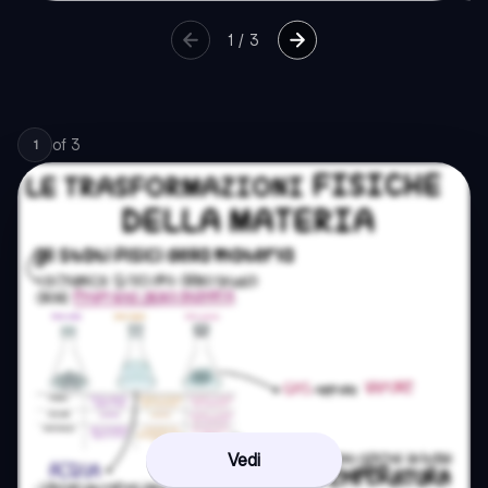
1
/
3
of
3
1
Vedi