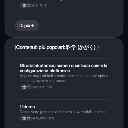
341
9
1ªl
Di più
Contenuti più popolari: 科学 (かがく)
9
Gli orbitali atomici,i numeri quantici,lo spin e la
Chimica
configurazione elettronica.
Appunti sugli orbitali atomici,i numeri quantici,lo spin e
la configurazione elettronica.
2,831
60
3ªl
L’atomo
Chimica
Descrizione generale dell’atomo e i 4 modelli atomici
10,910
178
2ªl