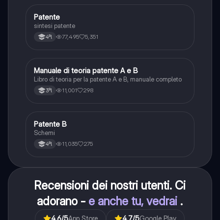
Patente
Altro
sintesi patente
77,495
5,351
4ªl
Manuale di teoria patente A e B
Italiano
Libro di teoria per la patente A e B, manuale completo
11,001
298
3ªl
Patente B
Altro
Schemi
11,035
275
4ªl
Recensioni dei nostri utenti. Ci
adorano -
e anche tu, vedrai
.
4.6
/5
App Store
4.7
/5
Google Play