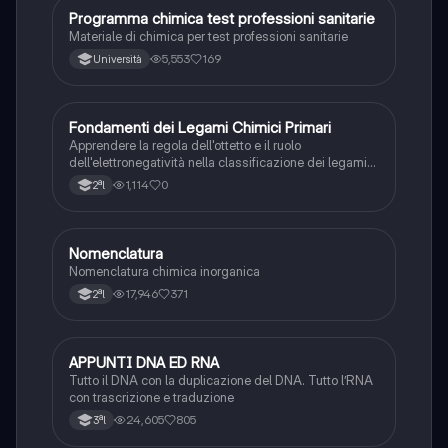
Programma chimica test professioni sanitarie
Chimica
Materiale di chimica per test professioni sanitarie
5,553
169
Università
F
Fondamenti dei Legami Chimici Primari
Chimica
Apprendere la regola dell'ottetto e il ruolo
dell'elettronegatività nella classificazione dei legami
chimici forti.
1,114
0
2ªl
Nomenclatura
Chimica
Nomenclatura chimica inorganica
17,946
371
2ªl
APPUNTI DNA ED RNA
Scienze
Tutto il DNA con la duplicazione del DNA. Tutto l’RNA
con trascrizione e traduzione
24,605
805
3ªl