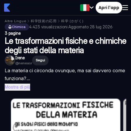
Apri l'app
Altre Lingue
科学技術の応用
科学 (かがく)
4.423
visualizzazioni
·
Aggiornato
28 lug 2026
·
Chimica
3 pagine
Le trasformazioni fisiche e chimiche
degli stati della materia
Irene
Segui
@
neneasr
La materia ci circonda ovunque, ma sai davvero come
funziona?...
Mostra di più