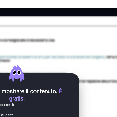
er mostrare il contenuto
.
È
gratis!
documenti
i studenti