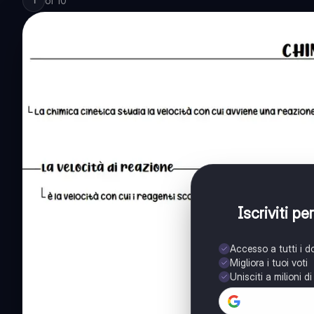
of
10
1
Iscriviti p
Accesso a tutti i 
Migliora i tuoi voti
Unisciti a milioni d