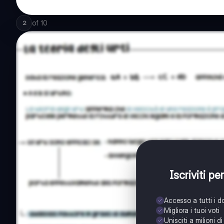
of
10
2
Iscriviti p
Accesso a tutti i 
Migliora i tuoi voti
Unisciti a milioni d