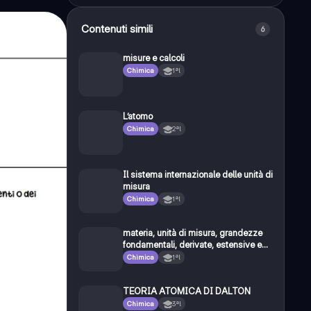
Contenuti simili
6
misure e calcoli
Chimica
1ªl
L’atomo
Chimica
2ªl
Il sistema internazionale delle unità di
misura
Chimica
1ªl
materia, unità di misura, grandezze
fondamentali, derivate, estensive e
intensive; notazione scientifica,
Chimica
1ªl
massa, peso, volume, densità,
temperatura e calore
TEORIA ATOMICA DI DALTON
Chimica
3ªl