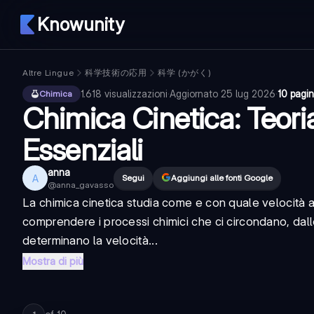
Knowunity
Altre Lingue
科学技術の応用
科学 (かがく)
1.618
visualizzazioni
·
Aggiornato
25 lug 2026
·
10 pagi
Chimica
Chimica Cinetica: Teoria
Essenziali
anna
A
Segui
Aggiungi alle fonti Google
@
anna_gavasso
La chimica cinetica studia come e con quale velocit
comprendere i processi chimici che ci circondano, dalle 
determinano la velocità...
Mostra di più