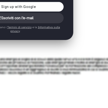
Iscriviti con l'e-mail
tano i
Termini di servizio
e la
Informativa sulla
privacy
.