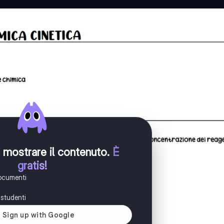
er mostrare il contenuto
.
È
gratis!
documenti
i studenti