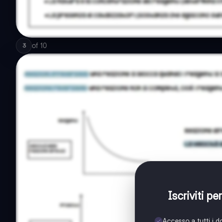
of
10
3
Iscriviti p
Accesso a tutti i 