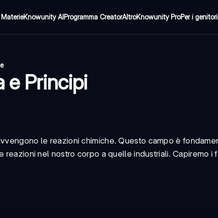
Materie
Knowunity AI
Programma Creator
Altro
Knowunity Pro
Per i genitori
ne
 e Principi
à avvengono le reazioni chimiche. Questo campo è fondame
reazioni nel nostro corpo a quelle industriali. Capiremo i f