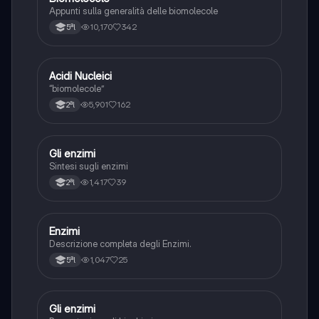
Appunti sulla generalità delle biomolecole
10,170
342
5ªl
Acidi Nucleici
Chimica
“biomolecole”
5,901
162
2ªl
Gli enzimi
Scienze
Sintesi sugli enzimi
1,417
39
2ªl
Enzimi
Scienze
Descrizione completa degli Enzimi.
1,047
25
5ªl
Gli enzimi
Scienze