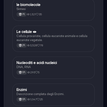
le biomolecole
Chimica
Sintesi
1,321
35
1ªl
Le cellule 🧫
Chimica
Cellula provariote, cellula eucariote animale e cellula
eucariote vegetale.
3,528
78
2ªl
Nucleoditi e acidi nucleici
Chimica
DNA, RNA
293
5
5ªl
Enzimi
Scienze
Descrizione completa degli Enzimi.
1,047
25
5ªl