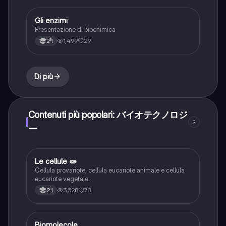
Gli enzimi
Scienze
Presentazione di biochimica
1,499
29
2ªl
Di più
Contenuti più popolari: バイオテクノロジ
9
ー
Le cellule 🧫
Chimica
Cellula provariote, cellula eucariote animale e cellula
eucariote vegetale.
3,528
78
2ªl
Biomolecole
Chimica