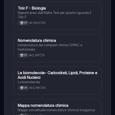
Tolc F - Biologia
Chimica
Appunti presi dall'Alpha Test per quanto riguarda il
Tolc F
1,876
59
5ªl
N
Nomenclatura chimica
Chimica
nomenclatura dei composti chimici IUPAC e
tradizionale
2,387
5
2ªl
Le biomolecole- Carboidrati, Lipidi, Proteine e
Scienze
Acidi Nucleici
Le biomolecole
3,755
81
4ªl
Mappa nomenclatura chimica
Chimica
Mappa concettuale nomenclatura chimica inorganica