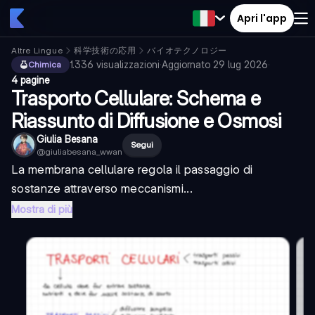
Apri l'app
Altre Lingue
科学技術の応用
バイオテクノロジー
1.336
visualizzazioni
·
Aggiornato
29 lug 2026
·
Chimica
4 pagine
Trasporto Cellulare: Schema e
Riassunto di Diffusione e Osmosi
Giulia Besana
Segui
@
giuliabesana_wwan
La membrana cellulare regola il passaggio di
sostanze attraverso meccanismi...
Mostra di più