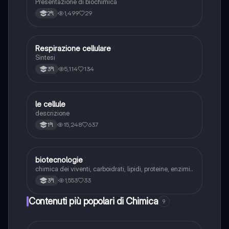
Presentazione di biochimica
1,499
29
2ªl
Respirazione cellulare
Chimica
Sintesi
5,114
134
3ªl
le cellule
Chimica
descrizione
15,248
637
1ªl
biotecnologie
Chimica
chimica dei viventi, carboidrati, lipidi, proteine, enzimi..
1,553
33
3ªl
Contenuti più popolari di Chimica
9