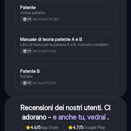
P
Patente
Altro
sintesi patente
77,520
5,352
4ªl
Manuale di teoria patente A e B
Italiano
Libro di teoria per la patente A e B, manuale completo
11,020
300
3ªl
Patente B
Altro
Schemi
11,047
275
4ªl
Recensioni dei nostri utenti. Ci
adorano -
e anche tu, vedrai
.
4.6
/5
App Store
4.7
/5
Google Play