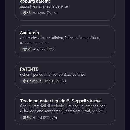
A
appunti patente
Altro
appunti esame teoria patente
69,501
1,785
4ªl
Aristotele
Filosofia
Aristotele: vita, metafisica, fisica, etica e politica,
retorica e poetica
7,642
216
3ªl
PATENTE
Altro
schemi per esame teorico della patente
22,818
771
Università
T
Teoria patente di guida B: Segnali stradali
Ed. civ.
Segnali stradali di pericolo, luminosi, di prescrizione,
di indicazione, temporanei, complementari, pannelli
integrativi, segnaletica orizzontale, segnalazioni
41,187
1,674
5ªl
agenti del traffico, distanza di visibilità per l‘arresto,
minima di sicurezza.