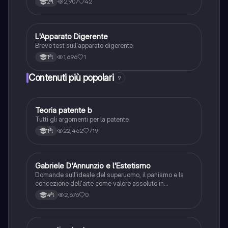
2,907
42
2ªl
L
L'Apparato Digerente
Scienze
Breve test sull'apparato digerente
1,696
1
1ªl
Contenuti più popolari
9
T
Teoria patente b
Altro
Tutti gli argomenti per la patente
22,462
719
1ªl
G
Gabriele D'Annunzio e l'Estetismo
Italiano
Domande sull'ideale del superuomo, il panismo e la
concezione dell'arte come valore assoluto in
D'Annunzio.
2,676
0
4ªl