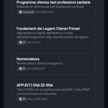
P
Programma chimica test professioni sanitarie
Chimica
Materiale di chimica per test professioni sanitarie
5,559
169
Università
F
Fondamenti dei Legami Chimici Primari
Chimica
Apprendere la regola dell'ottetto e il ruolo
dell'elettronegatività nella classificazione dei legami
chimici forti.
1,114
0
2ªl
Nomenclatura
Chimica
Nomenclatura chimica inorganica
17,950
371
2ªl
APPUNTI DNA ED RNA
Scienze
Tutto il DNA con la duplicazione del DNA. Tutto l’RNA
con trascrizione e traduzione
24,605
805
3ªl