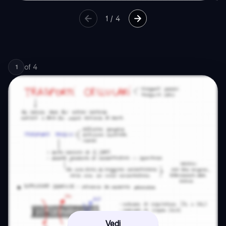
1
/
4
of
4
1
Vedi