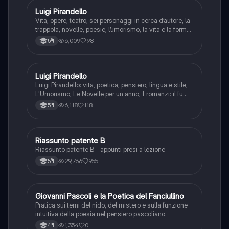
Luigi Pirandello
Italiano
Vita, opere, teatro, sei personaggi in cerca d’autore, la
trappola, novelle, poesie, l’umorismo, la vita e la forma,
frantumazione dell’Io, la civiltà moderna e
6,009
98
5ªl
l’alienazione, il treno ha fischiato, canta l’epistola, i
romanzi, io e il mio naso
Luigi Pirandello
Italiano
Luigi Pirandello: vita, poetica, pensiero, lingua e stile,
L'Umorismo, Le Novelle per un anno, I romanzi: il fu
Mattia Pascal, Quaderni di Serafino Gubbio operatore;
6,118
118
5ªl
Uno, nessuno e centomila; il teatro: Sei personaggi in
cerca d'autore; Enrico IV.
Riassunto patente B
Italiano
Riassunto patente B - appunti presi a lezione
29,766
955
5ªl
G
Giovanni Pascoli e la Poetica del Fanciullino
Italiano
Pratica sui temi del nido, del mistero e sulla funzione
intuitiva della poesia nel pensiero pascoliano.
1,354
0
4ªl