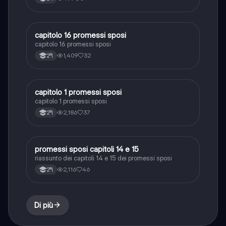
capitolo 16 promessi sposi
Italiano
capitolo 16 promessi sposi
1,409
32
2ªl
capitolo 1 promessi sposi
Italiano
capitolo 1 promessi sposi
2,186
37
2ªl
promessi sposi capitoli 14 e 15
Italiano
riassunto dei capitoli 14 e 15 dei promessi sposi
2,116
46
2ªl
Di più