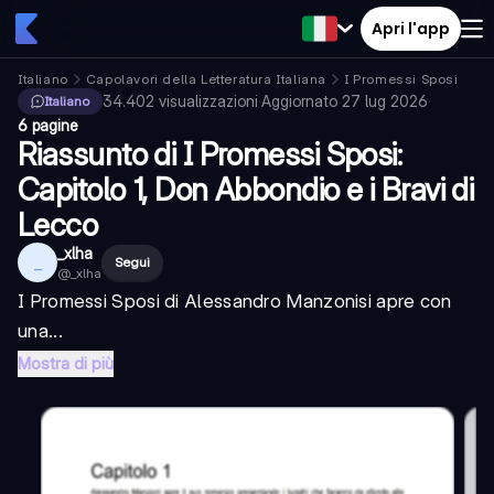
Apri l'app
Italiano
Capolavori della Letteratura Italiana
I Promessi Sposi
34.402
visualizzazioni
·
Aggiornato
27 lug 2026
·
Italiano
6 pagine
Riassunto di I Promessi Sposi:
Capitolo 1, Don Abbondio e i Bravi di
Lecco
_xlha
_
Segui
@
_xlha
I Promessi Sposi
di
Alessandro Manzoni
si apre con
una...
Mostra di più