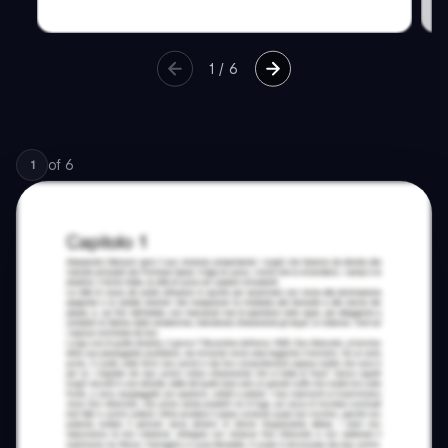
1
/
6
of
6
1