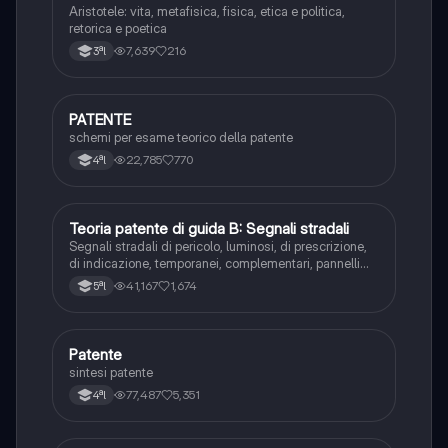
Aristotele: vita, metafisica, fisica, etica e politica,
retorica e poetica
7,639
216
3ªl
PATENTE
Altro
schemi per esame teorico della patente
22,785
770
4ªl
Teoria patente di guida B: Segnali stradali
Ed. civ.
Segnali stradali di pericolo, luminosi, di prescrizione,
di indicazione, temporanei, complementari, pannelli
integrativi, segnaletica orizzontale, segnalazioni
41,167
1,674
5ªl
agenti del traffico, distanza di visibilità per l‘arresto,
minima di sicurezza.
Patente
Altro
sintesi patente
77,487
5,351
4ªl