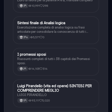
Libro di teoria per la patente A e B, manuale completo
10,991
298
3ªl
S
Sintesi finale di Analisi logica
Italiano
Esercitazione completa di analisi logica su frasi
articolate per consolidare la conoscenza di tutti i
complementi.
5,571
0
3ªm
I promessi sposi
Italiano
Riassunti completi di tutti i 38 capitoli dei Promessi
sposi.
14,105
314
2ªl
Luigi Pirandello (vita ed opere) SINTESI PER
Italiano
COMPRENDERE MEGLIO
LUIGI PIRANDELLO
93,111
5,020
5ªl