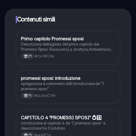
qualsiasi momento. Sbloccherai nuove funzioni
crescendo il tuo numero di follower. Inoltre, offriamo
Knowunity Premium, che consente di studiare senza
Contenuti simili
alcun limite!!
Primo capitolo Promessi sposi
Italiano
Descrizione dettagliata del primo capitolo dei
Promessi Sposi: Riassunto,La struttura,Ambientazione
e tempo,i personaggi,il linguaggio e l’ironia
1,418
36
2ªl
promessi sposi: introduzione
Italiano
spiegazione e commento dell'introduzione de "I
promessi sposi"
2,046
39
1ªl
CAPITOLO 4 “PROMESSI SPOSI” 💍4️⃣
Italiano
introduzione al capitolo 4 de “I promessi sposi” e
descrizione fra Cristoforo
499
6
2ªl