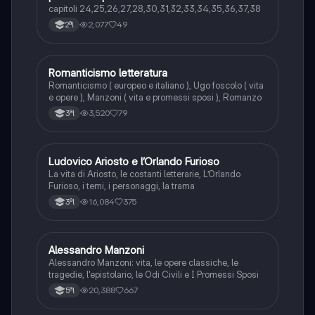
capitoli 24,25,26,27,28,30,31,32,33,34,35,36,37,38
2,077
49
2ªl
Romanticismo letteratura
Italiano
Romanticismo ( europeo e italiano ), Ugo foscolo ( vita
e opere ), Manzoni ( vita e promessi sposi ), Romanzo
3,520
79
3ªl
Ludovico Ariosto e l’Orlando Furioso
Italiano
La vita di Ariosto, le costanti letterarie, L’Orlando
Furioso, i temi, i personaggi, la trama
16,084
375
3ªl
Alessandro Manzoni
Italiano
Alessandro Manzoni: vita, le opere classiche, le
tragedie, l'epistolario, le Odi Civili e I Promessi Sposi
20,388
667
5ªl