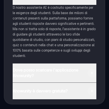
Il nostro assistente AI è costruito specificamente per
le esigenze degli studenti. Sulla base dei milioni di
contenuti presenti sulla piattaforma, possiamo fornire
agli studenti risposte davvero significative e pertinenti.
Ma non si tratta solo di risposte, l'assistente è in grado
di guidare gli studenti attraverso le loro sfide
quotidiane di studio, con piani di studio personalizzati,
quiz o contenuti nella chat e una personalizzazione al
100% basata sulle competenze e sugli sviluppi degli
studenti.
Dove posso scaricare l'applicazione
Knowunity?
È possibile scaricare l'applicazione dal Google Play
Store e dall'Apple App Store.
Knowunity è davvero gratuita?
Sì, hai accesso completamente gratuito a tutti i
contenuti nell'app e puoi chattare o seguire i Creatori in