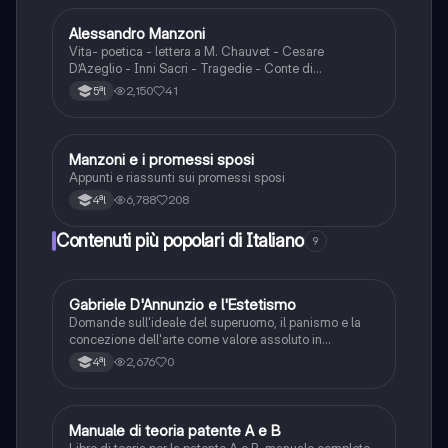
Alessandro Manzoni
Italiano
Vita- poetica - lettera a M. Chauvet - Cesare
D’Azeglio - Inni Sacri - Tragedie - Conte di
Carmagnola - Adelchi - Promessi Sposi
2,150
41
5ªl
Manzoni e i promessi sposi
Italiano
Appunti e riassunti sui promessi sposi
6,788
208
4ªl
Contenuti più popolari di Italiano
9
G
Gabriele D'Annunzio e l'Estetismo
Italiano
Domande sull'ideale del superuomo, il panismo e la
concezione dell'arte come valore assoluto in
D'Annunzio.
2,676
0
4ªl
Manuale di teoria patente A e B
Italiano