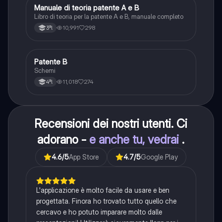
Manuale di teoria patente A e B
Italiano
Libro di teoria per la patente A e B, manuale completo
10,991
298
3ªl
Patente B
Altro
Schemi
11,018
274
4ªl
Recensioni dei nostri utenti. Ci
adorano -
e anche tu, vedrai
.
4.6
/5
App Store
4.7
/5
Google Play
L'applicazione è molto facile da usare e ben
progettata. Finora ho trovato tutto quello che
cercavo e ho potuto imparare molto dalle