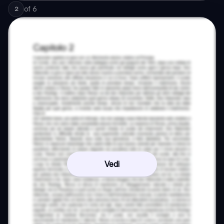
of
6
2
Vedi