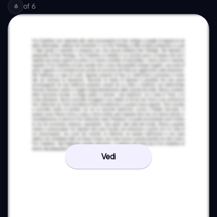
of
6
6
Vedi