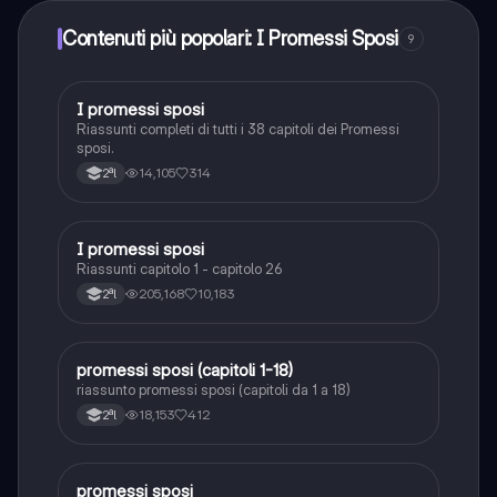
Contenuti più popolari: I Promessi Sposi
9
I promessi sposi
Italiano
Riassunti completi di tutti i 38 capitoli dei Promessi
sposi.
14,105
314
2ªl
I promessi sposi
Italiano
Riassunti capitolo 1 - capitolo 26
205,168
10,183
2ªl
promessi sposi (capitoli 1-18)
Italiano
riassunto promessi sposi (capitoli da 1 a 18)
18,153
412
2ªl
promessi sposi
Italiano