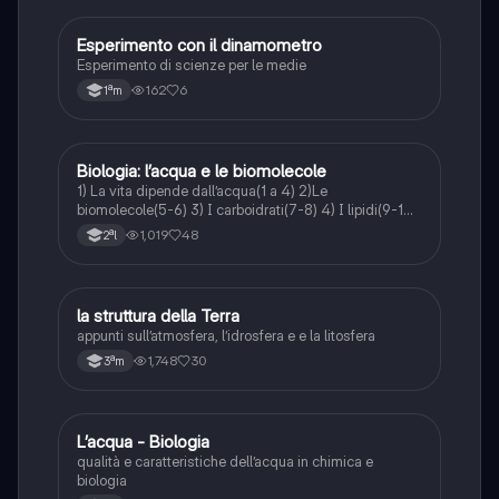
Esperimento con il dinamometro
Scienze
Esperimento di scienze per le medie
162
6
1ªm
Biologia: l’acqua e le biomolecole
Scienze
1) La vita dipende dall’acqua(1 a 4) 2)Le
biomolecole(5-6) 3) I carboidrati(7-8) 4) I lipidi(9-10)
5) Le proteine(11 a 13) 6) Gli acidi nucleici(14)
1,019
48
2ªl
la struttura della Terra
Geografia
appunti sull’atmosfera, l’idrosfera e e la litosfera
1,748
30
3ªm
L’acqua - Biologia
Scienze
qualità e caratteristiche dell’acqua in chimica e
biologia