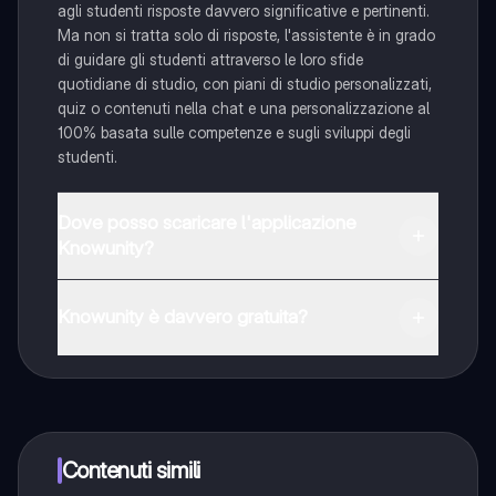
agli studenti risposte davvero significative e pertinenti.
Ma non si tratta solo di risposte, l'assistente è in grado
di guidare gli studenti attraverso le loro sfide
quotidiane di studio, con piani di studio personalizzati,
quiz o contenuti nella chat e una personalizzazione al
100% basata sulle competenze e sugli sviluppi degli
studenti.
Dove posso scaricare l'applicazione
Knowunity?
È possibile scaricare l'applicazione dal Google Play
Store e dall'Apple App Store.
Knowunity è davvero gratuita?
Sì, hai accesso completamente gratuito a tutti i
contenuti nell'app e puoi chattare o seguire i Creatori in
qualsiasi momento. Sbloccherai nuove funzioni
crescendo il tuo numero di follower. Inoltre, offriamo
Knowunity Premium, che consente di studiare senza
Contenuti simili
alcun limite!!