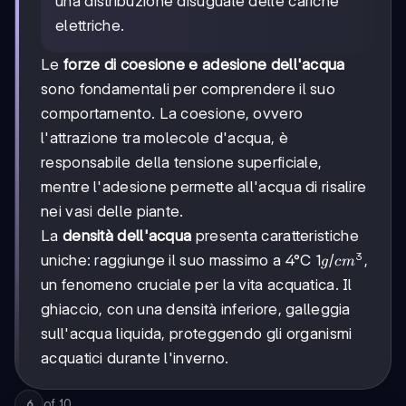
una distribuzione disuguale delle cariche
elettriche.
Le
forze di coesione e adesione dell'acqua
sono fondamentali per comprendere il suo
comportamento. La coesione, ovvero
l'attrazione tra molecole d'acqua, è
responsabile della tensione superficiale,
mentre l'adesione permette all'acqua di risalire
nei vasi delle piante.
La
densità dell'acqua
presenta caratteristiche
3
1
1
/
uniche: raggiunge il suo massimo a 4°C
,
g
c
m
g/cm³
un fenomeno cruciale per la vita acquatica. Il
ghiaccio, con una densità inferiore, galleggia
sull'acqua liquida, proteggendo gli organismi
acquatici durante l'inverno.
of
10
6