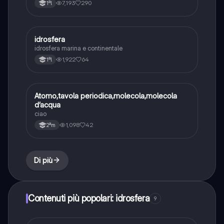
7,193
290
1ªl
idrosfera
Scienze
idrosfera marina e continentale
1,922
64
1ªl
Atomo,tavola periodica,molecola,molecola
Scienze
d’acqua
ciao
1,098
42
2ªm
Di più
Contenuti più popolari: idrosfera
9