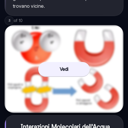
trovano vicine.
of
10
3
Vedi
Interazioni Molecolari dell'Acqua