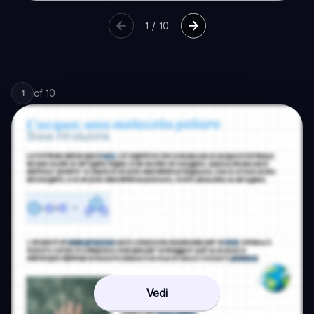
1
/
10
of
10
1
Vedi