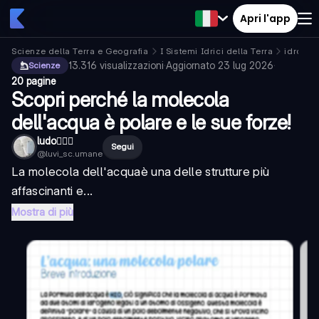
Apri l'app
Scienze della Terra e Geografia
I Sistemi Idrici della Terra
idrosfe
13.316
visualizzazioni
·
Aggiornato
23 lug 2026
·
Scienze
20 pagine
Scopri perché la molecola
dell'acqua è polare e le sue forze!
ludo🤸🏻‍♀️
Segui
@
luvi_sc.umane
La
molecola dell'acqua
è una delle strutture più
affascinanti e...
Mostra di più