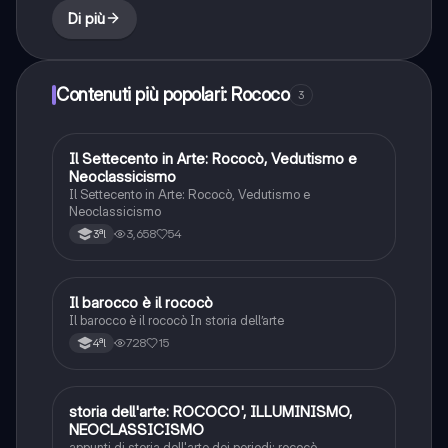
Di più
Contenuti più popolari: Rococo
3
Il Settecento in Arte: Rococò, Vedutismo e
Storia dell'arte
Neoclassicismo
Il Settecento in Arte: Rococò, Vedutismo e
Neoclassicismo
3,658
54
3ªl
Il barocco è il rococò
Storia dell'arte
Il barocco è il rococò In storia dell’arte
728
15
4ªl
storia dell'arte: ROCOCO', ILLUMINISMO,
Storia dell'arte
NEOCLASSICISMO
appunti di storia dell'arte dei periodi: rococò,