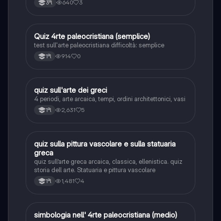
640
3
3ªl
Q
Quiz 4rte paleocristiana (semplice)
Storia dell'arte
test sull'arte paleocristiana difficoltà: semplice
914
0
1ªl
Q
quiz sull'arte dei greci
Storia dell'arte
4 periodi, arte arcaica, tempi, ordini architettonici, vasi
2,631
5
1ªl
Q
quiz sulla pittura vascolare e sulla statuaria
Storia dell'arte
greca
quiz sull’arte greca arcaica, classica, ellenistica. quiz
storia dell arte. Statuaria e pittura vascolare
1,481
4
1ªl
S
simbologia nell' 4rte paleocristiana (medio)
Storia dell'arte