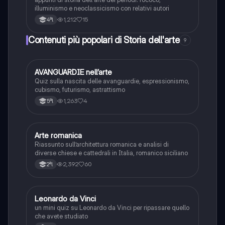
illuminismo e neoclassicismo con relativi autori
1,212
15
4ªl
Contenuti più popolari di Storia dell'arte
9
A
AVANGUARDIE nell’arte
Storia dell'arte
Quiz sulla nascita delle avanguardie, espressionismo,
cubismo, futurismo, astrattismo
1,263
4
5ªl
Arte romanica
Storia dell'arte
Riassunto sull’architettura romanica e analisi di
diverse chiese e cattedrali in Italia, romanico siciliano
2,392
60
2ªl
L
Leonardo da Vinci
Storia dell'arte
un mini quiz su Leonardo da Vinci per ripassare quello
che avete studiato