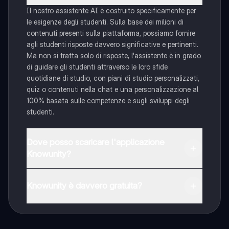
Il nostro assistente AI è costruito specificamente per
le esigenze degli studenti. Sulla base dei milioni di
contenuti presenti sulla piattaforma, possiamo fornire
agli studenti risposte davvero significative e pertinenti.
Ma non si tratta solo di risposte, l'assistente è in grado
di guidare gli studenti attraverso le loro sfide
quotidiane di studio, con piani di studio personalizzati,
quiz o contenuti nella chat e una personalizzazione al
100% basata sulle competenze e sugli sviluppi degli
studenti.
Dove posso scaricare l'applicazione
Knowunity?
È possibile scaricare l'applicazione dal Google Play
Store e dall'Apple App Store.
Knowunity è davvero gratuita?
Sì, hai accesso completamente gratuito a tutti i
contenuti nell'app e puoi chattare o seguire i Creatori in