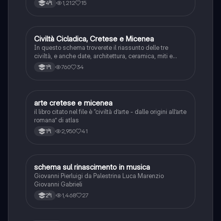
1,212
15
4ªl
Civiltà Cicladica, Cretese e Micenea
Storia dell'arte
In questo schema troverete il riassunto delle tre
civiltà, e anche date, architettura, ceramica, miti e
produzione artistica
760
34
1ªl
arte cretese e micenea
Storia dell'arte
il libro citato nel file è “civiltà d’arte - dalle origini all’arte
romana” di atlas
2,950
41
1ªl
schema sul rinascimento in musica
Musica
Giovanni Pierluigi da Palestrina Luca Marenzio
Giovanni Gabrieli
1,468
27
2ªl