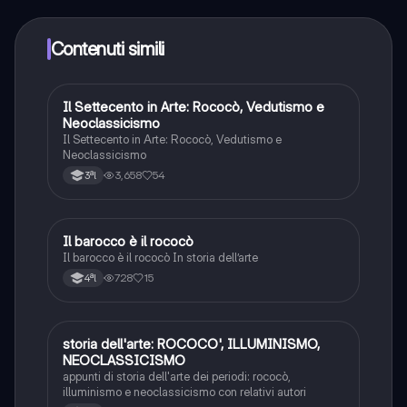
qualsiasi momento. Sbloccherai nuove funzioni
crescendo il tuo numero di follower. Inoltre, offriamo
Knowunity Premium, che consente di studiare senza
Contenuti simili
alcun limite!!
Il Settecento in Arte: Rococò, Vedutismo e
Storia dell'arte
Neoclassicismo
Il Settecento in Arte: Rococò, Vedutismo e
Neoclassicismo
3,658
54
3ªl
Il barocco è il rococò
Storia dell'arte
Il barocco è il rococò In storia dell’arte
728
15
4ªl
storia dell'arte: ROCOCO', ILLUMINISMO,
Storia dell'arte
NEOCLASSICISMO
appunti di storia dell'arte dei periodi: rococò,
illuminismo e neoclassicismo con relativi autori