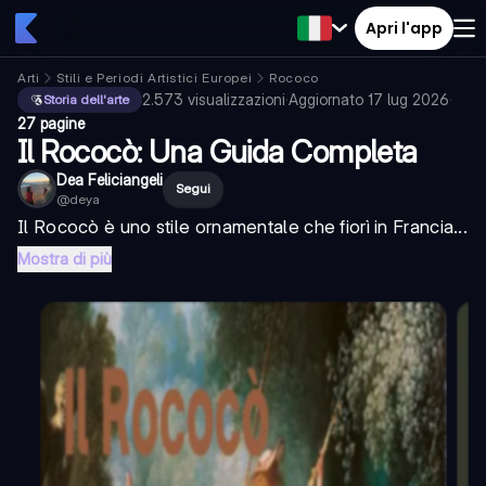
Apri l'app
Arti
Stili e Periodi Artistici Europei
Rococo
2.573
visualizzazioni
·
Aggiornato
17 lug 2026
·
Storia dell'arte
27 pagine
Il Rococò: Una Guida Completa
Dea Feliciangeli
Segui
@
deya
Il Rococò è uno stile ornamentale che fiorì in Francia...
Mostra di più