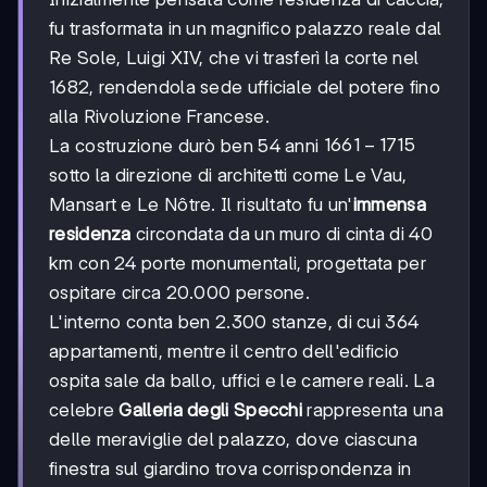
fu trasformata in un magnifico palazzo reale dal
Re Sole, Luigi XIV, che vi trasferì la corte nel
1682, rendendola sede ufficiale del potere fino
alla Rivoluzione Francese.
1661-
1661
−
1715
La costruzione durò ben 54 anni
1715
sotto la direzione di architetti come Le Vau,
Mansart e Le Nôtre. Il risultato fu un'
immensa
residenza
circondata da un muro di cinta di 40
km con 24 porte monumentali, progettata per
ospitare circa 20.000 persone.
L'interno conta ben 2.300 stanze, di cui 364
appartamenti, mentre il centro dell'edificio
ospita sale da ballo, uffici e le camere reali. La
celebre
Galleria degli Specchi
rappresenta una
delle meraviglie del palazzo, dove ciascuna
finestra sul giardino trova corrispondenza in