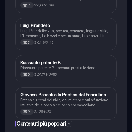
frantumazione dell’Io, la civiltà moderna e
6,009
98
5ªl
l’alienazione, il treno ha fischiato, canta l’epistola, i
romanzi, io e il mio naso
Luigi Pirandello
Italiano
Luigi Pirandello: vita, poetica, pensiero, lingua e stile,
L'Umorismo, Le Novelle per un anno, I romanzi: il fu
Mattia Pascal, Quaderni di Serafino Gubbio operatore;
6,118
118
5ªl
Uno, nessuno e centomila; il teatro: Sei personaggi in
cerca d'autore; Enrico IV.
Riassunto patente B
Italiano
Riassunto patente B - appunti presi a lezione
29,773
955
5ªl
G
Giovanni Pascoli e la Poetica del Fanciullino
Italiano
Pratica sui temi del nido, del mistero e sulla funzione
intuitiva della poesia nel pensiero pascoliano.
1,354
0
4ªl
Contenuti più popolari
9