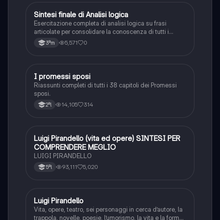
S
Sintesi finale di Analisi logica
Italiano
Esercitazione completa di analisi logica su frasi
articolate per consolidare la conoscenza di tutti i
complementi.
5,571
0
3ªm
I promessi sposi
Italiano
Riassunti completi di tutti i 38 capitoli dei Promessi
sposi.
14,105
314
2ªl
Luigi Pirandello (vita ed opere) SINTESI PER
Italiano
COMPRENDERE MEGLIO
LUIGI PIRANDELLO
93,111
5,020
5ªl
Luigi Pirandello
Italiano
Vita, opere, teatro, sei personaggi in cerca d’autore, la
trappola, novelle, poesie, l’umorismo, la vita e la forma,