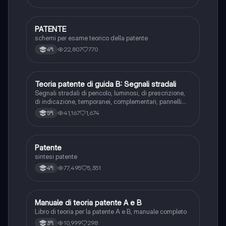
PATENTE
Altro
schemi per esame teorico della patente
22,807
770
4ªl
Teoria patente di guida B: Segnali stradali
Ed. civ.
Segnali stradali di pericolo, luminosi, di prescrizione,
di indicazione, temporanei, complementari, pannelli
integrativi, segnaletica orizzontale, segnalazioni
41,167
1,674
5ªl
agenti del traffico, distanza di visibilità per l‘arresto,
minima di sicurezza.
Patente
Altro
sintesi patente
77,495
5,351
4ªl
Manuale di teoria patente A e B
Italiano
Libro di teoria per la patente A e B, manuale completo
10,999
298
3ªl