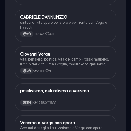
GABRIELE D’ANNUNZIO
Italiano
sintesi di vita opere pensiero e confronto con Vega e
Pascoli
2,437
40
5ªl
Giovanni Verga
Italiano
vita, pensiero, poetica, vita dei campi (rosso malpelo),
il ciclo dei vinti (i malavoglia, mastro-don gesualdo)
novelle rusticane (libertà, la roba), novelle
2,355
41
3ªl
scampigliate (eros, eva e tigre reale).
positivismo, naturalismo e verismo
Italiano
.
19,580
566
5ªl
Verismo e Verga con opere
Italiano
Appunti dettagliati sul Verismo e Verga con opere