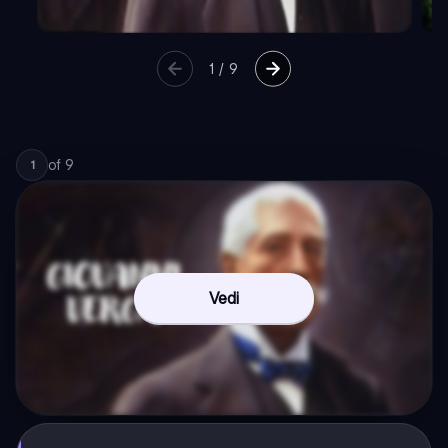
1
/
9
of
9
1
Vedi