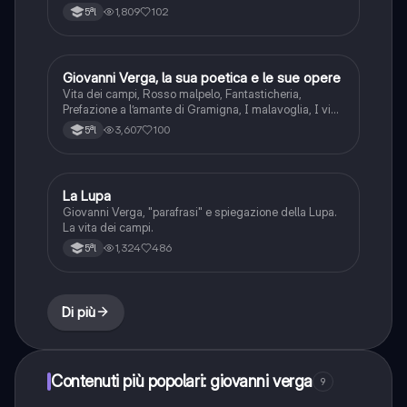
1,809
102
5ªl
Giovanni Verga, la sua poetica e le sue opere
Italiano
Vita dei campi, Rosso malpelo, Fantasticheria,
Prefazione a l’amante di Gramigna, I malavoglia, I vinti
e la fiumana del progresso, il naufragio della
3,607
100
5ªl
provvidenza, novelle rusticane, La roba
La Lupa
Italiano
Giovanni Verga, "parafrasi" e spiegazione della Lupa.
La vita dei campi.
1,324
486
5ªl
Di più
Contenuti più popolari: giovanni verga
9