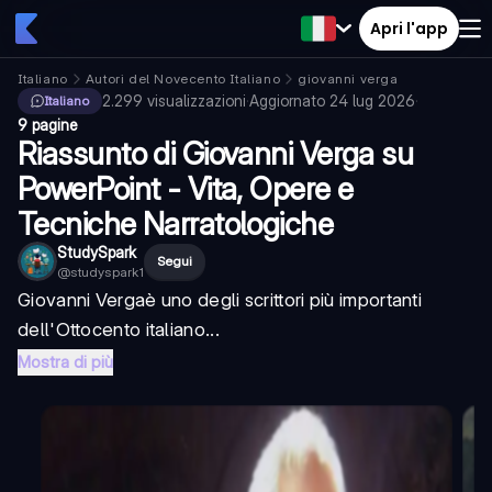
Apri l'app
Italiano
Autori del Novecento Italiano
giovanni verga
2.299
visualizzazioni
·
Aggiornato
24 lug 2026
·
Italiano
9 pagine
Riassunto di Giovanni Verga su
PowerPoint - Vita, Opere e
Tecniche Narratologiche
StudySpark
Segui
@
studyspark1
Giovanni Verga
è uno degli scrittori più importanti
dell'Ottocento italiano...
Mostra di più