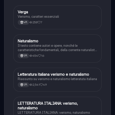
Verga
Italiano
Verismo, caratteri essenziali
258
7
4ªl
Naturalismo
Italiano
Il testo contiene autori e opere, nonché le
caratteristiche fondamentali, della corrente naturalista.
Il file è integrato con appunti presi a lezione
454
16
5ªl
Letteratura italiana verismo e naturalismo
Italiano
Riassunto su verismo e naturalismo letteratuta italiana
2,541
49
3ªl
LETTERATURA ITALIANA: verismo,
Italiano
naturalismo
LETTERATURA ITALIANA: verismo, naturalismo