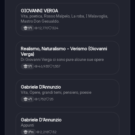
GIOVANNI VERGA
Italiano
Vita, poetica, Rosso Malpelo, La roba, I Malavoglia,
Mastro Don Gesualdo.
12,770
324
5ªl
Realismo, Naturalismo - Verismo (Giovanni
Italiano
Verga)
Di Giovanni Verga ci sono pure alcune sue opere
46,935
1,557
5ªl
Gabriele D’Annunzio
Italiano
Vita, Opere, grandi temi, pensiero, poesie
1,752
25
4ªl
Gabriele D'Annunzio
Italiano
Appunti
2,218
32
3ªm