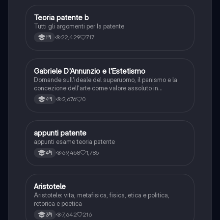
Teoria patente b
Altro
Tutti gli argomenti per la patente
22,429
717
1ªl
G
Gabriele D'Annunzio e l'Estetismo
Italiano
Domande sull'ideale del superuomo, il panismo e la
concezione dell'arte come valore assoluto in
D'Annunzio.
2,676
0
4ªl
appunti patente
Altro
appunti esame teoria patente
69,458
1,785
4ªl
Aristotele
Filosofia
Aristotele: vita, metafisica, fisica, etica e politica,
retorica e poetica
7,642
216
3ªl