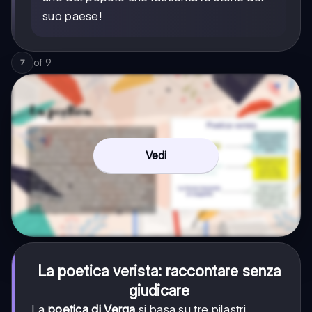
suo paese!
of
9
7
Vedi
La poetica verista: raccontare senza
giudicare
La
poetica di Verga
si basa su tre pilastri