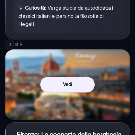
💡
Curiosità
: Verga studia da autodidatta i
classici italiani e persino la filosofia di
Hegel!
of
9
3
Vedi
Firenze: La scoperta della borghesia