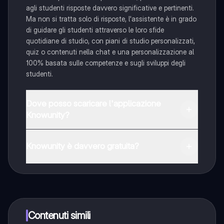
agli studenti risposte davvero significative e pertinenti.
Ma non si tratta solo di risposte, l'assistente è in grado
di guidare gli studenti attraverso le loro sfide
quotidiane di studio, con piani di studio personalizzati,
quiz o contenuti nella chat e una personalizzazione al
100% basata sulle competenze e sugli sviluppi degli
studenti.
Dove posso scaricare l'applicazione
Knowunity?
È possibile scaricare l'applicazione dal Google Play
Store e dall'Apple App Store.
Knowunity è davvero gratuita?
Sì, hai accesso completamente gratuito a tutti i
contenuti nell'app e puoi chattare o seguire i Creatori in
qualsiasi momento. Sbloccherai nuove funzioni
crescendo il tuo numero di follower. Inoltre, offriamo
Knowunity Premium, che consente di studiare senza
Contenuti simili
alcun limite!!