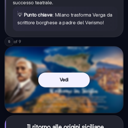
successo teatrale.
💡
Punto chiave
: Milano trasforma Verga da
scrittore borghese a padre del Verismo!
of
9
5
Vedi
Il ritorno alle origini siciliane