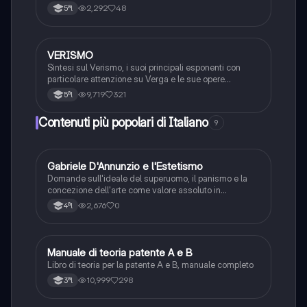
2,292
48
5ªl
VERISMO
Italiano
Sintesi sul Verismo, i suoi principali esponenti con
particolare attenzione su Verga e le sue opere
principali
9,719
321
5ªl
Contenuti più popolari di Italiano
9
G
Gabriele D'Annunzio e l'Estetismo
Italiano
Domande sull'ideale del superuomo, il panismo e la
concezione dell'arte come valore assoluto in
D'Annunzio.
2,676
0
4ªl
Manuale di teoria patente A e B
Italiano
Libro di teoria per la patente A e B, manuale completo
10,999
298
3ªl