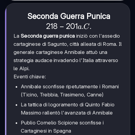
Seconda Guerra Punica
218
218
−
201
.
.
a
C
-
La
Seconda guerra punica
iniziò con l'assedio
201
cartaginese di Sagunto, città alleata di Roma. Il
generale cartaginese Annibale attuò una
a.C.
strategia audace invadendo l'Italia attraverso
le Alpi.
Eventi chiave:
Annibale sconfisse ripetutamente i Romani
(Ticino, Trebbia, Trasimeno, Canne)
La tattica di logoramento di Quinto Fabio
Massimo rallentò l'avanzata di Annibale
Publio Cornelio Scipione sconfisse i
Cartaginesi in Spagna