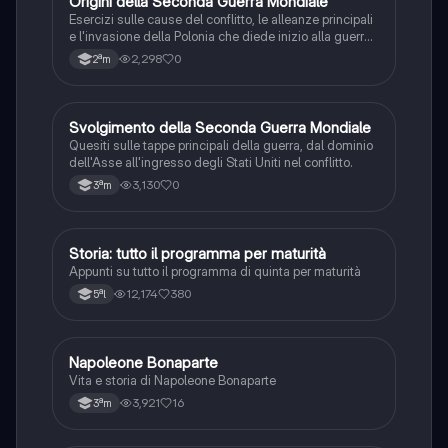
O
Origini della Seconda Guerra Mondiale
Storia
Esercizi sulle cause del conflitto, le alleanze principali
e l'invasione della Polonia che diede inizio alla guerra
mondiale.
2,298
0
2ªm
S
Svolgimento della Seconda Guerra Mondiale
Storia
Quesiti sulle tappe principali della guerra, dal dominio
dell'Asse all'ingresso degli Stati Uniti nel conflitto.
3,130
0
3ªm
Storia: tutto il programma per maturità
Storia
Appunti su tutto il programma di quinta per maturità
12,174
380
5ªl
N
Napoleone Bonaparte
Storia
Vita e storia di Napoleone Bonaparte
3,921
16
3ªm