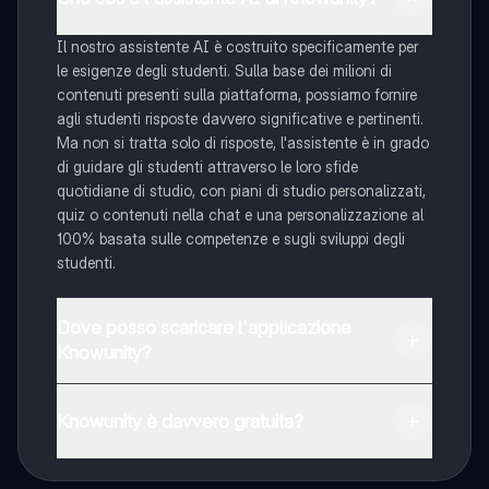
Il nostro assistente AI è costruito specificamente per
le esigenze degli studenti. Sulla base dei milioni di
contenuti presenti sulla piattaforma, possiamo fornire
agli studenti risposte davvero significative e pertinenti.
Ma non si tratta solo di risposte, l'assistente è in grado
di guidare gli studenti attraverso le loro sfide
quotidiane di studio, con piani di studio personalizzati,
quiz o contenuti nella chat e una personalizzazione al
100% basata sulle competenze e sugli sviluppi degli
studenti.
Dove posso scaricare l'applicazione
Knowunity?
È possibile scaricare l'applicazione dal Google Play
Store e dall'Apple App Store.
Knowunity è davvero gratuita?
Sì, hai accesso completamente gratuito a tutti i