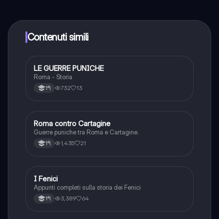
contenuti nell'app e puoi chattare o seguire i Creatori in
qualsiasi momento. Sbloccherai nuove funzioni
crescendo il tuo numero di follower. Inoltre, offriamo
Knowunity Premium, che consente di studiare senza
Contenuti simili
alcun limite!!
LE GUERRE PUNICHE
Storia
Roma - Storia
732
13
1ªl
Roma contro Cartagine
Storia
Guerre puniche tra Roma e Cartagine.
1,435
21
1ªl
I Fenici
Storia
Appunti completi sulla storia dei Fenici
3,389
64
1ªl