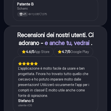
Patente B
Altro
Schemi
11,035
275
4ªl
Recensioni dei nostri utenti. Ci
adorano -
e anche tu, vedrai
.
4.6
/5
App Store
4.7
/5
Google Play
L'applicazione è molto facile da usare e ben
progettata. Finora ho trovato tutto quello che
cercavo e ho potuto imparare molto dalle
presentazioni! Utilizzerò sicuramente l'app per i
compiti in classe! È molto utile anche come
fonte di ispirazione.
Stefano S
utente iOS