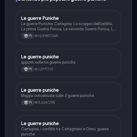
Le guerre Puniche
Storia
Le guerre Puniche: Cartagine, Lo scoppio dell'ostilità,
La prima Guerra Punica, La seconda Guerra Punica, La
Terza Guerra Punica
12,518
265
1ªl
Le guerre puniche
Storia
appunti sulle tre guerre puniche
1,277
21
1ªl
Le guerre puniche
Storia
Mappa concettuale sulle 3 guerre puniche
3,024
55
1ªl
Le guerre puniche
Storia
Cartagine, i conflitti tra Cartaginesi e Greci, guerre
puniche