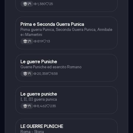
1,380
25
2ªl
Prima e Seconda Guerra Punica
Storia
Prima guerra Punica, Seconda Guerra Punica, Annibale
e i Mamertini
819
13
2ªl
Le guerre Puniche
Storia
Guerre Puniche ed esercito Romano
20,358
838
1ªl
Le guerre puniche
Storia
I, II, III guerra punica
8,462
235
1ªl
LE GUERRE PUNICHE
Storia
Roma - Storia