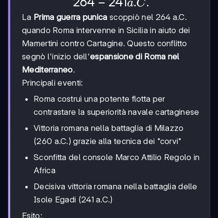
264
264
−
241
.
.
a
C
-241
La
Prima guerra punica
scoppiò nel 264 a.C.
a.C.
quando Roma intervenne in Sicilia in aiuto dei
Mamertini contro Cartagine. Questo conflitto
segnò l'inizio dell'
espansione di Roma nel
Mediterraneo
.
Principali eventi:
Roma costruì una potente flotta per
contrastare la superiorità navale cartaginese
Vittoria romana nella battaglia di Milazzo
(260 a.C.) grazie alla tecnica dei "corvi"
Sconfitta del console Marco Attilio Regolo in
Africa
Decisiva vittoria romana nella battaglia delle
Isole Egadi (241 a.C.)
Esito: