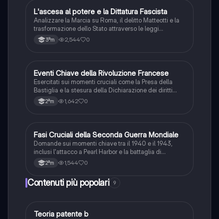
L
L'ascesa al potere e la Dittatura Fascista
Storia
Analizzare la Marcia su Roma, il delitto Matteotti e la
trasformazione dello Stato attraverso le leggi
fascistissime.
2,544
0
3ªm
E
Eventi Chiave della Rivoluzione Francese
Storia
Esercitati sui momenti cruciali come la Presa della
Bastiglia e la stesura della Dichiarazione dei diritti
dell'uomo e del cittadino.
1,642
0
2ªm
F
Fasi Cruciali della Seconda Guerra Mondiale
Storia
Domande sui momenti chiave tra il 1940 e il 1943,
inclusi l'attacco a Pearl Harbor e la battaglia di
Stalingrado.
1,544
0
2ªm
Contenuti più popolari
9
Teoria patente b
Altro