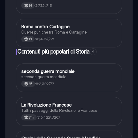
732
13
1ªl
Roma contro Cartagine
Storia
Guerre puniche tra Roma e Cartagine.
1,435
21
1ªl
Contenuti più popolari di Storia
9
S
seconda guerra mondiale
Storia
seconda guerra mondiale
2,329
7
5ªl
La Rivoluzione Francese
Storia
Tutti i passaggi della Rivoluzione Francese
6,422
207
2ªm