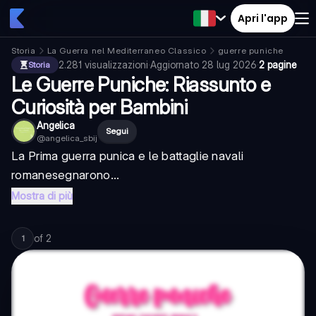
Apri l'app
Storia
La Guerra nel Mediterraneo Classico
guerre puniche
2.281
visualizzazioni
·
Aggiornato
28 lug 2026
·
2 pagine
Storia
Le Guerre Puniche: Riassunto e
Curiosità per Bambini
Angelica
Segui
@
angelica_sbij
La
Prima guerra punica e le battaglie navali
romane
segnarono...
Mostra di più
of
2
1