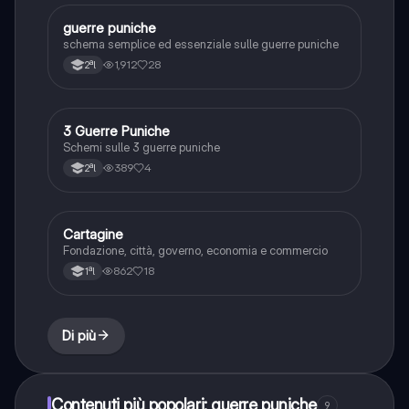
guerre puniche
Storia
schema semplice ed essenziale sulle guerre puniche
1,912
28
2ªl
3 Guerre Puniche
Storia
Schemi sulle 3 guerre puniche
389
4
2ªl
Cartagine
Storia
Fondazione, città, governo, economia e commercio
862
18
1ªl
Di più
Contenuti più popolari: guerre puniche
9