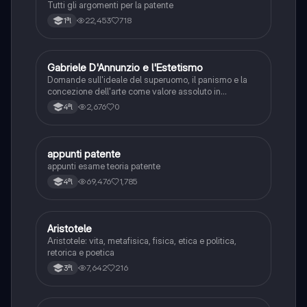
Tutti gli argomenti per la patente
22,453
718
1ªl
G
Gabriele D'Annunzio e l'Estetismo
Italiano
Domande sull'ideale del superuomo, il panismo e la
concezione dell'arte come valore assoluto in
D'Annunzio.
2,676
0
4ªl
appunti patente
Altro
appunti esame teoria patente
69,476
1,785
4ªl
Aristotele
Filosofia
Aristotele: vita, metafisica, fisica, etica e politica,
retorica e poetica
7,642
216
3ªl