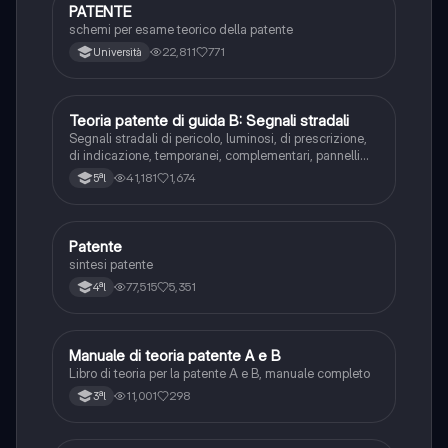
PATENTE
Altro
schemi per esame teorico della patente
22,811
771
Università
Teoria patente di guida B: Segnali stradali
Ed. civ.
Segnali stradali di pericolo, luminosi, di prescrizione,
di indicazione, temporanei, complementari, pannelli
integrativi, segnaletica orizzontale, segnalazioni
41,181
1,674
5ªl
agenti del traffico, distanza di visibilità per l‘arresto,
minima di sicurezza.
Patente
Altro
sintesi patente
77,515
5,351
4ªl
Manuale di teoria patente A e B
Italiano
Libro di teoria per la patente A e B, manuale completo
11,001
298
3ªl