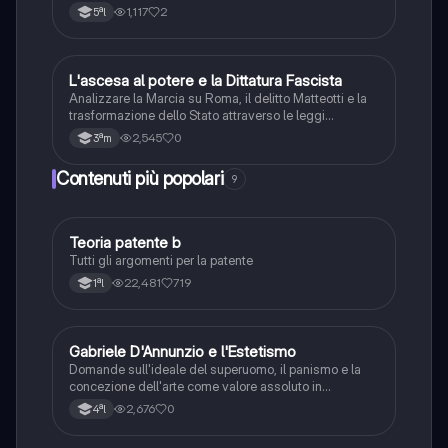
democrazia liberale in Italia.
1,117
2
5ªl
L
L'ascesa al potere e la Dittatura Fascista
Storia
Analizzare la Marcia su Roma, il delitto Matteotti e la
trasformazione dello Stato attraverso le leggi
fascistissime.
2,545
0
3ªm
Contenuti più popolari
9
Teoria patente b
Altro
Tutti gli argomenti per la patente
22,481
719
1ªl
G
Gabriele D'Annunzio e l'Estetismo
Italiano
Domande sull'ideale del superuomo, il panismo e la
concezione dell'arte come valore assoluto in
D'Annunzio.
2,676
0
4ªl