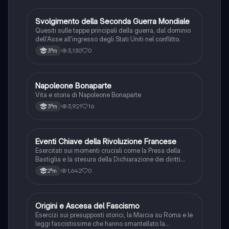
S
Svolgimento della Seconda Guerra Mondiale
Storia
Quesiti sulle tappe principali della guerra, dal dominio
dell'Asse all'ingresso degli Stati Uniti nel conflitto.
3,130
0
3ªm
N
Napoleone Bonaparte
Storia
Vita e storia di Napoleone Bonaparte
3,921
16
3ªm
E
Eventi Chiave della Rivoluzione Francese
Storia
Esercitati sui momenti cruciali come la Presa della
Bastiglia e la stesura della Dichiarazione dei diritti
dell'uomo e del cittadino.
1,642
0
2ªm
O
Origini e Ascesa del Fascismo
Storia
Esercizi sui presupposti storici, la Marcia su Roma e le
leggi fascistissime che hanno smantellato la