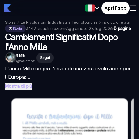
Apri l'app
Storia
Le Rivoluzioni Industriali e Tecnologiche
rivoluzione agricol
3.149
visualizzazioni
·
Aggiornato
28 lug 2026
·
5 pagine
Storia
Cambiamenti Significativi Dopo
l'Anno Mille
sara
Segui
@
saratanz_
L'anno Mille segna l'inizio di una vera rivoluzione per
l'Europa:...
Mostra di più