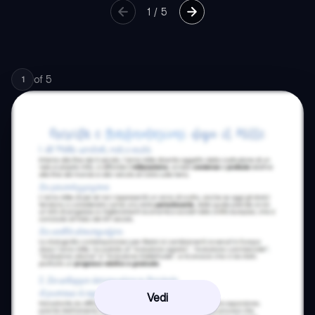
1
/
5
of
5
1
Vedi