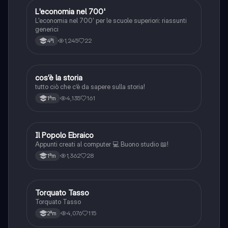
L'economia nel 700'
Storia
L'economia nel 700' per le scuole superiori: riassunti
generici
1,245
22
4ªl
cos’è la storia
Storia
tutto ciò che c’è da sapere sulla storia!
4,135
161
1ªm
Il Popolo Ebraico
Storia
Appunti creati al computer 💻 Buono studio 📖!
1,362
28
1ªm
Torquato Tasso
Storia
Torquato Tasso
4,076
115
2ªm