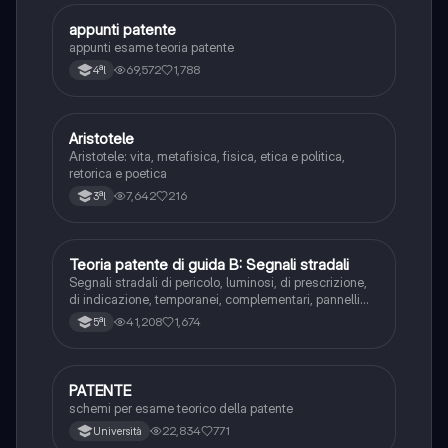
appunti patente
Altro
appunti esame teoria patente
69,572
1,788
4ªl
Aristotele
Filosofia
Aristotele: vita, metafisica, fisica, etica e politica,
retorica e poetica
7,642
216
3ªl
Teoria patente di guida B: Segnali stradali
Ed. civ.
Segnali stradali di pericolo, luminosi, di prescrizione,
di indicazione, temporanei, complementari, pannelli
integrativi, segnaletica orizzontale, segnalazioni
41,208
1,674
5ªl
agenti del traffico, distanza di visibilità per l‘arresto,
minima di sicurezza.
PATENTE
Altro
schemi per esame teorico della patente
22,834
771
Università