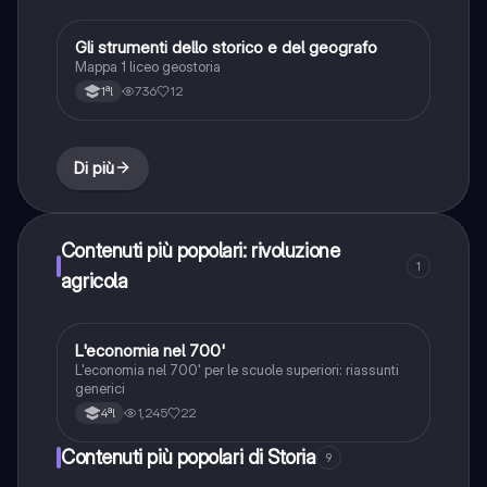
Gli strumenti dello storico e del geografo
Storia
Mappa 1 liceo geostoria
736
12
1ªl
Di più
Contenuti più popolari: rivoluzione
1
agricola
L'economia nel 700'
Storia
L'economia nel 700' per le scuole superiori: riassunti
generici
1,245
22
4ªl
Contenuti più popolari di Storia
9