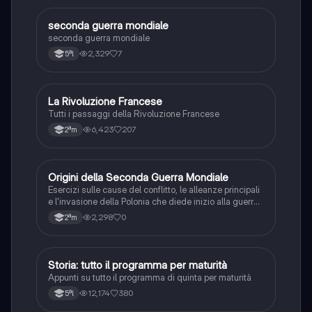
S
seconda guerra mondiale
Storia
seconda guerra mondiale
2,329
7
5ªl
La Rivoluzione Francese
Storia
Tutti i passaggi della Rivoluzione Francese
6,423
207
2ªm
O
Origini della Seconda Guerra Mondiale
Storia
Esercizi sulle cause del conflitto, le alleanze principali
e l'invasione della Polonia che diede inizio alla guerra
mondiale.
2,298
0
2ªm
Storia: tutto il programma per maturità
Storia
Appunti su tutto il programma di quinta per maturità
12,174
380
5ªl