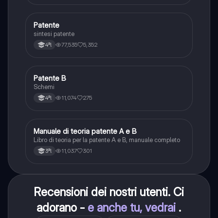
Patente
Altro
sintesi patente
77,535
5,352
4ªl
Patente B
Altro
Schemi
11,074
275
4ªl
Manuale di teoria patente A e B
Italiano
Libro di teoria per la patente A e B, manuale completo
11,037
301
3ªl
Recensioni dei nostri utenti. Ci
adorano -
e anche tu, vedrai
.