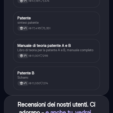
41,181
1,674
5ªl
agenti del traffico, distanza di visibilità per l‘arresto,
minima di sicurezza.
Patente
Altro
sintesi patente
77,495
5,351
4ªl
Manuale di teoria patente A e B
Italiano
Libro di teoria per la patente A e B, manuale completo
11,001
298
3ªl
Patente B
Altro
Schemi
11,030
274
4ªl
Recensioni dei nostri utenti. Ci
adorano -
e anche tu, vedrai
.