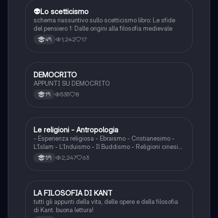
👽Lo scetticismo
Filosofia
schema riassuntivo sullo scetticismo libro: Le sfide
del pensiero 1: Dalle origini alla filosofia medievale
1,242
17
4ªl
DEMOCRITO
Filosofia
APPUNTI SU DEMOCRITO
535
8
1ªl
Le religioni - Antropologia
S.umane
- Esperienza religiosa - Ebraismo - Cristianesimo -
L’Islam - L’Induismo - Il Buddismo - Religioni cinesi
(Taoismo, Confucianesimo, Buddismo) - Lo Shinto -
2,247
63
5ªl
Religioni dell’Asia, dell’Oceania e dell’Africa
LA FILOSOFIA DI KANT
Filosofia
tutti gli appunti della vita, delle opere e della filosofia
di Kant. buona lettura!