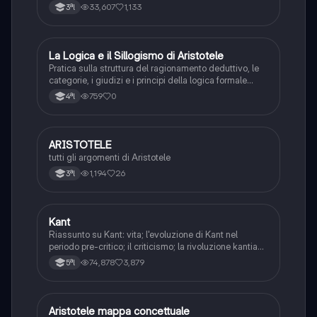
33,607
1,133
3ªl
L
La Logica e il Sillogismo di Aristotele
Filosofia
Pratica sulla struttura del ragionamento deduttivo, le
categorie, i giudizi e i principi della logica formale
aristotelica.
759
0
4ªl
ARISTOTELE
Filosofia
tutti gli argomenti di Aristotele
1,194
26
3ªl
Kant
Filosofia
Riassunto su Kant: vita; l'evoluzione di Kant nel
periodo pre-critico; il criticismo; la rivoluzione kantiana
e la critica della ragion pura.
74,878
3,879
5ªl
Aristotele mappa concettuale
Filosofia