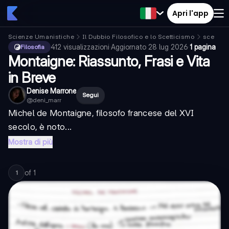
Apri l'app
Scienze Umanistiche
Il Dubbio Filosofico e lo Scetticismo
scettic
412
visualizzazioni
·
Aggiornato
28 lug 2026
·
1 pagina
Filosofia
Montaigne: Riassunto, Frasi e Vita
in Breve
Denise Marrone
Segui
@
deni_marr
Michel de Montaigne, filosofo francese del XVI
secolo, è noto...
Mostra di più
of
1
1