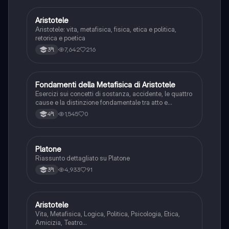
Aristotele
Filosofia
Aristotele: vita, metafisica, fisica, etica e politica,
retorica e poetica
7,642
216
3ªl
F
Fondamenti della Metafisica di Aristotele
Filosofia
Esercizi sui concetti di sostanza, accidente, le quattro
cause e la distinzione fondamentale tra atto e
potenza.
1,545
0
4ªl
Platone
Filosofia
Riassunto dettagliato su Platone
4,933
91
3ªl
Aristotele
Filosofia
Vita, Metafisica, Logica, Politica, Psicologia, Etica,
Amicizia, Teatro...