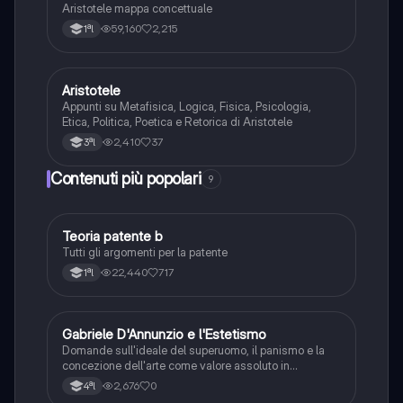
Aristotele mappa concettuale
59,160
2,215
1ªl
Aristotele
Filosofia
Appunti su Metafisica, Logica, Fisica, Psicologia,
Etica, Politica, Poetica e Retorica di Aristotele
2,410
37
3ªl
Contenuti più popolari
9
Teoria patente b
Altro
Tutti gli argomenti per la patente
22,440
717
1ªl
G
Gabriele D'Annunzio e l'Estetismo
Italiano
Domande sull'ideale del superuomo, il panismo e la
concezione dell'arte come valore assoluto in
D'Annunzio.
2,676
0
4ªl