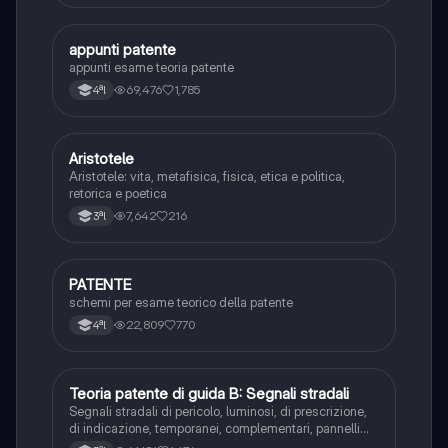
appunti patente
Altro
appunti esame teoria patente
69,476
1,785
4ªl
Aristotele
Filosofia
Aristotele: vita, metafisica, fisica, etica e politica,
retorica e poetica
7,642
216
3ªl
PATENTE
Altro
schemi per esame teorico della patente
22,809
770
4ªl
Teoria patente di guida B: Segnali stradali
Ed. civ.
Segnali stradali di pericolo, luminosi, di prescrizione,
di indicazione, temporanei, complementari, pannelli
integrativi, segnaletica orizzontale, segnalazioni