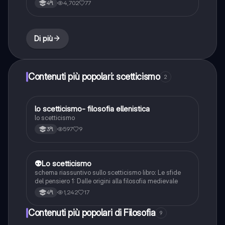
4,702
77
4ªl
Di più
Contenuti più popolari: scetticismo
2
lo scetticismo- filosofia ellenistica
Filosofia
lo scetticismo
597
9
3ªl
👽Lo scetticismo
Filosofia
schema riassuntivo sullo scetticismo libro: Le sfide
del pensiero 1: Dalle origini alla filosofia medievale
1,242
17
4ªl
Contenuti più popolari di Filosofia
9