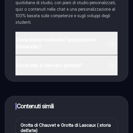
quotidiane di studio, con piani di studio personalizzati,
quiz o contenuti nella chat e una personalizzazione al
100% basata sulle competenze e sugli sviluppi degli
studenti.
Dove posso scaricare l'applicazione
Knowunity?
È possibile scaricare l'applicazione dal Google Play
Store e dall'Apple App Store.
Knowunity è davvero gratuita?
Sì, hai accesso completamente gratuito a tutti i
contenuti nell'app e puoi chattare o seguire i Creatori in
qualsiasi momento. Sbloccherai nuove funzioni
crescendo il tuo numero di follower. Inoltre, offriamo
Knowunity Premium, che consente di studiare senza
Contenuti simili
alcun limite!!
Grotta di Chauvet e Grotta di Lascaux ( storia
Storia dell'arte
dell’arte)