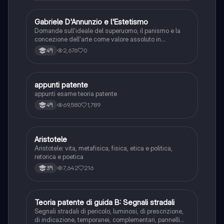
G
Gabriele D'Annunzio e l'Estetismo
Italiano
Domande sull'ideale del superuomo, il panismo e la
concezione dell'arte come valore assoluto in
D'Annunzio.
2,676
0
4ªl
appunti patente
Altro
appunti esame teoria patente
69,580
1,789
4ªl
Aristotele
Filosofia
Aristotele: vita, metafisica, fisica, etica e politica,
retorica e poetica
7,642
216
3ªl
Teoria patente di guida B: Segnali stradali
Ed. civ.
Segnali stradali di pericolo, luminosi, di prescrizione,
di indicazione, temporanei, complementari, pannelli