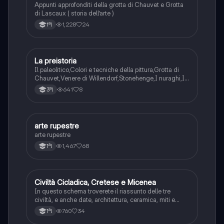
Appunti approfonditi della grotta di Chauvet e Grotta
di Lascaux ( storia dell’arte )
1,228
24
1ªl
La preistoria
Storia dell'arte
Il paleolitico,Colori e tecniche della pittura,Grotta di
Chauvet,Venere di Willendorf,Stonehenge,I nuraghi,I
Sumeri,Le ziggurat,
641
8
3ªl
arte rupestre
Storia dell'arte
arte rupestre
1,467
68
1ªl
Civiltà Cicladica, Cretese e Micenea
Storia dell'arte
In questo schema troverete il riassunto delle tre
civiltà, e anche date, architettura, ceramica, miti e
produzione artistica
760
34
1ªl