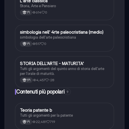
L
L'arte classica
Storia dell'arte
Storia, Arte e Pensiero
614
0
1ªl
S
simbologia nell' 4rte paleocristiana (medio)
Storia dell'arte
simbologia dell'arte paleocristiana
517
0
1ªl
STORIA DELL'ARTE - MATURITA'
Storia dell'arte
Tutti gli argomenti del quinto anno di storia dell'arte
per l'orale di maturità.
4,457
-28
5ªl
Contenuti più popolari
9
Teoria patente b
Altro
Tutti gli argomenti per la patente
22,481
719
1ªl