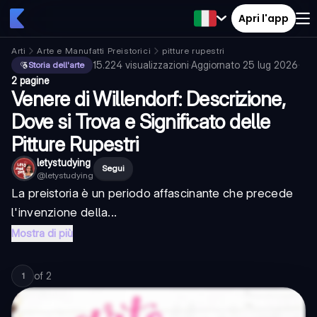
Apri l'app
Arti
Arte e Manufatti Preistorici
pitture rupestri
15.224
visualizzazioni
·
Aggiornato
25 lug 2026
·
Storia dell'arte
2 pagine
Venere di Willendorf: Descrizione,
Dove si Trova e Significato delle
Pitture Rupestri
letystudying
Segui
@
letystudying
La preistoria è un periodo affascinante che precede
l'invenzione della...
Mostra di più
of
2
1