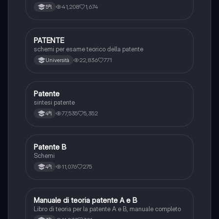
integrativi, segnaletica orizzontale, segnalazioni
41,208
1,674
5ªl
agenti del traffico, distanza di visibilità per l‘arresto,
minima di sicurezza.
PATENTE
Altro
schemi per esame teorico della patente
22,836
771
Università
Patente
Altro
sintesi patente
77,535
5,352
4ªl
Patente B
Altro
Schemi
11,076
275
4ªl
Manuale di teoria patente A e B
Italiano
Libro di teoria per la patente A e B, manuale completo