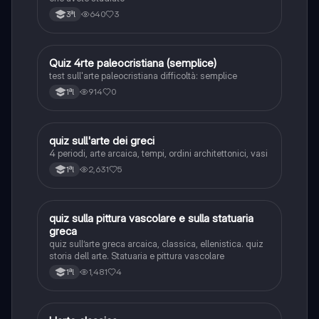
640
3
3ªl
Q
Quiz 4rte paleocristiana (semplice)
Storia dell'arte
test sull'arte paleocristiana difficoltà: semplice
914
0
1ªl
Q
quiz sull'arte dei greci
Storia dell'arte
4 periodi, arte arcaica, tempi, ordini architettonici, vasi
2,631
5
1ªl
Q
quiz sulla pittura vascolare e sulla statuaria
Storia dell'arte
greca
quiz sull’arte greca arcaica, classica, ellenistica. quiz
storia dell arte. Statuaria e pittura vascolare
1,481
4
1ªl