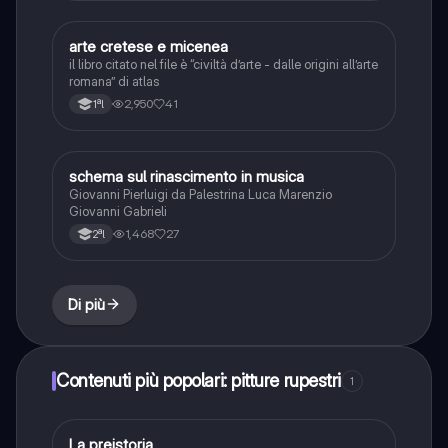
arte cretese e micenea
Storia dell'arte
il libro citato nel file è “civiltà d’arte - dalle origini all’arte
romana” di atlas
2,950
41
1ªl
schema sul rinascimento in musica
Musica
Giovanni Pierluigi da Palestrina Luca Marenzio
Giovanni Gabrieli
1,468
27
2ªl
Di più
Contenuti più popolari: pitture rupestri
1
La preistoria
Storia dell'arte