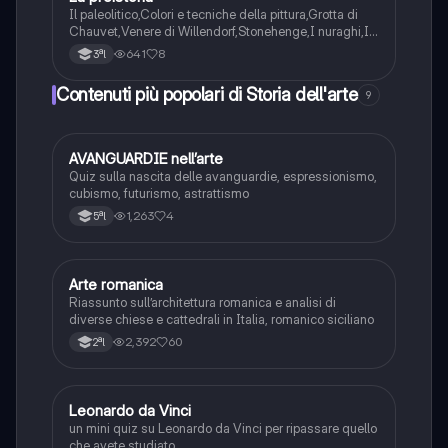
Il paleolitico,Colori e tecniche della pittura,Grotta di
Chauvet,Venere di Willendorf,Stonehenge,I nuraghi,I
Sumeri,Le ziggurat,
641
8
3ªl
Contenuti più popolari di Storia dell'arte
9
A
AVANGUARDIE nell’arte
Storia dell'arte
Quiz sulla nascita delle avanguardie, espressionismo,
cubismo, futurismo, astrattismo
1,263
4
5ªl
Arte romanica
Storia dell'arte
Riassunto sull’architettura romanica e analisi di
diverse chiese e cattedrali in Italia, romanico siciliano
2,392
60
2ªl
L
Leonardo da Vinci
Storia dell'arte
un mini quiz su Leonardo da Vinci per ripassare quello
che avete studiato