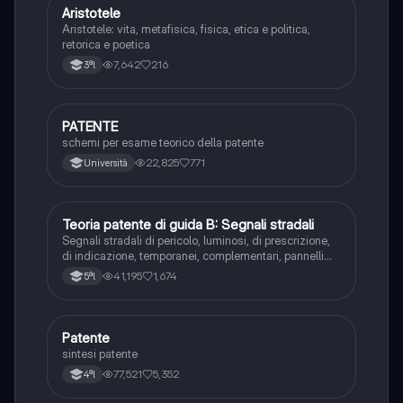
Aristotele
Filosofia
Aristotele: vita, metafisica, fisica, etica e politica,
retorica e poetica
7,642
216
3ªl
PATENTE
Altro
schemi per esame teorico della patente
22,825
771
Università
Teoria patente di guida B: Segnali stradali
Ed. civ.
Segnali stradali di pericolo, luminosi, di prescrizione,
di indicazione, temporanei, complementari, pannelli
integrativi, segnaletica orizzontale, segnalazioni
41,195
1,674
5ªl
agenti del traffico, distanza di visibilità per l‘arresto,
minima di sicurezza.
Patente
Altro
sintesi patente
77,521
5,352
4ªl