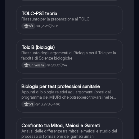
TOLC-PSI teoria
Scienze
Riassunto per la preparazione al TOLC
8,625
205
5ªl
Tolc B (biologia)
Scienze
Riassunto degli argomenti di Biologia per il Tolc per la
facoltà di Scienze biologiche
3,585
94
Università
Biologia per test professioni sanitarie
Scienze
Appunti di biologia relativi agli argomenti (presi dal
programma del MIUR) che potrebbero trovarsi nel test
di professioni sanitarie. Appunti realizzati
13,978
490
5ªl
confrontando vari siti internet e libro ALPHATEST
C
Confronto tra Mitosi, Meiosi e Gameti
Scienze
Analisi delle differenze tra mitosi e meiosi e studio del
processo di formazione dei gameti umani.