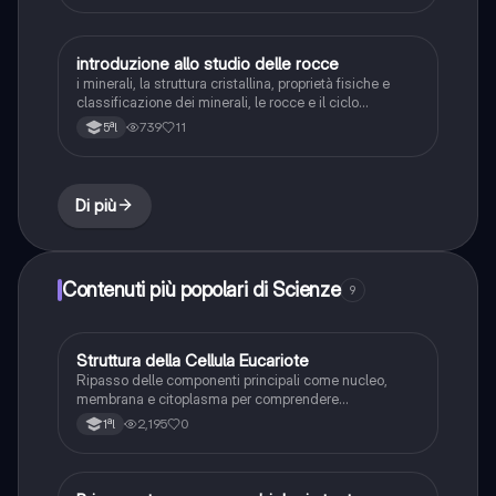
introduzione allo studio delle rocce
Scienze
i minerali, la struttura cristallina, proprietà fisiche e
classificazione dei minerali, le rocce e il ciclo
litogenico
739
11
5ªl
Di più
Contenuti più popolari di Scienze
9
S
Struttura della Cellula Eucariote
Scienze
Ripasso delle componenti principali come nucleo,
membrana e citoplasma per comprendere
l'organizzazione di base della cellula.
2,195
0
1ªl