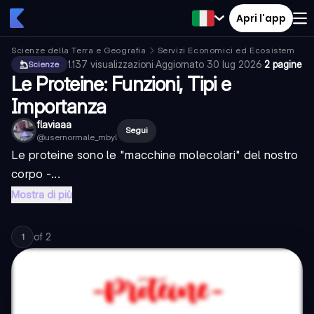
Apri l'app
Scienze della Terra e Geografia
Servizi Economici ed Ecosistemici
1.137
visualizzazioni
·
Aggiornato
30 lug 2026
·
2 pagine
Scienze
Le Proteine: Funzioni, Tipi e
Importanza
flaviaaa
Segui
@
usernormale_mbyl
Le proteine sono le "macchine molecolari" del nostro
corpo -...
Mostra di più
of
2
1