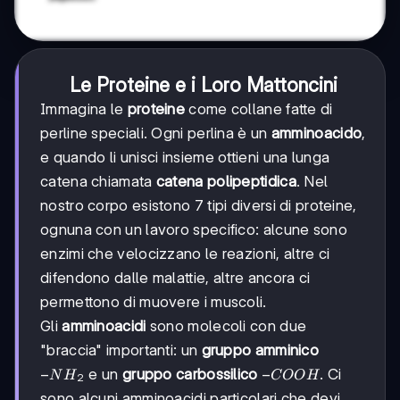
Le Proteine e i Loro Mattoncini
Immagina le
proteine
come collane fatte di
perline speciali. Ogni perlina è un
amminoacido
,
e quando li unisci insieme ottieni una lunga
catena chiamata
catena polipeptidica
. Nel
nostro corpo esistono 7 tipi diversi di proteine,
ognuna con un lavoro specifico: alcune sono
enzimi che velocizzano le reazioni, altre ci
difendono dalle malattie, altre ancora ci
permettono di muovere i muscoli.
Gli
amminoacidi
sono molecoli con due
"braccia" importanti: un
gruppo amminico
-
−
-
−
e un
gruppo carbossilico
. Ci
N
H
COO
H
2
NH₂
COOH
sono alcuni amminoacidi particolari che devi