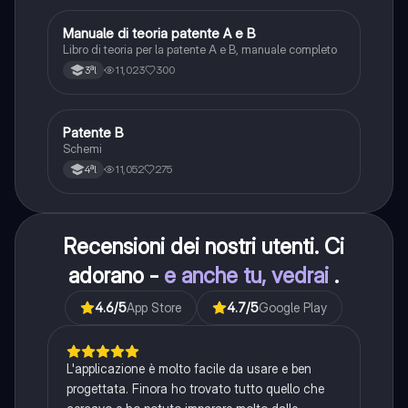
Manuale di teoria patente A e B
Italiano
Libro di teoria per la patente A e B, manuale completo
11,023
300
3ªl
Patente B
Altro
Schemi
11,052
275
4ªl
Recensioni dei nostri utenti. Ci
adorano -
e anche tu, vedrai
.
4.6
/5
App Store
4.7
/5
Google Play
L'applicazione è molto facile da usare e ben
progettata. Finora ho trovato tutto quello che