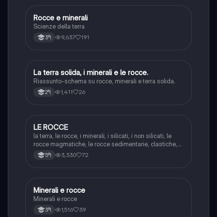
Rocce e minerali
Scienze
Scienze della terra
9,637
191
3ªl
La terra solida, i minerali e le rocce.
Scienze
Riassunto-schema su rocce, minerali e terra solida.
1,411
26
2ªl
LE ROCCE
Scienze
la terra, le rocce, i minerali, i silicati, i non silicati, le
rocce magmatiche, le rocce sedimentarie, clastiche,
organogene, chimiche, le rocce metamorfiche
3,330
72
5ªl
Minerali e rocce
Scienze
Minerali e rocce
1,516
39
3ªl