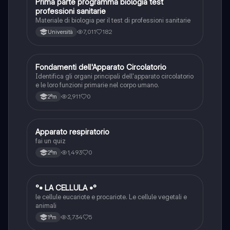
Prima parte programma biologia test
Scienze
professioni sanitarie
Materiale di biologia per il test di professioni sanitarie
7,011
182
Università
F
Fondamenti dell'Apparato Circolatorio
Scienze
Identifica gli organi principali dell'apparato circolatorio
e le loro funzioni primarie nel corpo umano.
2,911
0
2ªm
A
Apparato respiratorio
Scienze
fai un quiz
1,493
0
2ªm
°
°• LA CELLULA •°
Scienze
le cellule eucariote e procariote. Le cellule vegetali e
animali
3,734
5
1ªm