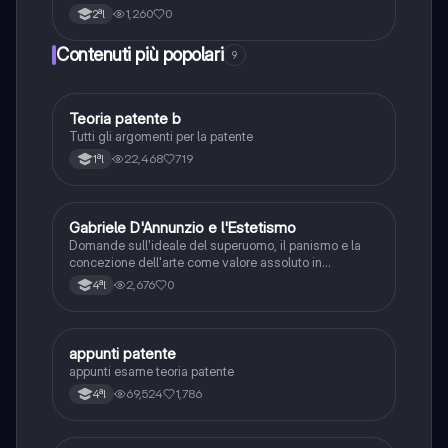
1,260
0
2ªl
Contenuti più popolari
9
Teoria patente b
Altro
Tutti gli argomenti per la patente
22,468
719
1ªl
G
Gabriele D'Annunzio e l'Estetismo
Italiano
Domande sull'ideale del superuomo, il panismo e la
concezione dell'arte come valore assoluto in
D'Annunzio.
2,676
0
4ªl
appunti patente
Altro
appunti esame teoria patente
69,524
1,786
4ªl