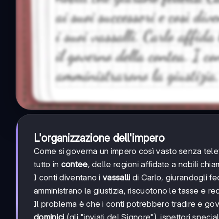
L'organizzazione dell'impero
Come si governa un impero così vasto senza telef
tutto in
contee
, delle regioni affidate a nobili chi
I conti diventano i
vassalli
di Carlo, giurandogli fe
amministrano la giustizia, riscuotono le tasse e re
Il problema è che i conti potrebbero tradire e gove
dominici
(gli "inviati del Signore"), ispettori speci