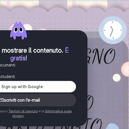
er mostrare il contenuto
.
È
gratis!
documenti
i studenti
Iscriviti con l'e-mail
tano i
Termini di servizio
e la
Informativa sulla
privacy
.