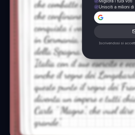
Migliora i tuoi voti
Unisciti a milioni d
Iscrivendosi si accet