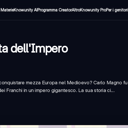
Materie
Knowunity AI
Programma Creator
Altro
Knowunity Pro
Per i genitori
ta dell'Impero
 a conquistare mezza Europa nel Medioevo? Carlo Magno fu
dei Franchi in un impero gigantesco. La sua storia ci...