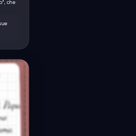
o", che
 sue