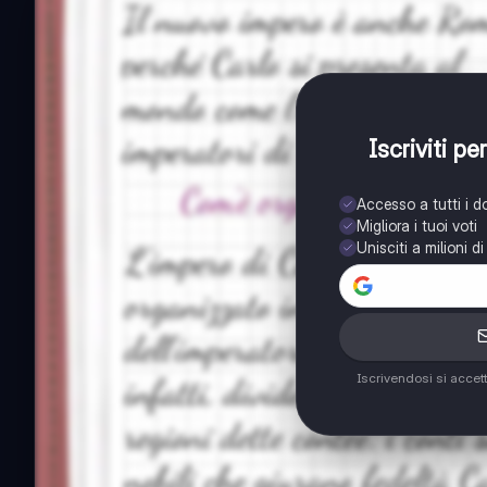
Iscriviti p
Accesso a tutti i 
Migliora i tuoi voti
Unisciti a milioni d
Iscrivendosi si accet