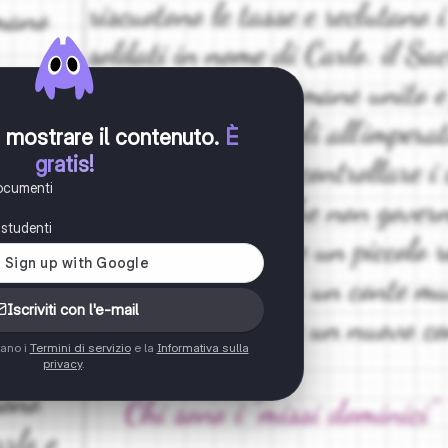
er mostrare il contenuto
.
È
gratis!
documenti
i studenti
Iscriviti con l'e-mail
tano i
Termini di servizio
e la
Informativa sulla
privacy
.