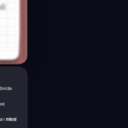
divide
ea:
a i
missi