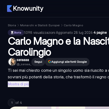
Knowunity
Storia
Monarchi e Statisti Europei
Carlo Magno
1.098
visualizzazioni
·
Aggiornato
28 lug 2026
·
4 pagine
Storia
Carlo Magno e la Nasci
Carolingio
saraaaa
Segui
Aggiungi alle fonti Google
@
_saraaa_
Ti sei mai chiesto come un singolo uomo sia riuscito
sovrani più potenti della storia, che trasformò il regno 
Mostra di più
of
4
1