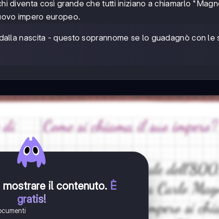
chi diventa così grande che tutti iniziano a chiamarlo "Magn
 nuovo impero europeo.
 dalla nascita - questo soprannome se lo guadagnò con le
er mostrare il contenuto
.
È
gratis!
documenti