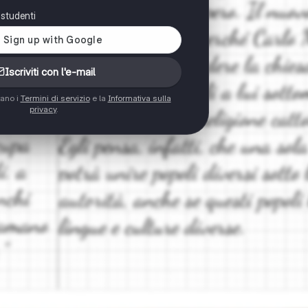
i studenti
Iscriviti con l'e-mail
tano i
Termini di servizio
e la
Informativa sulla
privacy
.