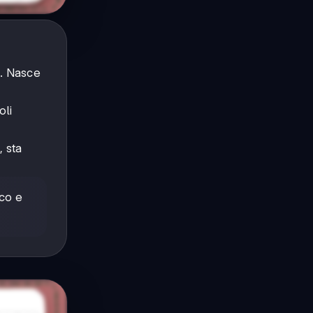
. Nasce
oli
, sta
ico e