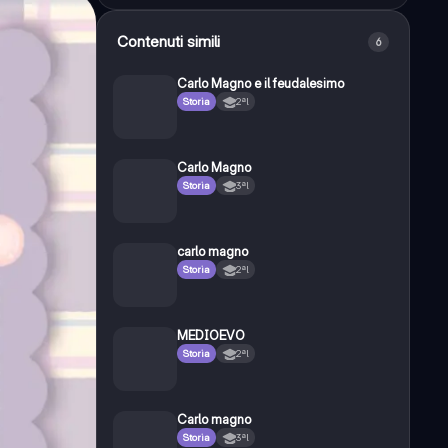
Contenuti simili
6
Carlo Magno e il feudalesimo
Storia
2ªl
Carlo Magno
Storia
3ªl
carlo magno
Storia
2ªl
MEDIOEVO
Storia
2ªl
Carlo magno
Storia
3ªl