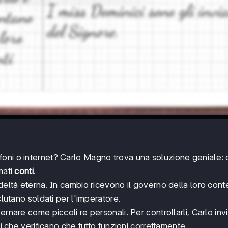
oni o internet? Carlo Magno trova una soluzione geniale: 
amati
conti
.
deltà eterna. In cambio ricevono il governo della loro cont
clutano soldati per l'imperatore.
rnare come piccoli re personali. Per controllarli, Carlo invi
ali che verificano che tutto funzioni correttamente.