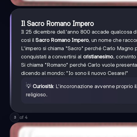
Il Sacro Romano Impero
Il 25 dicembre dell'anno 800 accade qualcosa di
così il
Sacro Romano Impero
, un nome che raccon
L'impero si chiama "Sacro" perché Carlo Magno pro
conquistati a convertirsi al
cristianesimo
, convinto
Si chiama "Romano" perché Carlo vuole presentarsi
dicendo al mondo: "Io sono il nuovo Cesare!"
💡
Curiosità
: L'incoronazione avvenne proprio il 
religioso.
of
4
3