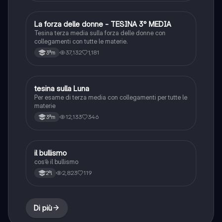
La forza delle donne - TESINA 3° MEDIA
Altro
Tesina terza media sulla forza delle donne con
collegamenti con tutte le materie.
37,132
1,181
3ªm
tesina sulla Luna
Altro
Per esame di terza media con collegamenti per tutte le
materie
12,133
346
3ªm
il bullismo
Altro
cos’è il bullismo
2,823
119
2ªl
Di più