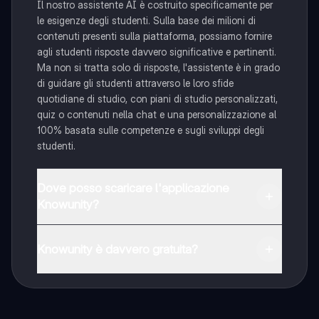
Il nostro assistente AI è costruito specificamente per
le esigenze degli studenti. Sulla base dei milioni di
contenuti presenti sulla piattaforma, possiamo fornire
agli studenti risposte davvero significative e pertinenti.
Ma non si tratta solo di risposte, l'assistente è in grado
di guidare gli studenti attraverso le loro sfide
quotidiane di studio, con piani di studio personalizzati,
quiz o contenuti nella chat e una personalizzazione al
100% basata sulle competenze e sugli sviluppi degli
studenti.
Dove posso scaricare l'applicazione
Knowunity?
È possibile scaricare l'applicazione dal Google Play
Store e dall'Apple App Store.
Knowunity è davvero gratuita?
Sì, hai accesso completamente gratuito a tutti i
contenuti nell'app e puoi chattare o seguire i Creatori in
qualsiasi momento. Sbloccherai nuove funzioni