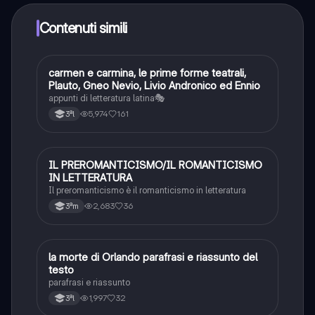
crescendo il tuo numero di follower. Inoltre, offriamo
Knowunity Premium, che consente di studiare senza
Contenuti simili
alcun limite!!
carmen e carmina, le prime forme teatrali,
Altro
Plauto, Gneo Nevio, Livio Andronico ed Ennio
appunti di letteratura latina🎭
5,974
161
3ªl
IL PREROMANTICISMO/IL ROMANTICISMO
Altro
IN LETTERATURA
Il preromanticismo è il romanticismo in letteratura
2,683
36
3ªm
la morte di Orlando parafrasi e riassunto del
Altro
testo
parafrasi e riassunto
1,997
32
3ªl