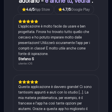
adorano -
e anche tu, vedrai
.
4.6
/5
App Store
4.7
/5
Google Play
L'applicazione è molto facile da usare e ben
progettata. Finora ho trovato tutto quello che
cercavo e ho potuto imparare molto dalle
presentazioni! Utilizzerò sicuramente l'app per i
compiti in classe! È molto utile anche come
fonte di ispirazione.
Stefano S
utente iOS
Questa applicazione è davvero grande! Ci sono
tantissimi appunti e aiuti con lo studio [...]. La
mia materia problematica, per esempio, è il
francese e l'app ha così tante opzioni per
aiutarmi. Grazie a questa app ho migliorato il