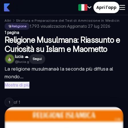
Apri l'app
Altri
Struttura e Preparazione del Test di Ammissione in Medicina
1.793
visualizzazioni
·
Aggiornato
27 lug 2026
·
Religione
1 pagina
Religione Musulmana: Riassunto e
Curiosità su Islam e Maometto
lucia 🐢
Segui
@
lucia.g
La
religione musulmana
è la seconda più diffusa al
mondo...
Mostra di più
of
1
1