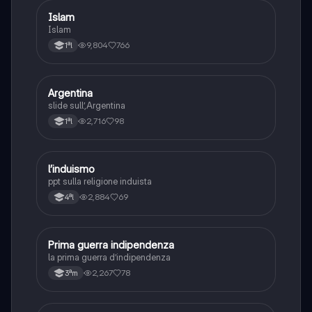
Islam
Storia
Islam
9,804
766
1ªl
Argentina
Geografia
slide sull’,Argentina
2,716
98
1ªl
l’induismo
Religione
ppt sulla religione induista
2,884
69
4ªl
Prima guerra indipendenza
Storia
la prima guerra d’indipendenza
2,267
78
3ªm