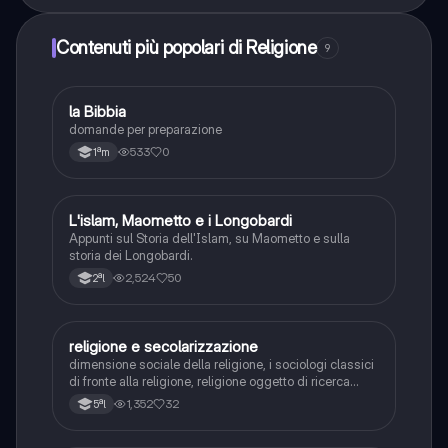
Contenuti più popolari di Religione
9
L
la Bibbia
Religione
domande per preparazione
533
0
1ªm
L'islam, Maometto e i Longobardi
Storia
Appunti sul Storia dell'Islam, su Maometto e sulla
storia dei Longobardi.
2,524
50
2ªl
religione e secolarizzazione
Religione
dimensione sociale della religione, i sociologi classici
di fronte alla religione, religione oggetto di ricerca
empirica, la religione nella società contemporanea,
1,352
32
5ªl
l’ebraismo, il cristianesimo, l’islam