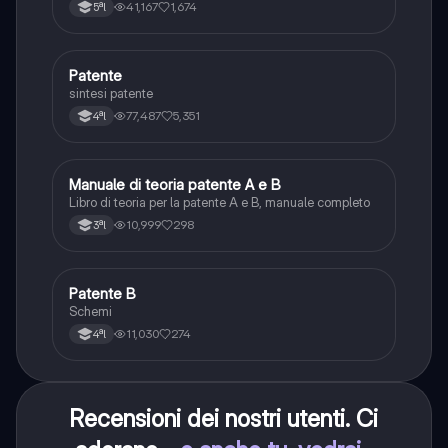
integrativi, segnaletica orizzontale, segnalazioni
41,167
1,674
5ªl
agenti del traffico, distanza di visibilità per l‘arresto,
minima di sicurezza.
Patente
Altro
sintesi patente
77,487
5,351
4ªl
Manuale di teoria patente A e B
Italiano
Libro di teoria per la patente A e B, manuale completo
10,999
298
3ªl
Patente B
Altro
Schemi
11,030
274
4ªl
Recensioni dei nostri utenti. Ci