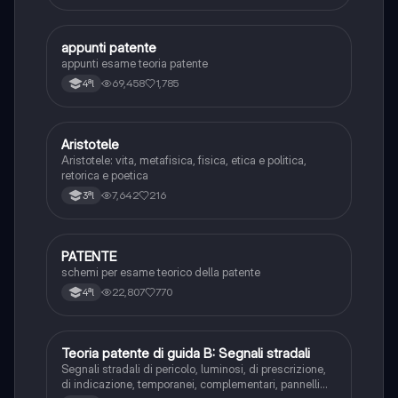
appunti patente
Altro
appunti esame teoria patente
69,458
1,785
4ªl
Aristotele
Filosofia
Aristotele: vita, metafisica, fisica, etica e politica,
retorica e poetica
7,642
216
3ªl
PATENTE
Altro
schemi per esame teorico della patente
22,807
770
4ªl
Teoria patente di guida B: Segnali stradali
Ed. civ.
Segnali stradali di pericolo, luminosi, di prescrizione,
di indicazione, temporanei, complementari, pannelli