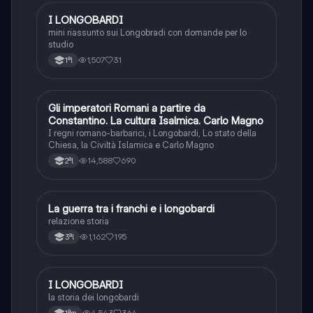
I LONGOBARDI
Storia
mini riassunto sui Longobradi con domande per lo
studio
1,507
31
1ªl
Gli imperatori Romani a partire da
Storia
Constantino. La cultura Isalmica. Carlo Magno
I regni romano-barbarici, i Longobardi, Lo stato della
Chiesa, la Civiltà Islamica e Carlo Magno
14,588
690
2ªl
La guerra tra i franchi e i longobardi
Storia
relazione storia
1,162
195
3ªl
I LONGOBARDI
Storia
la storia dei longobardi
4,543
364
1ªm