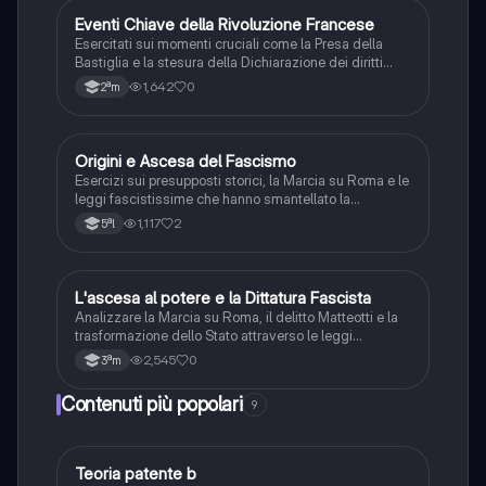
E
Eventi Chiave della Rivoluzione Francese
Storia
Esercitati sui momenti cruciali come la Presa della
Bastiglia e la stesura della Dichiarazione dei diritti
dell'uomo e del cittadino.
1,642
0
2ªm
O
Origini e Ascesa del Fascismo
Storia
Esercizi sui presupposti storici, la Marcia su Roma e le
leggi fascistissime che hanno smantellato la
democrazia liberale in Italia.
1,117
2
5ªl
L
L'ascesa al potere e la Dittatura Fascista
Storia
Analizzare la Marcia su Roma, il delitto Matteotti e la
trasformazione dello Stato attraverso le leggi
fascistissime.
2,545
0
3ªm
Contenuti più popolari
9
Teoria patente b
Altro