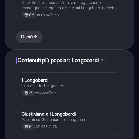
Ciao! So che la scuola è finita ma oggi carico
comunque una presentazione sui Longobardi (vecchia
ovviamente). In ogni caso vi avviso che ho cambiato
1,684
153
1ªm
profilo quindi questa presentazione potreste trovarla
su un altro profilo abbandonato. Ciaoooo🫶
Di più
Contenuti più popolari: Longobardi
7
I Longobardi
Storia
La storia dei Longobardi
3,335
79
2ªl
Giustiniano e i Longobardi
Storia
Appunti su Giustiniano e i Longobardi
5,938
178
1ªl