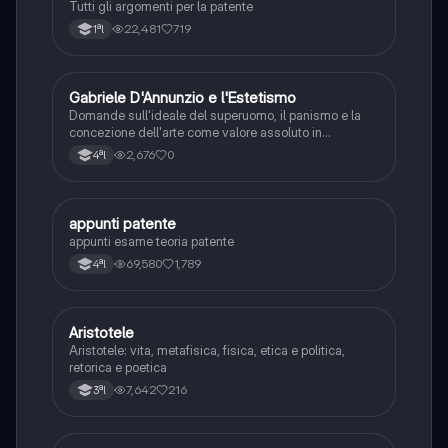
Tutti gli argomenti per la patente
22,481
719
1ªl
G
Gabriele D'Annunzio e l'Estetismo
Italiano
Domande sull'ideale del superuomo, il panismo e la
concezione dell'arte come valore assoluto in
D'Annunzio.
2,676
0
4ªl
appunti patente
Altro
appunti esame teoria patente
69,580
1,789
4ªl
Aristotele
Filosofia
Aristotele: vita, metafisica, fisica, etica e politica,
retorica e poetica
7,642
216
3ªl