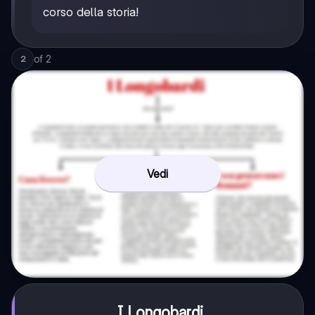
corso della storia!
of
2
2
Vedi
I Longobardi