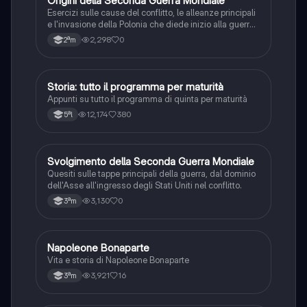
O
Origini della Seconda Guerra Mondiale
Esercizi sulle cause del conflitto, le alleanze principali
e l'invasione della Polonia che diede inizio alla guerra
mondiale.
2,298
0
2ªm
Storia: tutto il programma per maturità
Storia
Appunti su tutto il programma di quinta per maturità
12,174
380
5ªl
S
Svolgimento della Seconda Guerra Mondiale
Storia
Quesiti sulle tappe principali della guerra, dal dominio
dell'Asse all'ingresso degli Stati Uniti nel conflitto.
3,130
0
3ªm
N
Napoleone Bonaparte
Storia
Vita e storia di Napoleone Bonaparte
3,921
16
3ªm