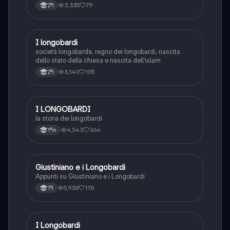
3,335
79
2ªl
I longobardi
Storia
società longobarda, regno dei longobardi, nascita
dello stato della chiesa e nascita dell’islam
3,140
105
2ªl
I LONGOBARDI
Storia
la storia dei longobardi
4,543
364
1ªm
Giustiniano e i Longobardi
Storia
Appunti su Giustiniano e i Longobardi
5,938
178
1ªl
I Longobardi
Storia