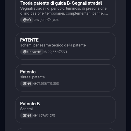
Teoria patente di guida B: Segnali stradali
Ed. civ.
Segnali stradali di pericolo, luminosi, di prescrizione,
di indicazione, temporanei, complementari, pannelli
integrativi, segnaletica orizzontale, segnalazioni
41,208
1,674
5ªl
agenti del traffico, distanza di visibilità per l‘arresto,
minima di sicurezza.
PATENTE
Altro
schemi per esame teorico della patente
22,836
771
Università
Patente
Altro
sintesi patente
77,538
5,353
4ªl
Patente B
Altro
Schemi
11,076
275
4ªl