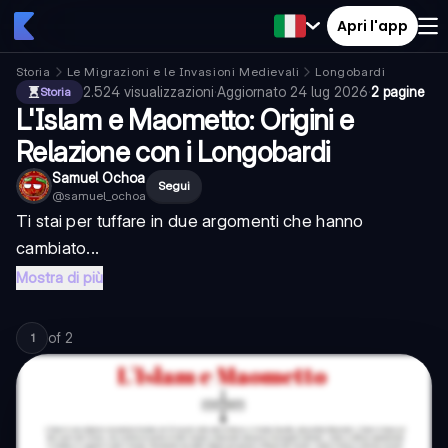
Apri l'app
Storia
Le Migrazioni e le Invasioni Medievali
Longobardi
2.524
visualizzazioni
·
Aggiornato
24 lug 2026
·
2 pagine
Storia
L'Islam e Maometto: Origini e
Relazione con i Longobardi
Samuel Ochoa
Segui
@
samuel_ochoa
Ti stai per tuffare in due argomenti che hanno
cambiato...
Mostra di più
of
2
1