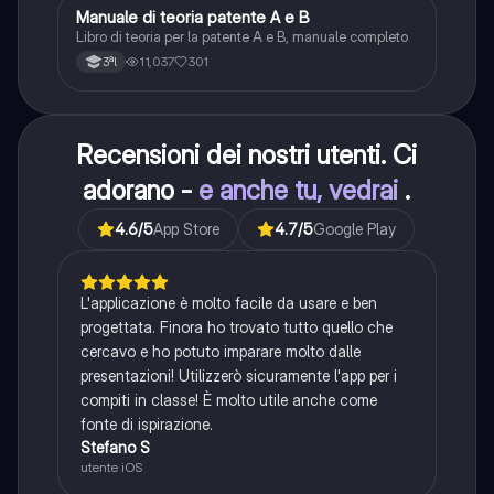
Manuale di teoria patente A e B
Italiano
Libro di teoria per la patente A e B, manuale completo
11,037
301
3ªl
Recensioni dei nostri utenti. Ci
adorano -
e anche tu, vedrai
.
4.6
/5
App Store
4.7
/5
Google Play
L'applicazione è molto facile da usare e ben
progettata. Finora ho trovato tutto quello che
cercavo e ho potuto imparare molto dalle
presentazioni! Utilizzerò sicuramente l'app per i
compiti in classe! È molto utile anche come
fonte di ispirazione.
Stefano S
utente iOS