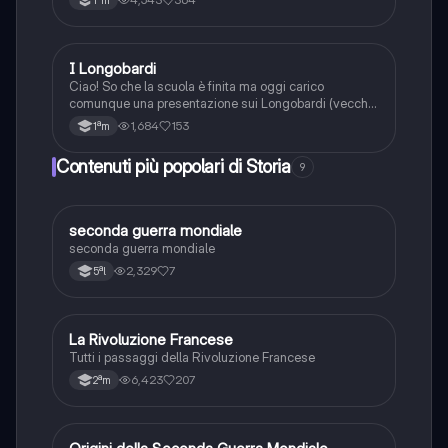
I Longobardi
Storia
Ciao! So che la scuola è finita ma oggi carico
comunque una presentazione sui Longobardi (vecchia
ovviamente). In ogni caso vi avviso che ho cambiato
1,684
153
1ªm
profilo quindi questa presentazione potreste trovarla
su un altro profilo abbandonato. Ciaoooo🫶
Contenuti più popolari di Storia
9
S
seconda guerra mondiale
Storia
seconda guerra mondiale
2,329
7
5ªl
La Rivoluzione Francese
Storia
Tutti i passaggi della Rivoluzione Francese
6,423
207
2ªm
Storia