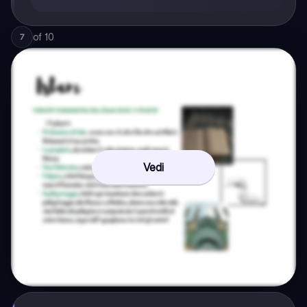
of
10
7
Vedi