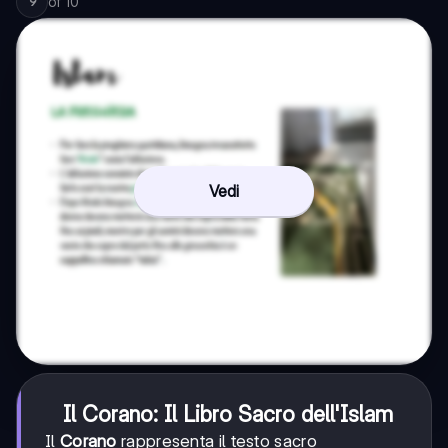
of
10
9
Vedi
Il Corano: Il Libro Sacro dell'Islam
Il
Corano
rappresenta il testo sacro