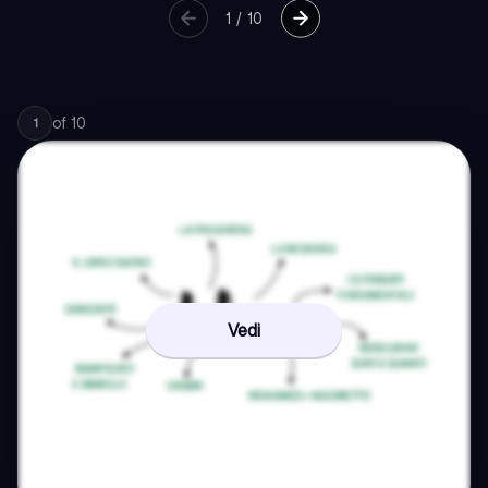
1
/
10
of
10
1
Vedi