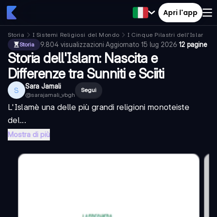
Apri l'app
Storia
I Sistemi Religiosi del Mondo
I Cinque Pilastri dell'Islam
9.804
visualizzazioni
·
Aggiornato
15 lug 2026
·
12 pagine
Storia
Storia dell'Islam: Nascita e
Differenze tra Sunniti e Sciiti
Sara Jamali
S
Segui
@
sarajamali_vbgh
L'
Islam
è una delle più grandi religioni monoteiste
del...
Mostra di più