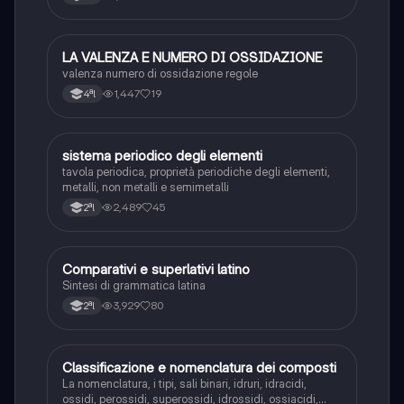
LA VALENZA E NUMERO DI OSSIDAZIONE
Chimica
valenza numero di ossidazione regole
1,447
19
4ªl
sistema periodico degli elementi
Chimica
tavola periodica, proprietà periodiche degli elementi,
metalli, non metalli e semimetalli
2,489
45
2ªl
Comparativi e superlativi latino
Latino
Sintesi di grammatica latina
3,929
80
2ªl
Classificazione e nomenclatura dei composti
Chimica
La nomenclatura, i tipi, sali binari, idruri, idracidi,
ossidi, perossidi, superossidi, idrossidi, ossiacidi,