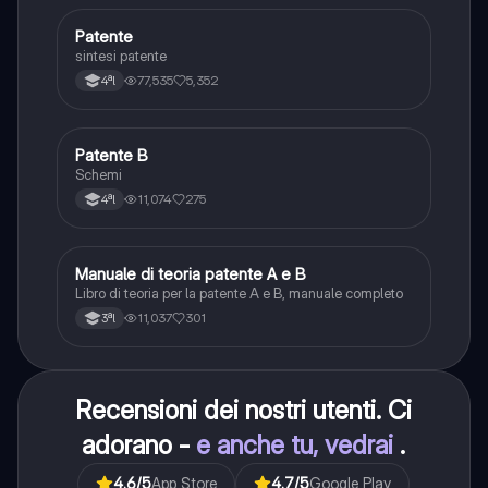
Patente
Altro
sintesi patente
77,535
5,352
4ªl
Patente B
Altro
Schemi
11,074
275
4ªl
Manuale di teoria patente A e B
Italiano
Libro di teoria per la patente A e B, manuale completo
11,037
301
3ªl
Recensioni dei nostri utenti. Ci
adorano -
e anche tu, vedrai
.
4.6
/5
App Store
4.7
/5
Google Play