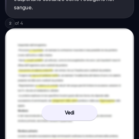
sangue.
of
4
2
Vedi