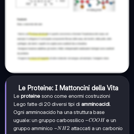
Le Proteine: I Mattoncini della Vita
Le
proteine
sono come enormi costruzioni
Lego fatte di 20 diversi tipi di
amminoacidi
.
Ogni amminoacido ha una struttura base
-
−
uguale: un gruppo carbossilico
e un
COO
H
COOH
-
−
2
gruppo amminico
attaccati a un carbonio
N
H