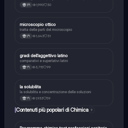
meta- piro- orto-, sali ternari, sali acidi, sali doppi, sali
1,990
30
3ªl
basici.
microscopio ottico
Chimica
tratta delle parti del microscopio
1,643
31
2ªl
gradi dell’aggettivo latino
Latino
comparativi e superlativi latini
3,715
99
1ªl
la solubilita
Chimica
la solubilita e concentrazione delle soluzioni
1,933
59
1ªl
Contenuti più popolari di Chimica
9
Chimica