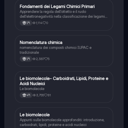
F
Fondamenti dei Legami Chimici Primari
Chimica
Apprendere la regola dell'ottetto e il ruolo
dell'elettronegatività nella classificazione dei legami
chimici forti.
1,114
0
2ªl
N
Nomenclatura chimica
Chimica
nomenclatura dei composti chimici IUPAC e
tradizionale
2,387
5
2ªl
Le biomolecole- Carboidrati, Lipidi, Proteine e
Scienze
Acidi Nucleici
Le biomolecole
3,755
81
4ªl
Le biomolecole
Scienze
Appunti sulle biomolecole approfonditi: introduzione,
carboidrati, lipidi, proteine e acidi nucleici