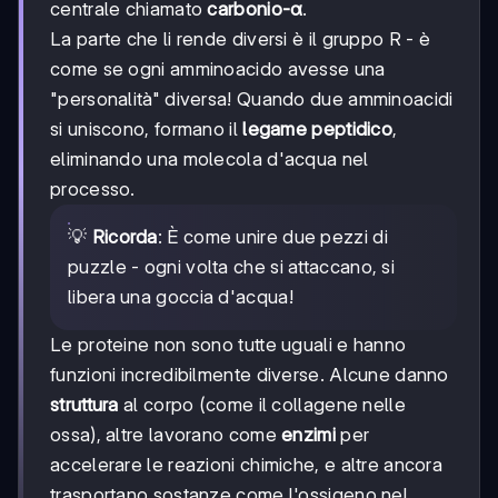
NH2
centrale chiamato
carbonio-α
.
La parte che li rende diversi è il gruppo R - è
come se ogni amminoacido avesse una
"personalità" diversa! Quando due amminoacidi
si uniscono, formano il
legame peptidico
,
eliminando una molecola d'acqua nel
processo.
💡
Ricorda
: È come unire due pezzi di
puzzle - ogni volta che si attaccano, si
libera una goccia d'acqua!
Le proteine non sono tutte uguali e hanno
funzioni incredibilmente diverse. Alcune danno
struttura
al corpo (come il collagene nelle
ossa), altre lavorano come
enzimi
per
accelerare le reazioni chimiche, e altre ancora
trasportano sostanze come l'ossigeno nel