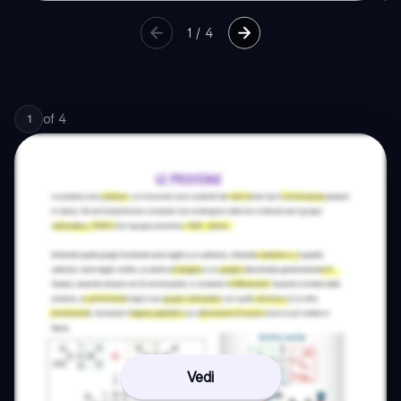
1
/
4
of
4
1
Vedi