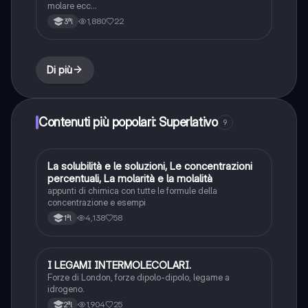
molare ecc…
1,880
22
3ªl
Di più
Contenuti più popolari: Superlativo
9
La solubilità e le soluzioni, Le concentrazioni
Chimica
percentuali, La molarità e la molalità
appunti di chimica con tutte le formule della
concentrazione e esempi
4,138
58
1ªl
I LEGAMI INTERMOLECOLARI.
Chimica
Forze di London, forze dipolo-dipolo, legame a
idrogeno.
1,904
25
2ªl