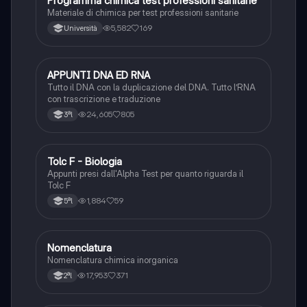
Programma chimica test professioni sanitarie
Materiale di chimica per test professioni sanitarie
5,582
169
Università
APPUNTI DNA ED RNA
Scienze
Tutto il DNA con la duplicazione del DNA. Tutto l’RNA
con trascrizione e traduzione
24,605
805
3ªl
Tolc F - Biologia
Chimica
Appunti presi dall'Alpha Test per quanto riguarda il
Tolc F
1,884
59
5ªl
Nomenclatura
Chimica
Nomenclatura chimica inorganica
17,953
371
2ªl