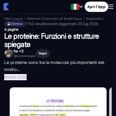
Apri l'app
Altre Lingue
Elementi Grammaticali Multilingue
Superlativo
1.742
visualizzazioni
·
Aggiornato
23 lug 2026
·
Chimica
4 pagine
Le proteine: Funzioni e strutture
spiegate
fra <3
Segui
@
llavastoviglie
Le proteine sono tra le molecole più importanti del
nostro...
Mostra di più