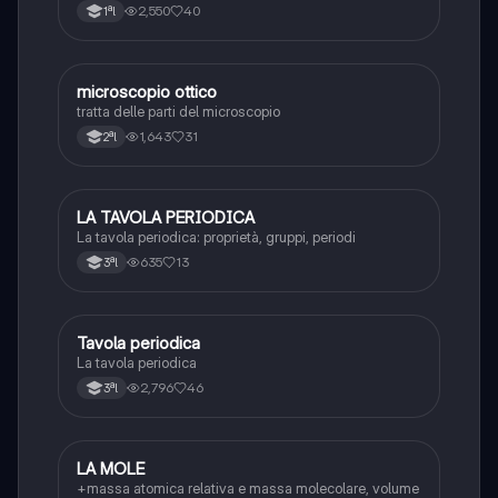
2,550
40
1ªl
microscopio ottico
Chimica
tratta delle parti del microscopio
1,643
31
2ªl
LA TAVOLA PERIODICA
Chimica
La tavola periodica: proprietà, gruppi, periodi
635
13
3ªl
Tavola periodica
Chimica
La tavola periodica
2,796
46
3ªl
LA MOLE
Chimica
+massa atomica relativa e massa molecolare, volume