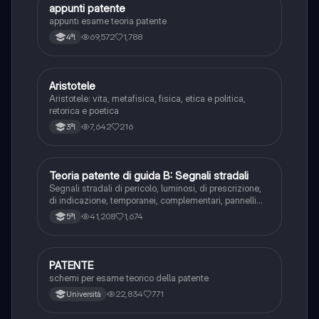
appunti patente
Altro
appunti esame teoria patente
69,572
1,788
4ªl
Aristotele
Filosofia
Aristotele: vita, metafisica, fisica, etica e politica,
retorica e poetica
7,642
216
3ªl
Teoria patente di guida B: Segnali stradali
Ed. civ.
Segnali stradali di pericolo, luminosi, di prescrizione,
di indicazione, temporanei, complementari, pannelli
integrativi, segnaletica orizzontale, segnalazioni
41,208
1,674
5ªl
agenti del traffico, distanza di visibilità per l‘arresto,
minima di sicurezza.
PATENTE
Altro
schemi per esame teorico della patente
22,834
771
Università