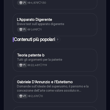
4,878
130
2ªl
L
L'Apparato Digerente
Scienze
Breve test sull'apparato digerente
1,698
1
1ªl
Contenuti più popolari
9
Teoria patente b
Altro
Tutti gli argomenti per la patente
22,481
719
1ªl
G
Gabriele D'Annunzio e l'Estetismo
Italiano
Domande sull'ideale del superuomo, il panismo e la
concezione dell'arte come valore assoluto in
D'Annunzio.
2,676
0
4ªl