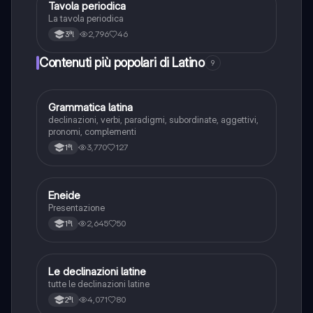
Tavola periodica
Chimica
La tavola periodica
2,796
46
3ªl
Contenuti più popolari di Latino
9
Grammatica latina
Latino
declinazioni, verbi, paradigmi, subordinate, aggettivi,
pronomi, complementi
3,770
127
1ªl
Eneide
Italiano
Presentazione
2,645
50
1ªl
Le declinazioni latine
Latino
tutte le declinazioni latine
4,071
80
2ªl