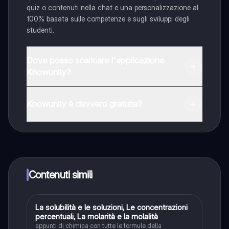
quiz o contenuti nella chat e una personalizzazione al
100% basata sulle competenze e sugli sviluppi degli
studenti.
Dove posso scaricare l'applicazione
Knowunity?
È possibile scaricare l'applicazione dal Google Play
Store e dall'Apple App Store.
Knowunity è davvero gratuita?
Sì, hai accesso completamente gratuito a tutti i
contenuti nell'app e puoi chattare o seguire i Creatori in
qualsiasi momento. Sbloccherai nuove funzioni
crescendo il tuo numero di follower. Inoltre, offriamo
Knowunity Premium, che consente di studiare senza
Contenuti simili
alcun limite!!
La solubilità e le soluzioni, Le concentrazioni
Chimica
percentuali, La molarità e la molalità
appunti di chimica con tutte le formule della