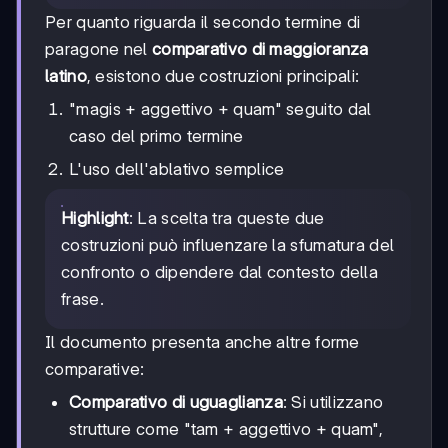
Per quanto riguarda il secondo termine di
paragone nel
comparativo di maggioranza
latino
, esistono due costruzioni principali:
"magis + aggettivo + quam" seguito dal
caso del primo termine
L'uso dell'ablativo semplice
Highlight
: La scelta tra queste due
costruzioni può influenzare la sfumatura del
confronto o dipendere dal contesto della
frase.
Il documento presenta anche altre forme
comparative:
Comparativo di uguaglianza
: Si utilizzano
strutture come "tam + aggettivo + quam",