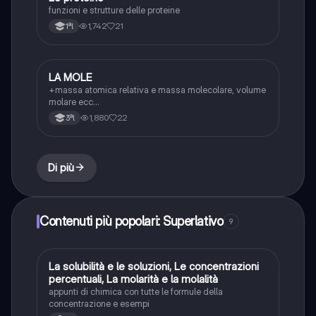
funzioni e strutture delle proteine
1,742
21
1ªl
LA MOLE
Chimica
+massa atomica relativa e massa molecolare, volume
molare ecc…
1,880
22
3ªl
Di più
Contenuti più popolari: Superlativo
9
La solubilità e le soluzioni, Le concentrazioni
Chimica
percentuali, La molarità e la molalità
appunti di chimica con tutte le formule della
concentrazione e esempi