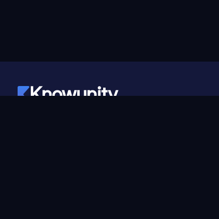
Knowunity
©
2026
- Knowunity
Tutti i diritti riservati