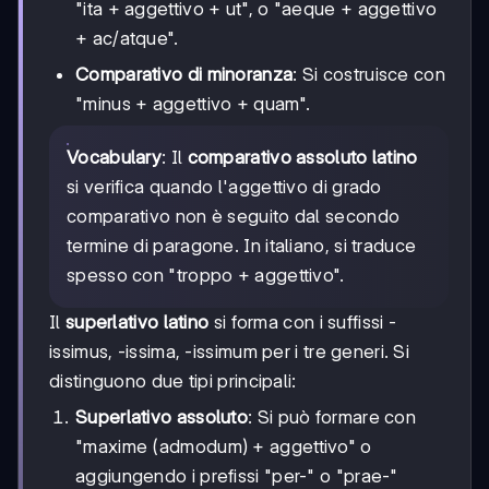
"ita + aggettivo + ut", o "aeque + aggettivo
+ ac/atque".
Comparativo di minoranza
: Si costruisce con
"minus + aggettivo + quam".
Vocabulary
: Il
comparativo assoluto latino
si verifica quando l'aggettivo di grado
comparativo non è seguito dal secondo
termine di paragone. In italiano, si traduce
spesso con "troppo + aggettivo".
Il
superlativo latino
si forma con i suffissi -
issimus, -issima, -issimum per i tre generi. Si
distinguono due tipi principali:
Superlativo assoluto
: Si può formare con
"maxime (admodum) + aggettivo" o
aggiungendo i prefissi "per-" o "prae-"