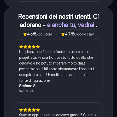
Recensioni dei nostri utenti. Ci
adorano -
e anche tu, vedrai
.
4.6
/5
App Store
4.7
/5
Google Play
L'applicazione è molto facile da usare e ben
progettata. Finora ho trovato tutto quello che
cercavo e ho potuto imparare molto dalle
presentazioni! Utilizzerò sicuramente l'app per i
compiti in classe! È molto utile anche come
fonte di ispirazione.
Stefano S
utente iOS
Questa applicazione è davvero grande! Ci sono