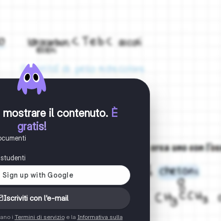
er mostrare il contenuto
.
È
gratis!
documenti
i studenti
Iscriviti con l'e-mail
tano i
Termini di servizio
e la
Informativa sulla