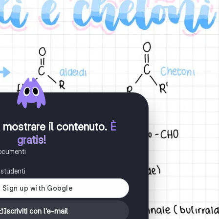
er mostrare il contenuto
.
È
gratis!
documenti
i studenti
Iscriviti con l'e-mail