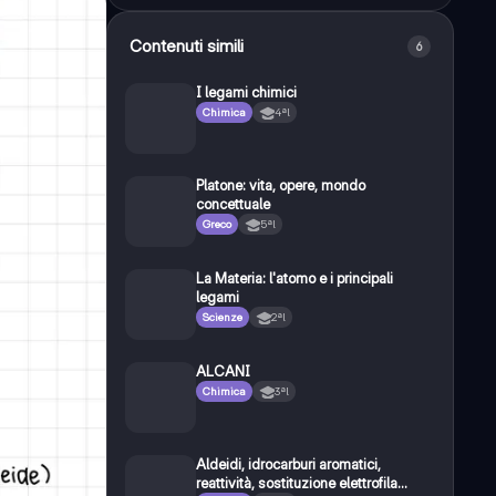
Contenuti simili
6
I legami chimici
Chimica
4ªl
Platone: vita, opere, mondo
concettuale
Greco
5ªl
La Materia: l'atomo e i principali
legami
Scienze
2ªl
ALCANI
Chimica
3ªl
Aldeidi, idrocarburi aromatici,
reattività, sostituzione elettrofila