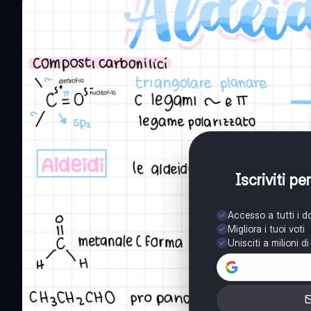
Iscriviti p
Accesso a tutti i 
Migliora i tuoi voti
Unisciti a milioni d