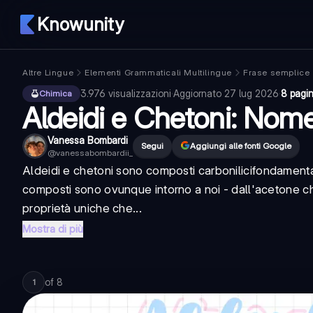
Knowunity
Altre Lingue
Elementi Grammaticali Multilingue
Frase semplice
3.976
visualizzazioni
·
Aggiornato
27 lug 2026
·
8 pagi
Chimica
Aldeidi e Chetoni: Nome
Vanessa Bombardi
Segui
Aggiungi alle fonti Google
@
vanessabombardii_
Aldeidi e chetoni sono
composti carbonilici
fondamental
composti sono ovunque intorno a noi - dall'acetone che
proprietà uniche che...
Mostra di più
of
8
1