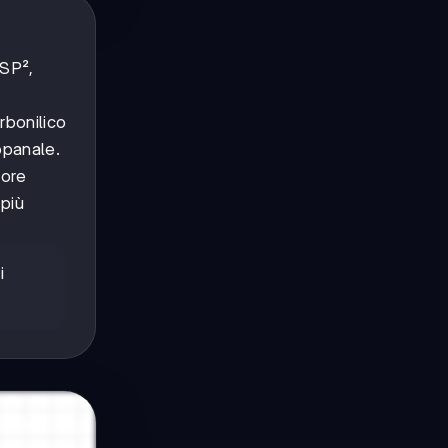
 SP²,
rbonilico
opanale.
iore
 più
i