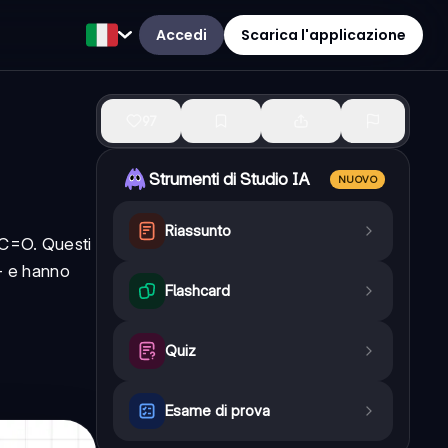
Accedi
Scarica l'applicazione
97
Strumenti di Studio IA
NUOVO
Riassunto
 C=O. Questi
 - e hanno
Flashcard
Quiz
Esame di prova