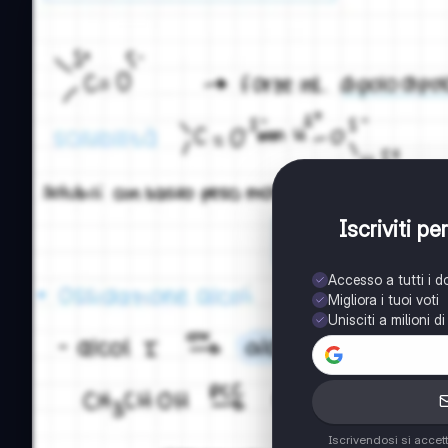
Iscriviti p
Accesso a tutti i 
Migliora i tuoi voti
Unisciti a milioni d
Iscrivendosi si accet