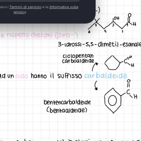
tano i
Termini di servizio
e la
Informativa sulla
privacy
.