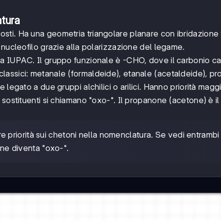
atura
posti. Ha una geometria triangolare planare con ibridazione
nucleofilo grazie alla polarizzazione del legame.
a IUPAC. Il gruppo funzionale è -CHO, dove il carbonio ca
assici: metanale (formaldeide), etanale (acetaldeide), pr
e legato a due gruppi alchilici o arilici. Hanno priorità magg
sostituenti si chiamano "oxo-". Il propanone (acetone) è il
e priorità sui chetoni nella nomenclatura. Se vedi entrambi 
one diventa "oxo-".