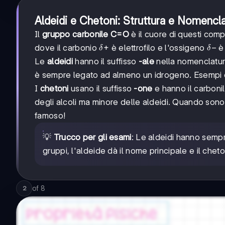
Aldeidi e Chetoni: Struttura e Nomencl
Il
gruppo carbonile C=O
è il cuore di questi com
δ+
+
δ-
−
dove il carbonio
è elettrofilo e l'ossigeno
è 
δ
δ
Le
aldeidi
hanno il suffisso
-ale
nella nomenclatur
è sempre legato ad almeno un idrogeno. Esempi cl
I
chetoni
usano il suffisso
-one
e hanno il carbonil
degli alcoli ma minore delle aldeidi. Quando sono 
famoso!
💡
Trucco per gli esami
: Le aldeidi hanno sempr
gruppi, l'aldeide dà il nome principale e il chet
of
8
2