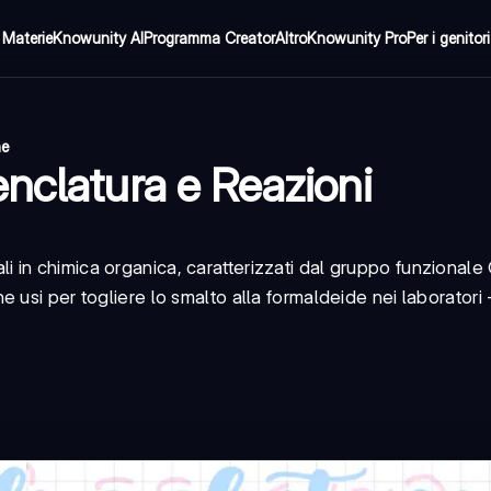
Materie
Knowunity AI
Programma Creator
Altro
Knowunity Pro
Per i genitori
ne
nclatura e Reazioni
i in chimica organica, caratterizzati dal gruppo funzionale
 usi per togliere lo smalto alla formaldeide nei laboratori