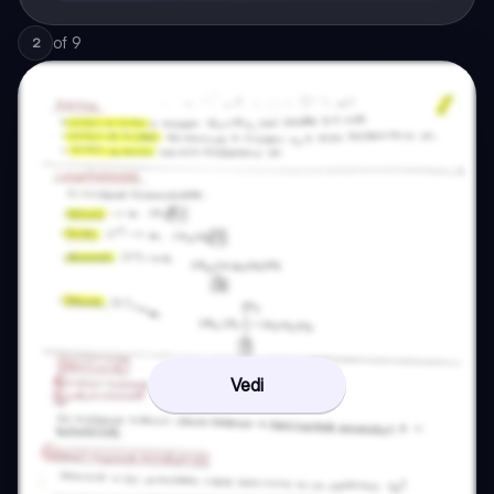
of
9
2
Vedi