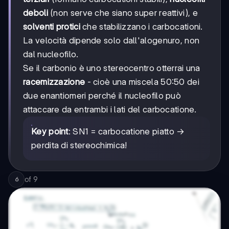
deboli
(non serve che siano super reattivi), e
solventi protici
che stabilizzano i carbocationi.
La velocità dipende solo dall'alogenuro, non
dal nucleofilo.
Se il carbonio è uno stereocentro otterrai una
racemizzazione
- cioè una miscela 50:50 dei
due enantiomeri perché il nucleofilo può
attaccare da entrambi i lati del carbocatione.
Key point
: SN1 = carbocatione piatto →
perdita di stereochimica!
of
9
6