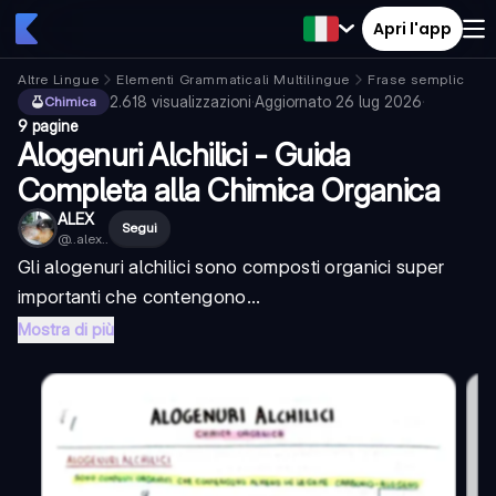
Apri l'app
Altre Lingue
Elementi Grammaticali Multilingue
Frase semplice
2.618
visualizzazioni
·
Aggiornato
26 lug 2026
·
Chimica
9 pagine
Alogenuri Alchilici - Guida
Completa alla Chimica Organica
ALEX
Segui
@
..alex..
Gli alogenuri alchilici sono composti organici super
importanti che contengono...
Mostra di più