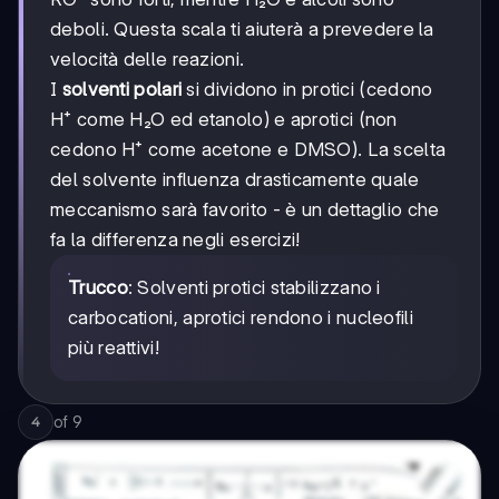
deboli. Questa scala ti aiuterà a prevedere la
velocità delle reazioni.
I
solventi polari
si dividono in protici (cedono
H⁺ come H₂O ed etanolo) e aprotici (non
cedono H⁺ come acetone e DMSO). La scelta
del solvente influenza drasticamente quale
meccanismo sarà favorito - è un dettaglio che
fa la differenza negli esercizi!
Trucco
: Solventi protici stabilizzano i
carbocationi, aprotici rendono i nucleofili
più reattivi!
of
9
4