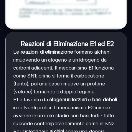
Reazioni di Eliminazione E1 ed E2
Le
reazioni di eliminazione
formano alcheni
rimuovendo un alogeno e un idrogeno da
carboni adiacenti. Il meccanismo
E1
funziona
come SN1: prima si forma il carbocatione
(lento), poi una base rimuove un protone
(veloce) formando il doppio legame.
E1 è favorito da
alogenuri terziari
e
basi deboli
in solventi protici. Il meccanismo E2 invece
avviene in un solo stadio con basi forti - tutto
succede contemporaneamente come in SN2.
Per sintetizzare
alchini
serve una doppia