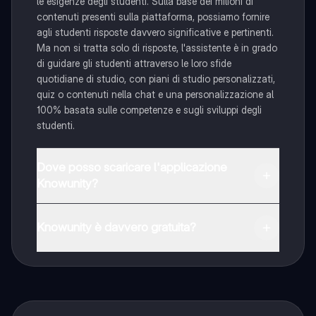
le esigenze degli studenti. Sulla base dei milioni di
contenuti presenti sulla piattaforma, possiamo fornire
agli studenti risposte davvero significative e pertinenti.
Ma non si tratta solo di risposte, l'assistente è in grado
di guidare gli studenti attraverso le loro sfide
quotidiane di studio, con piani di studio personalizzati,
quiz o contenuti nella chat e una personalizzazione al
100% basata sulle competenze e sugli sviluppi degli
studenti.
Dove posso scaricare l'applicazione
Knowunity?
È possibile scaricare l'applicazione dal Google Play
Store e dall'Apple App Store.
Knowunity è davvero gratuita?
Sì, hai accesso completamente gratuito a tutti i
contenuti nell'app e puoi chattare o seguire i Creatori in
qualsiasi momento. Sbloccherai nuove funzioni
crescendo il tuo numero di follower. Inoltre, offriamo