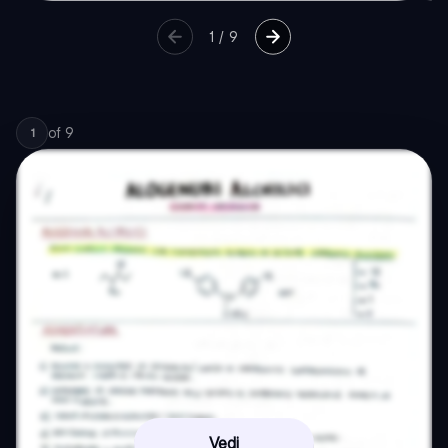
1
/
9
of
9
1
Vedi