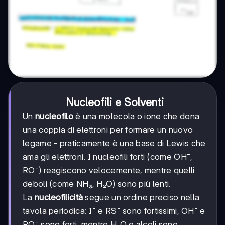
Nucleofili e Solventi
Un
nucleofilo
è una molecola o ione che dona
una coppia di elettroni per formare un nuovo
legame - praticamente è una base di Lewis che
ama gli elettroni. I nucleofili forti (come OH⁻,
RO⁻) reagiscono velocemente, mentre quelli
deboli (come NH₃, H₂O) sono più lenti.
La
nucleofilicità
segue un ordine preciso nella
tavola periodica: I⁻ e RS⁻ sono fortissimi, OH⁻ e
RO⁻ sono forti, mentre H₂O e alcoli sono