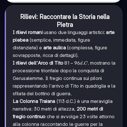
Rilievi: Raccontare la Storia nella
Pietra
I rilievi romani
usano due linguaggi artistici:
arte
plebea
(semplice, immediata, figure
distanziate) e
arte aulica
(complessa, figure
sovrapposte, ricca di dettagli).
81-
81
−
96
.
.
I rilievi dell'Arco di Tito
mostrano la
d
C
96
processione trionfale dopo la conquista di
d.C.
Gerusalemme. Il fregio continua sui piloni
rappresentando l'arrivo di Tito in quadriglia e la
sfilata del bottino di guerra.
La Colonna Traiana
(113 d.C.) è una meraviglia
narrativa: 30 metri di altezza,
200 metri di
fregio continuo
che si avvolge 23 volte attorno
alla colonna raccontando le guerre per la