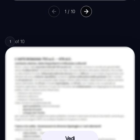
1
/
10
of
10
1
Vedi