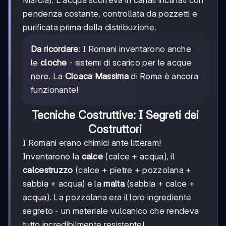
Marcia). L'acqua scorreva in canali inclinati con
pendenza costante, controllata da pozzetti e
purificata prima della distribuzione.
Da ricordare
: I Romani inventarono anche
le
cloche
- sistemi di scarico per le acque
nere. La
Cloaca Massima
di Roma è ancora
funzionante!
Tecniche Costruttive: I Segreti dei
Costruttori
I Romani erano chimici ante litteram!
Inventarono la
calce
(calce + acqua), il
calcestruzzo
(calce + pietre + pozzolana +
sabbia + acqua) e la
malta
(sabbia + calce +
acqua). La pozzolana era il loro ingrediente
segreto - un materiale vulcanico che rendeva
tutto incredibilmente resistente!