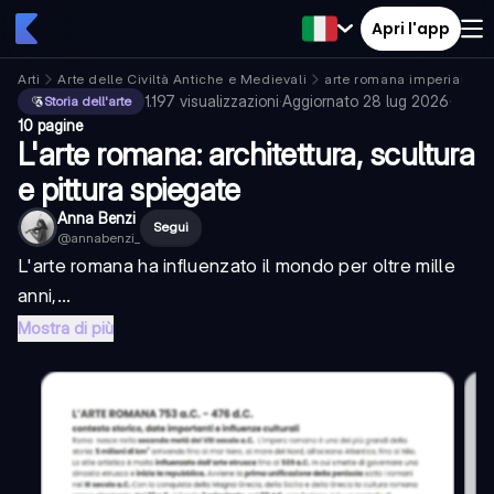
Apri l'app
Arti
Arte delle Civiltà Antiche e Medievali
arte romana imperiale
1.197
visualizzazioni
·
Aggiornato
28 lug 2026
·
Storia dell'arte
10 pagine
L'arte romana: architettura, scultura
e pittura spiegate
Anna Benzi
Segui
@
annabenzi_
L'arte romana ha influenzato il mondo per oltre mille
anni,...
Mostra di più