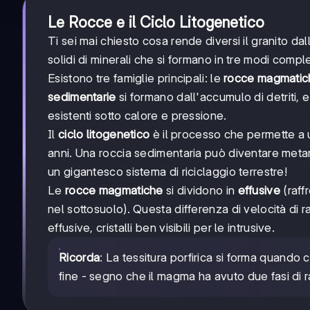
Le Rocce e il Ciclo Litogenetico
Ti sei mai chiesto cosa rende diversi il granito d
solidi di minerali che si formano in tre modi compl
Esistono tre famiglie principali: le
rocce magmatic
sedimentarie
si formano dall'accumulo di detriti, 
esistenti sotto calore e pressione.
Il
ciclo litogenetico
è il processo che permette a una
anni. Una roccia sedimentaria può diventare metam
un gigantesco sistema di riciclaggio terrestre!
Le
rocce magmatiche
si dividono in
effusive
(raff
nel sottosuolo). Questa differenza di velocità di
effusive, cristalli ben visibili per le intrusive.
Ricorda
: La tessitura porfirica si forma quando c
fine - segno che il magma ha avuto due fasi di 