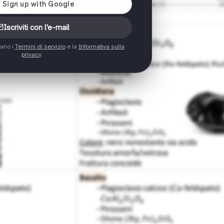
Iscriviti con l'e-mail
tano i
Termini di servizio
e la
Informativa sulla
privacy
.