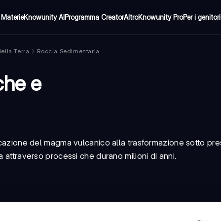
Materie
Knowunity AI
Programma Creator
Altro
Knowunity Pro
Per i genitori
ella Terra
Roccia Sedimentaria
che e
ficazione del magma vulcanico alla trasformazione sotto pre
a attraverso processi che durano milioni di anni.