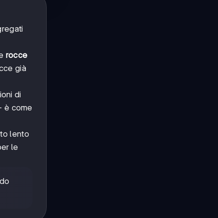
regati
le
rocce
cce già
ioni di
 - è come
to lento
per le
ndo