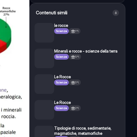
Contenuti simili
6
le rocce
Scienze
1ªl
Minerali e rocce - scienze della terra
Scienze
5ªl
Le Rocce
Scienze
3ªl
Le Rocce
Scienze
2ªl
Tipologie di rocce, sedimentarie,
magmatiche, metamorfiche