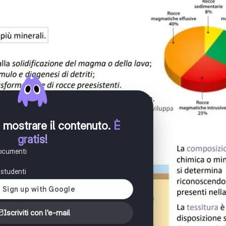
er mostrare il contenuto
.
È
gratis!
documenti
i studenti
Iscriviti con l'e-mail