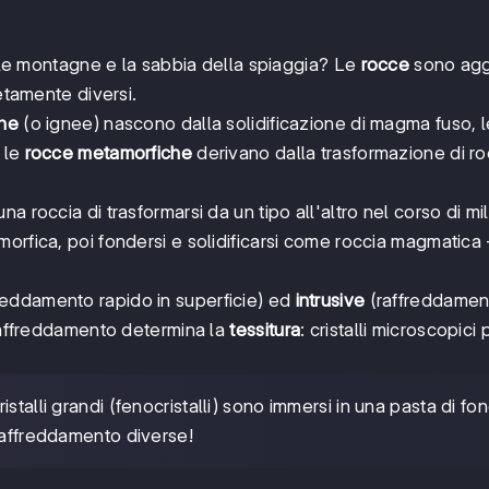
alle montagne e la sabbia della spiaggia? Le
rocce
sono agg
etamente diversi.
he
(o ignee) nascono dalla solidificazione di magma fuso, 
e le
rocce metamorfiche
derivano dalla trasformazione di ro
 roccia di trasformarsi da un tipo all'altro nel corso di mil
orfica, poi fondersi e solidificarsi come roccia magmatica
reddamento rapido in superficie) ed
intrusive
(raffreddamen
 raffreddamento determina la
tessitura
: cristalli microscopici 
ristalli grandi (fenocristalli) sono immersi in una pasta di fo
raffreddamento diverse!