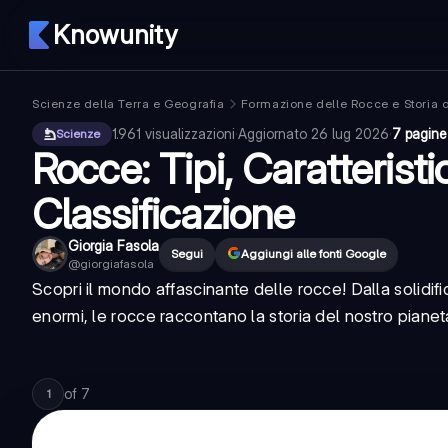
Knowunity
Scienze della Terra e Geografia
Formazione delle Rocce e Storia d
1.961
visualizzazioni
·
Aggiornato
26 lug 2026
·
7 pagine
Scienze
Rocce: Tipi, Caratteristi
Classificazione
Giorgia Fasola
Segui
Aggiungi alle fonti Google
@
giorgiafasola
Scopri il mondo affascinante delle rocce! Dalla solidi
enormi, le rocce raccontano la storia del nostro pianet
of
7
1