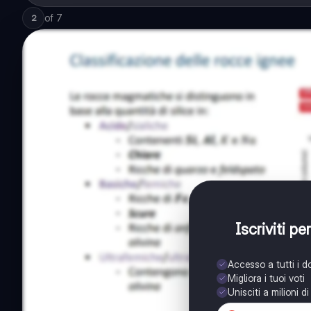
of
7
2
Iscriviti p
Accesso a tutti i 
Migliora i tuoi voti
Unisciti a milioni d