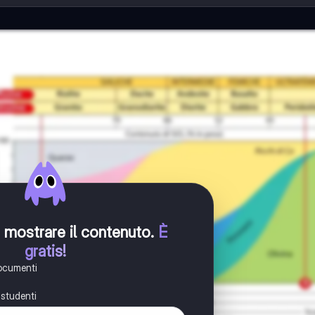
er mostrare il contenuto
.
È
gratis!
documenti
i studenti