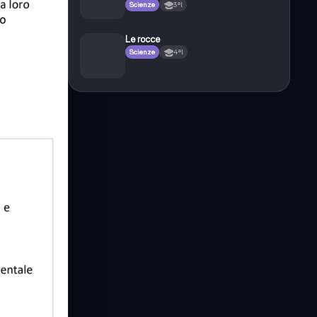
Scienze
3ªl
Le rocce
Scienze
4ªl