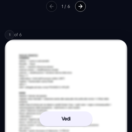
1
/
6
of
6
1
Vedi