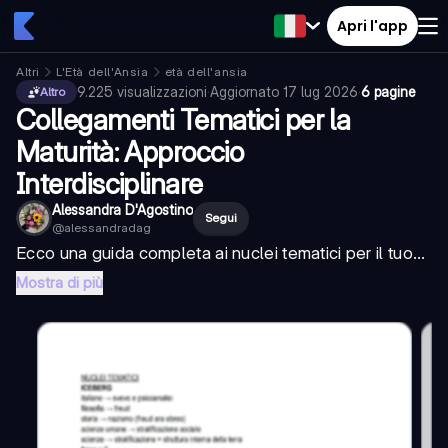
Apri l'app
Altri
L'Età dell'Ansia
età dell'ansia
9.225
visualizzazioni
·
Aggiornato
17 lug 2026
·
6 pagine
Altro
Collegamenti Tematici per la
Maturità: Approccio
Interdisciplinare
Alessandra D'Agostino
Segui
@
alessandradag
Ecco una guida completa ai nuclei tematici per il tuo...
Mostra di più