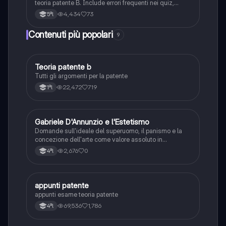
teoria patente B. Include errori frequenti nei quiz,
spiegazioni chiare e schemi riassuntivi.
4,434
73
5ªl
Contenuti più popolari
9
Teoria patente b
Altro
Tutti gli argomenti per la patente
22,472
719
1ªl
G
Gabriele D'Annunzio e l'Estetismo
Italiano
Domande sull'ideale del superuomo, il panismo e la
concezione dell'arte come valore assoluto in
D'Annunzio.
2,676
0
4ªl
appunti patente
Altro
appunti esame teoria patente
69,536
1,786
4ªl