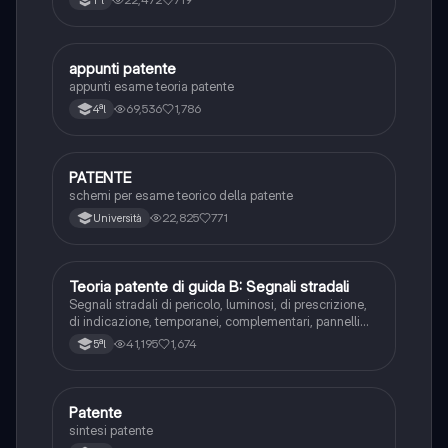
appunti patente
Altro
appunti esame teoria patente
69,536
1,786
4ªl
PATENTE
Altro
schemi per esame teorico della patente
22,825
771
Università
Teoria patente di guida B: Segnali stradali
Ed. civ.
Segnali stradali di pericolo, luminosi, di prescrizione,
di indicazione, temporanei, complementari, pannelli
integrativi, segnaletica orizzontale, segnalazioni
41,195
1,674
5ªl
agenti del traffico, distanza di visibilità per l‘arresto,
minima di sicurezza.
Patente
Altro
sintesi patente