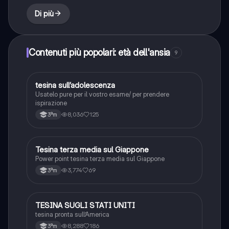
Di più
Contenuti più popolari: età dell'ansia
9
tesina sull’adolescenza
Altro
Usatelo pure per il vostro esame/ per prendere
ispirazione
8,036
125
3ªm
Tesina terza media sul Giappone
Altro
Power point tesina terza media sul Giappone
3,774
69
3ªm
TESINA SUGLI STATI UNITI
Altro
tesina pronta sull’America
8,288
186
3ªm