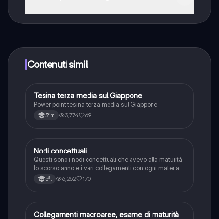
Sì, hai accesso completamente gratuito a tutti i
contenuti nell'app e puoi chattare o seguire i Creatori in
qualsiasi momento. Sbloccherai nuove funzioni
crescendo il tuo numero di follower. Inoltre, offriamo
Knowunity Premium, che consente di studiare senza
Contenuti simili
alcun limite!!
Tesina terza media sul Giappone
Altro
Power point tesina terza media sul Giappone
3,774
69
3ªm
Nodi concettuali
Altro
Questi sono i nodi concettuali che avevo alla maturità
lo scorso anno e i vari collegamenti con ogni materia
6,252
170
5ªl
Collegamenti macroaree, esame di maturità
Altro