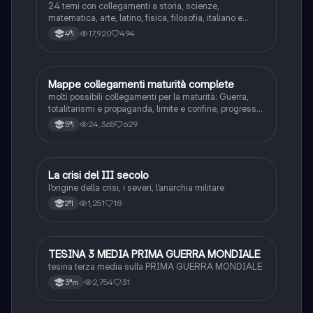
24 temi con collegamenti a storia, scienze,
matematica, arte, latino, fisica, filosofia, italiano e
inglese
17,920
494
4ªl
Mappe collegamenti maturità complete
Altro
molti possibili collegamenti per la maturità: Guerra,
totalitarismi e propaganda, limite e confine, progresso,
donna, memoria, tempo, infinito, natura, relativismo
24,365
629
5ªl
La crisi del III secolo
Altro
l’origine della crisi, i severi, l’anarchia militare
1,251
18
2ªl
TESINA 3 MEDIA PRIMA GUERRA MONDIALE
Altro
tesina terza media sulla PRIMA GUERRA MONDIALE
2,754
31
3ªm