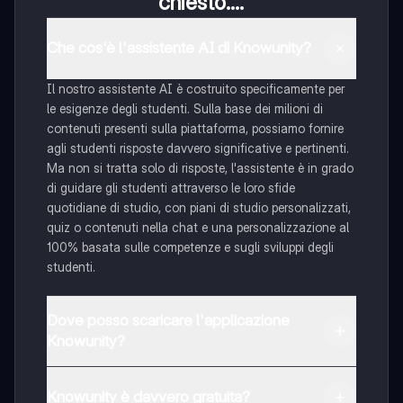
chiesto....
Che cos'è l'assistente AI di Knowunity?
Il nostro assistente AI è costruito specificamente per
le esigenze degli studenti. Sulla base dei milioni di
contenuti presenti sulla piattaforma, possiamo fornire
agli studenti risposte davvero significative e pertinenti.
Ma non si tratta solo di risposte, l'assistente è in grado
di guidare gli studenti attraverso le loro sfide
quotidiane di studio, con piani di studio personalizzati,
quiz o contenuti nella chat e una personalizzazione al
100% basata sulle competenze e sugli sviluppi degli
studenti.
Dove posso scaricare l'applicazione
Knowunity?
È possibile scaricare l'applicazione dal Google Play
Store e dall'Apple App Store.
Knowunity è davvero gratuita?