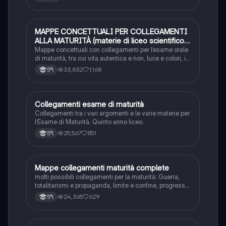
MAPPE CONCETTUALI PER COLLEGAMENTI
Altro
ALLA MATURITÀ (materie di liceo scientifico
ma adattabili)
Mappe concettuali con collegamenti per l’esame orale
di maturità, tra cui vita autentica e non, luce e colori, il
tempo, ambiente e natura, angoscia / solitudine /
33,832
1,168
5ªl
pessimismo, metamorfosi / evoluzione, totalitarismi, il
sogno e i vulcani.
Collegamenti esame di maturità
Altro
Collegamenti tra i vari argomenti e le varie materie per
l’Esame di Maturità. Quinto anno liceo.
25,567
851
5ªl
Mappe collegamenti maturità complete
Altro
molti possibili collegamenti per la maturità: Guerra,
totalitarismi e propaganda, limite e confine, progresso,
donna, memoria, tempo, infinito, natura, relativismo
24,365
629
5ªl