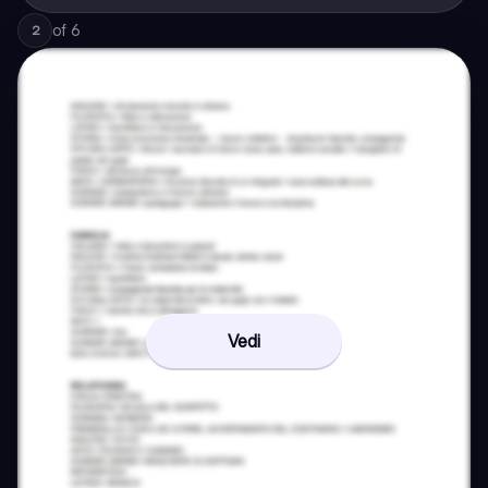
of
6
2
Vedi