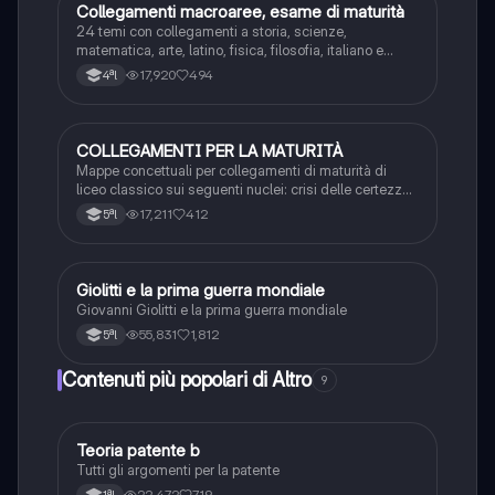
Collegamenti macroaree, esame di maturità
Altro
24 temi con collegamenti a storia, scienze,
matematica, arte, latino, fisica, filosofia, italiano e
inglese
17,920
494
4ªl
COLLEGAMENTI PER LA MATURITÀ
Metodo di Studio
Mappe concettuali per collegamenti di maturità di
liceo classico sui seguenti nuclei: crisi delle certezze,
rapporto intellettuale e potere, incontro tra culture,
17,211
412
5ªl
tempo e memoria, guerra e pace, eros e thanatos,
l’infinito
Giolitti e la prima guerra mondiale
Altro
Giovanni Giolitti e la prima guerra mondiale
55,831
1,812
5ªl
Contenuti più popolari di Altro
9
Teoria patente b
Altro
Tutti gli argomenti per la patente
22,472
719
1ªl