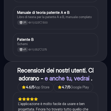
Manuale di teoria patente A e B
Italiano
Libro di teoria per la patente A e B, manuale completo
11,023
300
3ªl
Patente B
Altro
Schemi
11,052
275
4ªl
Recensioni dei nostri utenti. Ci
adorano -
e anche tu, vedrai
.
4.6
/5
App Store
4.7
/5
Google Play
L'applicazione è molto facile da usare e ben
progettata. Finora ho trovato tutto quello che