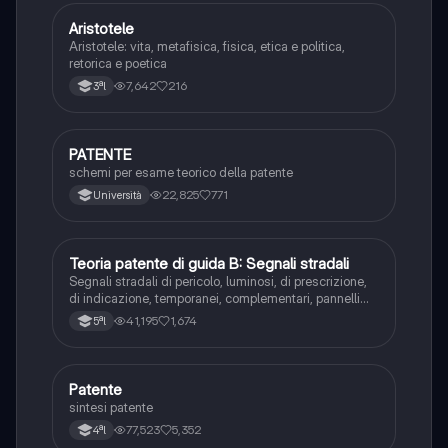
Aristotele
Filosofia
Aristotele: vita, metafisica, fisica, etica e politica,
retorica e poetica
7,642
216
3ªl
PATENTE
Altro
schemi per esame teorico della patente
22,825
771
Università
Teoria patente di guida B: Segnali stradali
Ed. civ.
Segnali stradali di pericolo, luminosi, di prescrizione,
di indicazione, temporanei, complementari, pannelli
integrativi, segnaletica orizzontale, segnalazioni
41,195
1,674
5ªl
agenti del traffico, distanza di visibilità per l‘arresto,
minima di sicurezza.
Patente
Altro
sintesi patente
77,523
5,352
4ªl