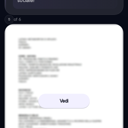
sociale!
of
6
5
Vedi