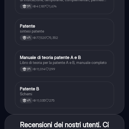
integrativi, segnaletica orizzontale, segnalazioni
41,187
1,674
5ªl
agenti del traffico, distanza di visibilità per l‘arresto,
minima di sicurezza.
Patente
Altro
sintesi patente
77,520
5,352
4ªl
Manuale di teoria patente A e B
Italiano
Libro di teoria per la patente A e B, manuale completo
11,014
299
3ªl
Patente B
Altro
Schemi
11,035
275
4ªl
Recensioni dei nostri utenti. Ci