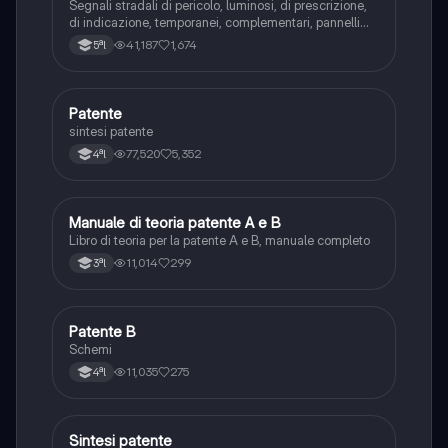
Segnali stradali di pericolo, luminosi, di prescrizione,
di indicazione, temporanei, complementari, pannelli
integrativi, segnaletica orizzontale, segnalazioni
41,187
1,674
5ªl
agenti del traffico, distanza di visibilità per l‘arresto,
minima di sicurezza.
Patente
Altro
sintesi patente
77,520
5,352
4ªl
Manuale di teoria patente A e B
Italiano
Libro di teoria per la patente A e B, manuale completo
11,014
299
3ªl
Patente B
Altro
Schemi
11,035
275
4ªl
Sintesi patente
Altro