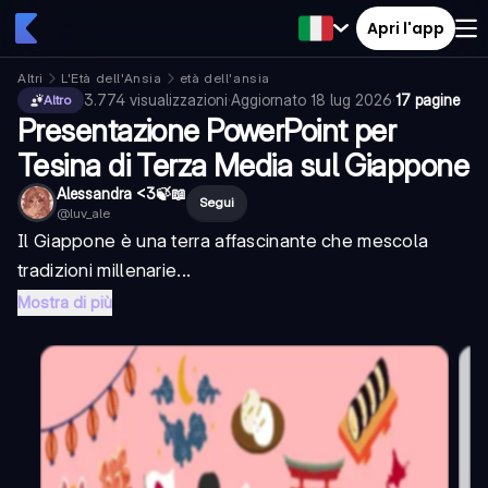
Apri l'app
Altri
L'Età dell'Ansia
età dell'ansia
3.774
visualizzazioni
·
Aggiornato
18 lug 2026
·
17 pagine
Altro
Presentazione PowerPoint per
Tesina di Terza Media sul Giappone
Alessandra <3🍃📖
Segui
@
luv_ale
Il Giappone è una terra affascinante che mescola
tradizioni millenarie...
Mostra di più