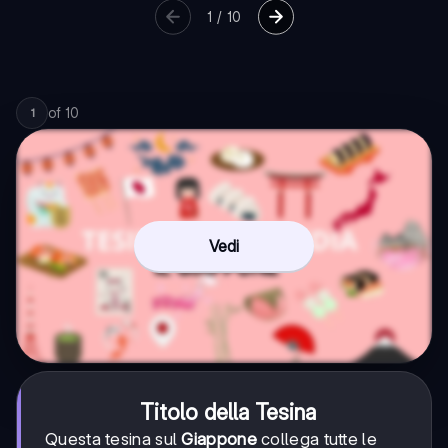
1
/
10
of
10
1
Vedi
Titolo della Tesina
Questa tesina sul
Giappone
collega tutte le