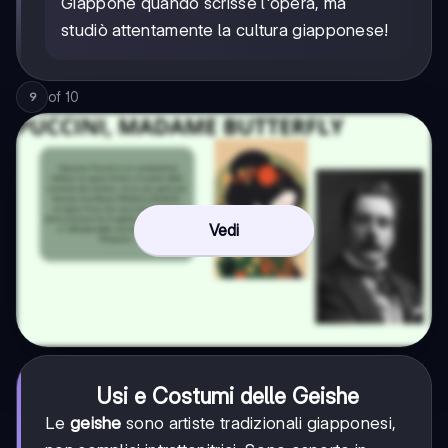
Giappone quando scrisse l'opera, ma
studiò attentamente la cultura giapponese!
of
10
9
Vedi
Usi e Costumi delle Geishe
Le
geishe
sono artiste tradizionali giapponesi,