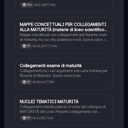
8,288
186
3ªm
MAPPE CONCETTUALI PER COLLEGAMENTI
Altro
ALLA MATURITÀ (materie di liceo scientifico
ma adattabili)
Mappe concettuali con collegamenti per l’esame orale
di maturità, tra cui vita autentica e non, luce e colori, il
tempo, ambiente e natura, angoscia / solitudine /
33,831
1,168
5ªl
pessimismo, metamorfosi / evoluzione, totalitarismi, il
sogno e i vulcani.
Collegamenti esame di maturità
Altro
Collegamenti tra i vari argomenti e le varie materie per
l’Esame di Maturità. Quinto anno liceo.
25,567
851
5ªl
NUCLEI TEMATICI MATURITÀ
Altro
Collegamenti interdisciplinari in vista del colloquio di
MATURITÀ dei Licei. Presenti collegamenti con
scienze umane.
9,225
160
5ªl