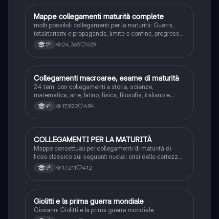
Mappe collegamenti maturità complete
Altro
molti possibili collegamenti per la maturità: Guerra,
totalitarismi e propaganda, limite e confine, progresso,
donna, memoria, tempo, infinito, natura, relativismo
24,365
629
5ªl
Collegamenti macroaree, esame di maturità
Altro
24 temi con collegamenti a storia, scienze,
matematica, arte, latino, fisica, filosofia, italiano e
inglese
17,920
494
4ªl
COLLEGAMENTI PER LA MATURITÀ
Metodo di Studio
Mappe concettuali per collegamenti di maturità di
liceo classico sui seguenti nuclei: crisi delle certezze,
rapporto intellettuale e potere, incontro tra culture,
17,211
412
5ªl
tempo e memoria, guerra e pace, eros e thanatos,
l’infinito
Giolitti e la prima guerra mondiale
Altro
Giovanni Giolitti e la prima guerra mondiale