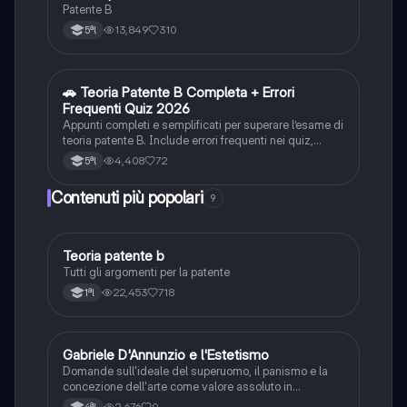
Patente B
13,849
310
5ªl
🚗 Teoria Patente B Completa + Errori
Altro
Frequenti Quiz 2026
Appunti completi e semplificati per superare l’esame di
teoria patente B. Include errori frequenti nei quiz,
spiegazioni chiare e schemi riassuntivi.
4,408
72
5ªl
Contenuti più popolari
9
Teoria patente b
Altro
Tutti gli argomenti per la patente
22,453
718
1ªl
G
Gabriele D'Annunzio e l'Estetismo
Italiano
Domande sull'ideale del superuomo, il panismo e la
concezione dell'arte come valore assoluto in
D'Annunzio.
2,676
0
4ªl