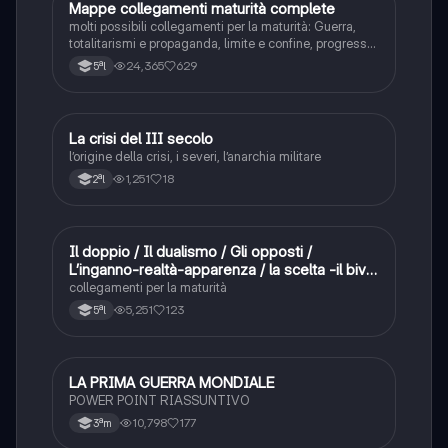
Mappe collegamenti maturità complete
Altro
molti possibili collegamenti per la maturità: Guerra,
totalitarismi e propaganda, limite e confine, progresso,
donna, memoria, tempo, infinito, natura, relativismo
24,365
629
5ªl
La crisi del III secolo
Altro
l’origine della crisi, i severi, l’anarchia militare
1,251
18
2ªl
Il doppio / Il dualismo / Gli opposti /
Altro
L’inganno-realtà-apparenza / la scelta -il bivio
/ simmetria e assimetria
collegamenti per la maturità
5,251
123
5ªl
LA PRIMA GUERRA MONDIALE
Altro
POWER POINT RIASSUNTIVO
10,798
177
3ªm