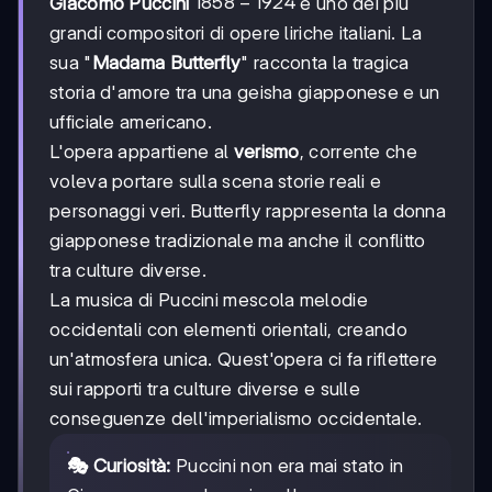
1858-
1858
−
1924
Giacomo Puccini
è uno dei più
1924
grandi compositori di opere liriche italiani. La
sua "
Madama Butterfly
" racconta la tragica
storia d'amore tra una geisha giapponese e un
ufficiale americano.
L'opera appartiene al
verismo
, corrente che
voleva portare sulla scena storie reali e
personaggi veri. Butterfly rappresenta la donna
giapponese tradizionale ma anche il conflitto
tra culture diverse.
La musica di Puccini mescola melodie
occidentali con elementi orientali, creando
un'atmosfera unica. Quest'opera ci fa riflettere
sui rapporti tra culture diverse e sulle
conseguenze dell'imperialismo occidentale.
🎭 Curiosità:
Puccini non era mai stato in