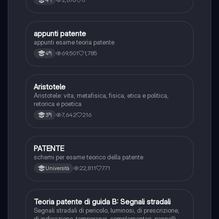
appunti patente
Altro
appunti esame teoria patente
69,501
1,785
4ªl
Aristotele
Filosofia
Aristotele: vita, metafisica, fisica, etica e politica,
retorica e poetica
7,642
216
3ªl
PATENTE
Altro
schemi per esame teorico della patente
22,811
771
Università
Teoria patente di guida B: Segnali stradali
Ed. civ.
Segnali stradali di pericolo, luminosi, di prescrizione,
di indicazione, temporanei, complementari, pannelli