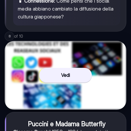
📱 Connessione:
Come pensi che i social
media abbiano cambiato la diffusione della
cultura giapponese?
of
10
8
Vedi
Puccini e Madama Butterfly