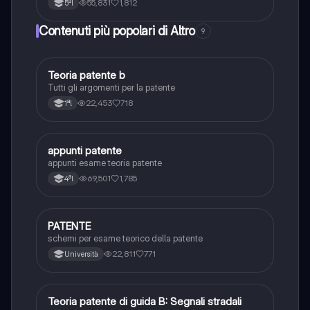
55,831
1,812
5ªl
Contenuti più popolari di Altro
9
Teoria patente b
Altro
Tutti gli argomenti per la patente
22,453
718
1ªl
appunti patente
Altro
appunti esame teoria patente
69,501
1,785
4ªl
PATENTE
Altro
schemi per esame teorico della patente
22,811
771
Università
Teoria patente di guida B: Segnali stradali
Ed. civ.