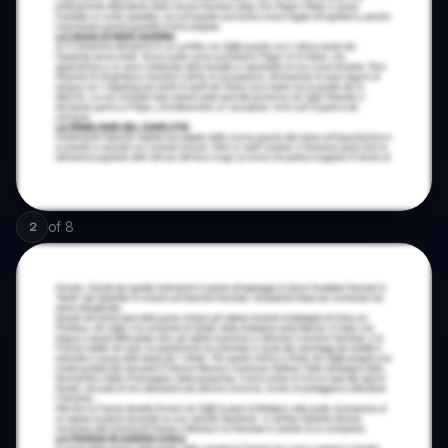
of
8
2