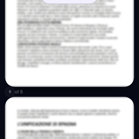
of
8
5