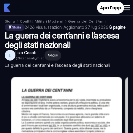
Apri l'app
Storia
Conflitti Militari Moderni
Guerra dei Cent'Anni
2426
visualizzazioni
·
Aggiornato
27 lug 2026
·
8 pagine
Storia
La guerra dei cent’anni e l’ascesa
degli stati nazionali
Liza Casati
L
Segui
@
lizacasati_misc
La guerra dei cent’anni e l’ascesa degli stati nazionali