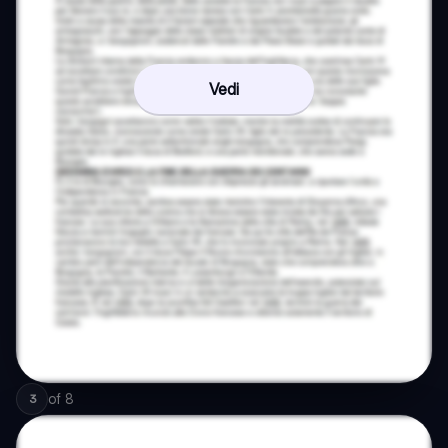
Vedi
of
8
3