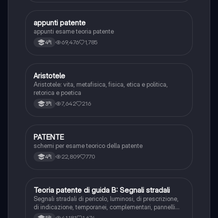
appunti patente
Altro
appunti esame teoria patente
69,476
1,785
4ªl
Aristotele
Filosofia
Aristotele: vita, metafisica, fisica, etica e politica,
retorica e poetica
7,642
216
3ªl
PATENTE
Altro
schemi per esame teorico della patente
22,809
770
4ªl
Teoria patente di guida B: Segnali stradali
Ed. civ.
Segnali stradali di pericolo, luminosi, di prescrizione,
di indicazione, temporanei, complementari, pannelli
integrativi, segnaletica orizzontale, segnalazioni
41,181
1,674