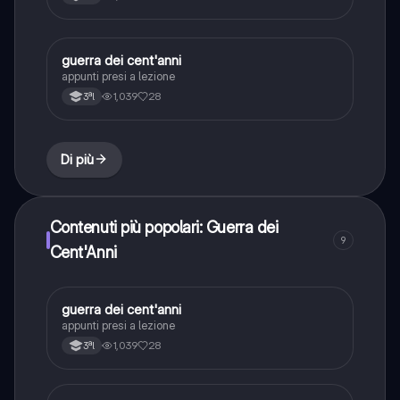
guerra dei cent'anni
Storia
appunti presi a lezione
1,039
28
3ªl
Di più
Contenuti più popolari: Guerra dei
9
Cent'Anni
guerra dei cent'anni
Storia
appunti presi a lezione
1,039
28
3ªl