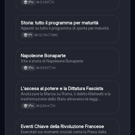
3,130
0
3ªm
Storia: tutto il programma per maturità
Storia
Appunti su tutto il programma di quinta per maturità
12,174
380
5ªl
N
Napoleone Bonaparte
Storia
Vita e storia di Napoleone Bonaparte
3,921
16
3ªm
L
L'ascesa al potere e la Dittatura Fascista
Storia
Analizzare la Marcia su Roma, il delitto Matteotti e la
trasformazione dello Stato attraverso le leggi
fascistissime.
2,544
0
3ªm
E
Eventi Chiave della Rivoluzione Francese
Storia
Esercitati sui momenti cruciali come la Presa della