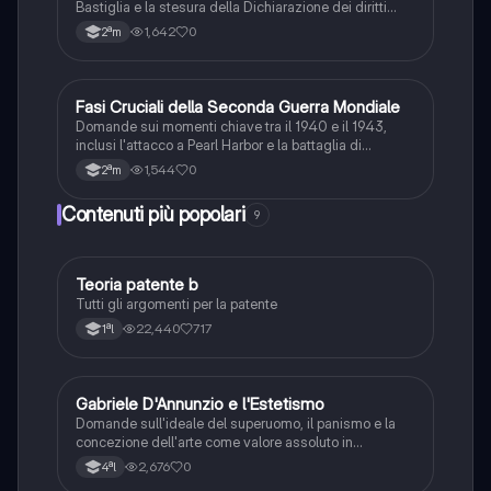
Bastiglia e la stesura della Dichiarazione dei diritti
dell'uomo e del cittadino.
1,642
0
2ªm
F
Fasi Cruciali della Seconda Guerra Mondiale
Storia
Domande sui momenti chiave tra il 1940 e il 1943,
inclusi l'attacco a Pearl Harbor e la battaglia di
Stalingrado.
1,544
0
2ªm
Contenuti più popolari
9
Teoria patente b
Altro
Tutti gli argomenti per la patente
22,440
717
1ªl
G
Gabriele D'Annunzio e l'Estetismo
Italiano
Domande sull'ideale del superuomo, il panismo e la
concezione dell'arte come valore assoluto in
D'Annunzio.
2,676
0
4ªl