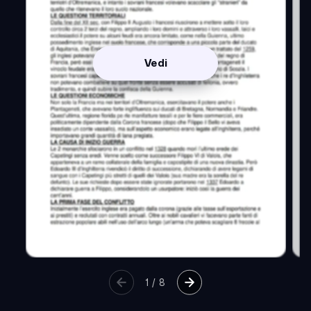
Vedi
1
/
8