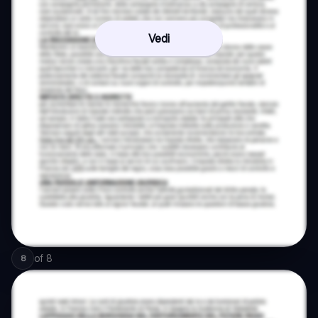
Vedi
of
8
8