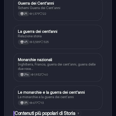
Guerra dei Cent'anni
Storia
Schemi Guerra dei Cent'anni
1,379
22
2ªl
La guerra dei cent’anni
Storia
Relazione storia
3,589
325
4ªl
Monarchie nazionali
Storia
Inghilterra, Francia, guerra dei cent'anni, guerra delle
due rose...
1,932
40
2ªm
Le monarchie e la guerra dei cent'anni
Storia
Le monarchie e la guerra dei cent'anni
677
13
3ªl
Contenuti più popolari di Storia
9