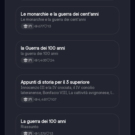
Le monarchie e la guerra dei cent'anni
Storia
Le monarchie e la guerra dei cent'anni
677
13
3ªl
la Guerra dei 100 anni
Storia
la guerra dei 100 anni
1,405
24
3ªl
Appunti di storia per il 3 superiore
Storia
Innocenzo III e la IV crociata, il IV concilio
lateranense, Bonifacio VIII, La cattività avignonese, lo
scisma d'occidente, la caduta di Costantinopoli, la
4,481
107
3ªl
guerra dei 100 anni, la peste del '300
La guerra dei 100 anni
Storia
Riassunto
1,376
13
3ªl