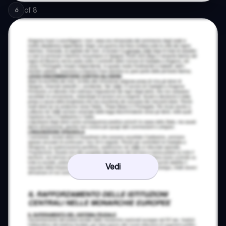
of
8
6
Vedi