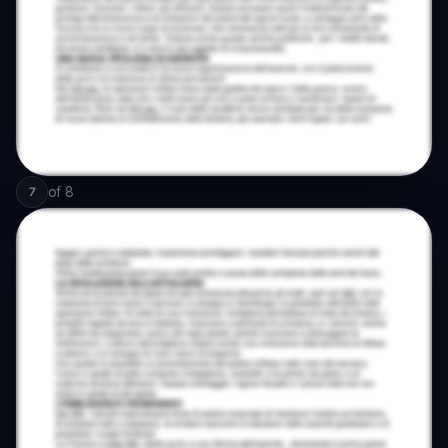
of
8
7