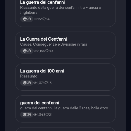
La guerra dei cent’anni
Storia
Riassunto della guerra dei cent’anni tra Francia e
Inghilterra
955
14
3ªl
La Guerra dei Cent'anni
Storia
Cause, Conseguenze e Divisione in fasi
2,154
80
3ªl
La guerra dei 100 anni
Storia
Riassunto
1,376
13
3ªl
guerra dei cent’anni
Storia
guerra dei cent’anni, la guerra delle 2 rose, bolla d’oro
1,343
21
3ªl