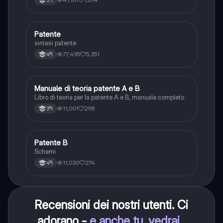
5ªl
agenti del traffico, distanza di visibilità per l‘arresto,
minima di sicurezza.
Patente
Altro
sintesi patente
77,495
5,351
4ªl
Manuale di teoria patente A e B
Italiano
Libro di teoria per la patente A e B, manuale completo
11,001
298
3ªl
Patente B
Altro
Schemi
11,030
274
4ªl
Recensioni dei nostri utenti. Ci
adorano -
e anche tu, vedrai
.