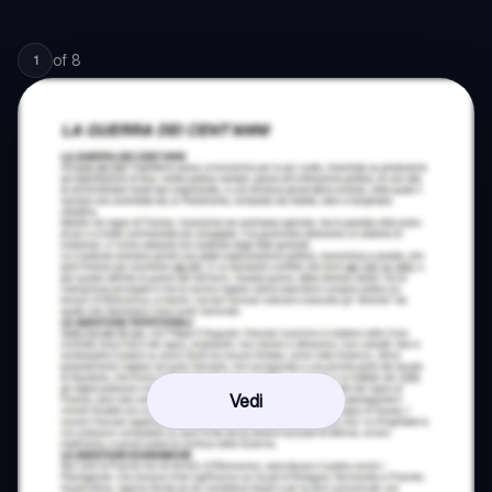
of
8
1
Vedi