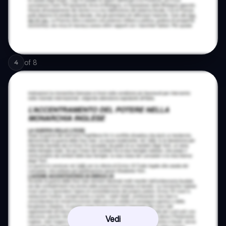
of
8
4
Vedi