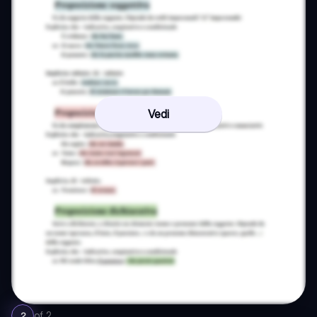
Vedi
of
2
2