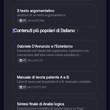
Il testo argomentativo
Italiano
struttura di un testo argomentativo
3,913
58
3ªl
Contenuti più popolari di Italiano
9
G
Gabriele D'Annunzio e l'Estetismo
Italiano
Domande sull'ideale del superuomo, il panismo e la
concezione dell'arte come valore assoluto in
D'Annunzio.
2,676
0
4ªl
Manuale di teoria patente A e B
Italiano
Libro di teoria per la patente A e B, manuale completo
11,037
301
3ªl
S
Sintesi finale di Analisi logica
Italiano
Esercitazione completa di analisi logica su frasi