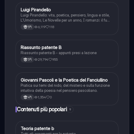
Luigi Pirandello
Italiano
Luigi Pirandello: vita, poetica, pensiero, lingua e stile,
L'Umorismo, Le Novelle per un anno, I romanzi: il fu
Mattia Pascal, Quaderni di Serafino Gubbio operatore;
6,119
118
5ªl
Uno, nessuno e centomila; il teatro: Sei personaggi in
cerca d'autore; Enrico IV.
Riassunto patente B
Italiano
Riassunto patente B - appunti presi a lezione
29,794
955
5ªl
G
Giovanni Pascoli e la Poetica del Fanciullino
Italiano
Pratica sui temi del nido, del mistero e sulla funzione
intuitiva della poesia nel pensiero pascoliano.
1,354
0
4ªl
Contenuti più popolari
9
Teoria patente b
Altro
Tutti gli argomenti per la patente