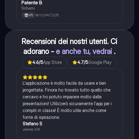
Patente B
Altro
Schemi
11,074
275
4ªl
Recensioni dei nostri utenti. Ci
adorano -
e anche tu, vedrai
.
4.6
/5
App Store
4.7
/5
Google Play
L'applicazione è molto facile da usare e ben
progettata. Finora ho trovato tutto quello che
cercavo e ho potuto imparare molto dalle
presentazioni! Utilizzerò sicuramente l'app per i
compiti in classe! È molto utile anche come
fonte di ispirazione.
Stefano S
utente iOS