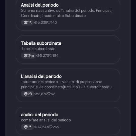
Analisi del periodo
Italiano
Schema riassuntivo sull’analisi del periodo: Principali,
Coordinate, Incidentali e Subordinate
6,338
140
1ªl
Tabella subordinate
Italiano
Tabella subordinate
5,273
184
3ªm
L'analisi del periodo
Italiano
-struttura del periodo -i vari tipi di proposizione
principale -la coordinata(tutti i tipi) -la subordinata(tutti
i tipi) -le subordinate completive -le subordinate
2,870
46
2ªl
relative -le subordinate circostanziali -proposizione
finale -proposizione causale
analisi del periodo
Italiano
come fare analisi del periodo
14,546
235
1ªl