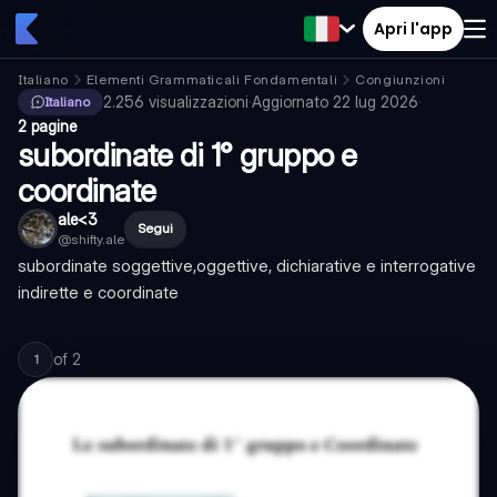
Apri l'app
Italiano
Elementi Grammaticali Fondamentali
Congiunzioni
2.256
visualizzazioni
·
Aggiornato
22 lug 2026
·
Italiano
2 pagine
subordinate di 1° gruppo e
coordinate
ale<3
Segui
@
shifty.ale
subordinate soggettive,oggettive, dichiarative e interrogative
indirette e coordinate
of
2
1