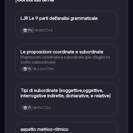
alcun limite!!
LJR Le 9 parti dell’analisi grammaticale
Italiano
⠀⠀⠀⠀⠀⠀⠀⠀⠀⠀
352
42
1ªm
Le proposizioni coordinate e subordinate
Italiano
Proposizioni coordinate e subordinate (per sbaglio ho
scritto suboordinate)
2,246
56
1ªl
Tipi di subordinate (soggettive,oggettive,
Italiano
interrogative indirette, dichiarative, e relative)
.
914
24
1ªl
aspetto metrico-ritmico
Italiano