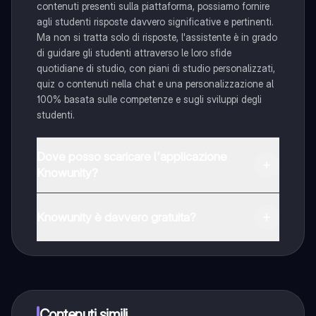
contenuti presenti sulla piattaforma, possiamo fornire
agli studenti risposte davvero significative e pertinenti.
Ma non si tratta solo di risposte, l'assistente è in grado
di guidare gli studenti attraverso le loro sfide
quotidiane di studio, con piani di studio personalizzati,
quiz o contenuti nella chat e una personalizzazione al
100% basata sulle competenze e sugli sviluppi degli
studenti.
Dove posso scaricare l'applicazione
Knowunity?
È possibile scaricare l'applicazione dal Google Play
Store e dall'Apple App Store.
Knowunity è davvero gratuita?
Sì, hai accesso completamente gratuito a tutti i
contenuti nell'app e puoi chattare o seguire i Creatori in
qualsiasi momento. Sbloccherai nuove funzioni
crescendo il tuo numero di follower. Inoltre, offriamo
Knowunity Premium, che consente di studiare senza
Contenuti simili