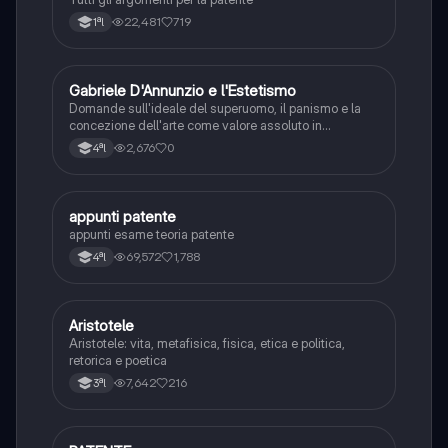
22,481
719
1ªl
G
Gabriele D'Annunzio e l'Estetismo
Italiano
Domande sull'ideale del superuomo, il panismo e la
concezione dell'arte come valore assoluto in
D'Annunzio.
2,676
0
4ªl
appunti patente
Altro
appunti esame teoria patente
69,572
1,788
4ªl
Aristotele
Filosofia
Aristotele: vita, metafisica, fisica, etica e politica,
retorica e poetica
7,642
216
3ªl