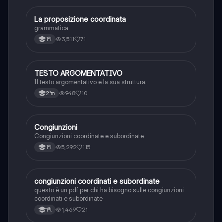
La proposizione coordinata
Italiano
grammatica
3,511
71
1ªl
TESTO ARGOMENTATIVO
Italiano
Il testo argomentativo e la sua struttura.
948
10
2ªm
Congiunzioni
Italiano
Congiunzioni coordinate e subordinate
5,292
115
1ªl
congiunzioni coordinati e subordinate
Italiano
questo è un pdf per chi ha bisogno sulle congiunzioni
coordinati e subordinate
1,469
21
1ªl