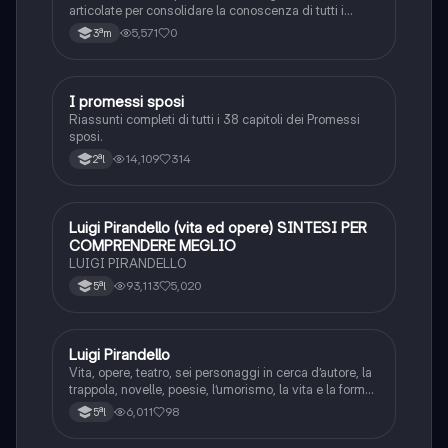
articolate per consolidare la conoscenza di tutti i
complementi.
5,571
0
3ªm
I promessi sposi
Italiano
Riassunti completi di tutti i 38 capitoli dei Promessi
sposi.
14,109
314
2ªl
Luigi Pirandello (vita ed opere) SINTESI PER
Italiano
COMPRENDERE MEGLIO
LUIGI PIRANDELLO
93,113
5,020
5ªl
Luigi Pirandello
Italiano
Vita, opere, teatro, sei personaggi in cerca d’autore, la
trappola, novelle, poesie, l’umorismo, la vita e la forma,
frantumazione dell’Io, la civiltà moderna e
6,011
98
5ªl
l’alienazione, il treno ha fischiato, canta l’epistola, i
romanzi, io e il mio naso