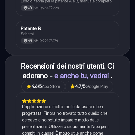
Libro di teoria per la patente A e B, manuale completo
10,984
298
3ªl
Patente B
Altro
Schemi
10,994
274
4ªl
Recensioni dei nostri utenti. Ci
adorano -
e anche tu, vedrai
.
4.6
/5
App Store
4.7
/5
Google Play
L'applicazione è molto facile da usare e ben
progettata. Finora ho trovato tutto quello che
cercavo e ho potuto imparare molto dalle
presentazioni! Utilizzerò sicuramente l'app per i
compiti in classe! È molto utile anche come