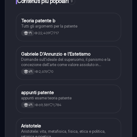
Contenuti più popolari
9
Teoria patente b
Altro
Tutti gli argomenti per la patente
22,409
717
1ªl
G
Gabriele D'Annunzio e l'Estetismo
Italiano
Domande sull'ideale del superuomo, il panismo e la
concezione dell'arte come valore assoluto in
D'Annunzio.
2,676
0
4ªl
appunti patente
Altro
appunti esame teoria patente
69,381
1,784
4ªl
Aristotele
Filosofia
Aristotele: vita, metafisica, fisica, etica e politica,
retorica e poetica