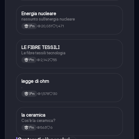
Energia nucleare
Scienze
riassunto sull’energia nucleare
20,031
1,471
3ªm
LE FIBRE TESSILI
Tecnologia
Le fibre tessili tecnologia
2,142
55
1ªm
legge di ohm
Tecnologia
.
1,578
30
3ªm
L
la ceramica
Tecnologia
Cos'è la ceramica?
563
6
1ªm