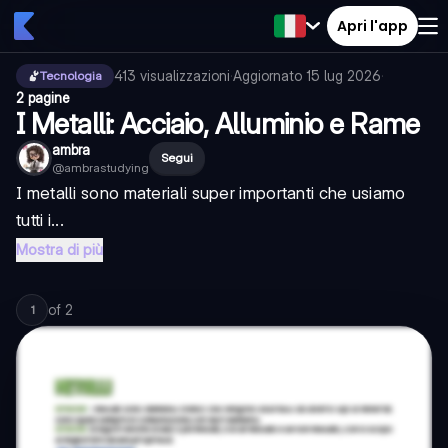
Apri l'app
413
visualizzazioni
·
Aggiornato
15 lug 2026
·
Tecnologia
2 pagine
I Metalli: Acciaio, Alluminio e Rame
ambra
Segui
@
ambrastudying
I metalli sono materiali super importanti che usiamo
tutti i...
Mostra di più
of
2
1