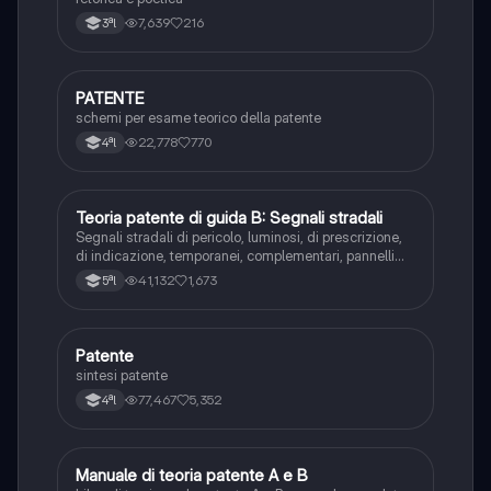
7,639
216
3ªl
PATENTE
Altro
schemi per esame teorico della patente
22,778
770
4ªl
Teoria patente di guida B: Segnali stradali
Ed. civ.
Segnali stradali di pericolo, luminosi, di prescrizione,
di indicazione, temporanei, complementari, pannelli
integrativi, segnaletica orizzontale, segnalazioni
41,132
1,673
5ªl
agenti del traffico, distanza di visibilità per l‘arresto,
minima di sicurezza.
Patente
Altro
sintesi patente
77,467
5,352
4ªl
Manuale di teoria patente A e B
Italiano