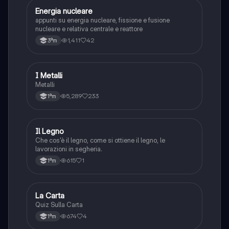
Energia nucleare
Tecnologia
appunti su energia nucleare, fissione e fusione
nucleare e relativa centrale e reattore
1,411
42
3ªm
I Metalli
Tecnologia
Metalli
5,289
233
1ªm
I
Il Legno
Tecnologia
Che cos'è il legno, come si ottiene il legno, le
lavorazioni in segheria.
615
1
1ªm
L
La Carta
Tecnologia
Quiz Sulla Carta
674
4
1ªm