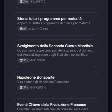
mondiale.
2,298
0
2ªm
Storia: tutto il programma per maturità
Storia
Appunti su tutto il programma di quinta per maturità
12,174
380
5ªl
S
Svolgimento della Seconda Guerra Mondiale
Storia
Quesiti sulle tappe principali della guerra, dal dominio
dell'Asse all'ingresso degli Stati Uniti nel conflitto.
3,130
0
3ªm
N
Napoleone Bonaparte
Storia
Vita e storia di Napoleone Bonaparte
3,921
16
3ªm
E
Eventi Chiave della Rivoluzione Francese
Storia
Esercitati sui momenti cruciali come la Presa della