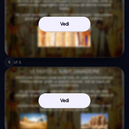
Vedi
of
6
5
Vedi