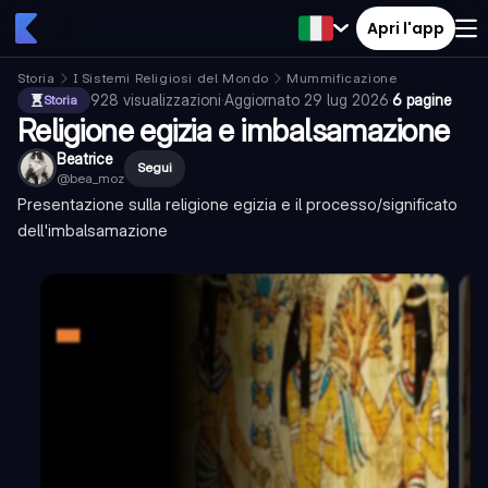
Apri l'app
Storia
I Sistemi Religiosi del Mondo
Mummificazione
928
visualizzazioni
·
Aggiornato
29 lug 2026
·
6 pagine
Storia
Religione egizia e imbalsamazione
Beatrice
Segui
@
bea_moz
Presentazione sulla religione egizia e il processo/significato
dell'imbalsamazione