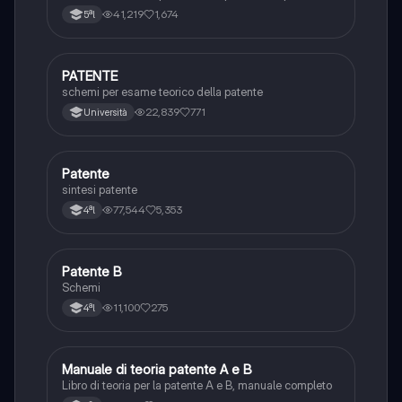
integrativi, segnaletica orizzontale, segnalazioni
41,219
1,674
5ªl
agenti del traffico, distanza di visibilità per l‘arresto,
minima di sicurezza.
PATENTE
Altro
schemi per esame teorico della patente
22,839
771
Università
Patente
Altro
sintesi patente
77,544
5,353
4ªl
Patente B
Altro
Schemi
11,100
275
4ªl
Manuale di teoria patente A e B
Italiano
Libro di teoria per la patente A e B, manuale completo