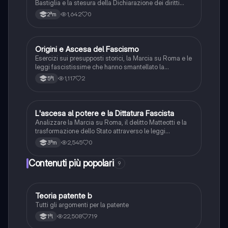
Bastiglia e la stesura della Dichiarazione dei diritti
dell'uomo e del cittadino.
1,642
0
2ªm
O
Origini e Ascesa del Fascismo
Storia
Esercizi sui presupposti storici, la Marcia su Roma e le
leggi fascistissime che hanno smantellato la
democrazia liberale in Italia.
1,117
2
5ªl
L
L'ascesa al potere e la Dittatura Fascista
Storia
Analizzare la Marcia su Roma, il delitto Matteotti e la
trasformazione dello Stato attraverso le leggi
fascistissime.
2,545
0
3ªm
Contenuti più popolari
9
Teoria patente b
Altro
Tutti gli argomenti per la patente
22,508
719
1ªl