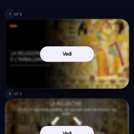
of
6
1
Vedi
of
6
2
Vedi