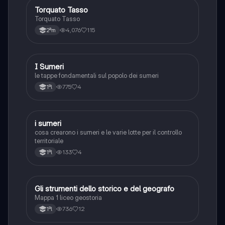
Torquato Tasso
Storia
Torquato Tasso
4,076
115
2ªm
I Sumeri
Storia
le tappe fondamentali sul popolo dei sumeri
775
4
1ªl
i sumeri
Storia
cosa crearono i sumeri e le varie lotte per il controllo
territoriale
133
4
1ªl
Gli strumenti dello storico e del geografo
Storia
Mappa 1 liceo geostoria
736
12
1ªl