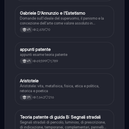
G
Gabriele D'Annunzio e l'Estetismo
Italiano
Domande sull'ideale del superuomo, il panismo e la
concezione dell'arte come valore assoluto in
D'Annunzio.
2,676
0
4ªl
appunti patente
Altro
appunti esame teoria patente
69,599
1,789
4ªl
Aristotele
Filosofia
Aristotele: vita, metafisica, fisica, etica e politica,
retorica e poetica
7,642
216
3ªl
Teoria patente di guida B: Segnali stradali
Ed. civ.
Segnali stradali di pericolo, luminosi, di prescrizione,
di indicazione, temporanei, complementari, pannelli