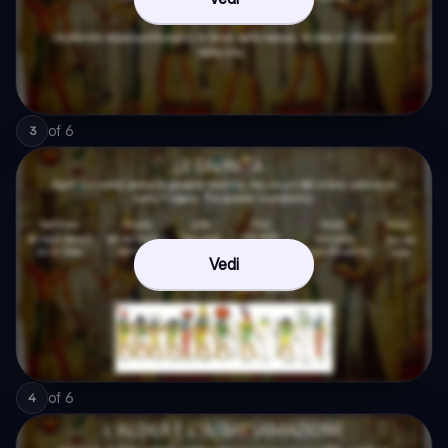
of
6
3
Vedi
of
6
4