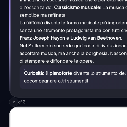
è l'essenza del
Classicismo musicale
! La musica 
semplice ma raffinata.
La
sinfonia
diventa la forma musicale più important
senza uno strumento protagonista ma con tutti ch
Franz Joseph Haydn
e
Ludwig van Beethoven
.
Nel Settecento succede qualcosa di rivoluzionario:
ascoltare musica, ma anche la borghesia. Nasco
di stampare e diffondere le opere.
Curiosità:
Il
pianoforte
diventa lo strumento del
accompagnare altri strumenti!
of
3
2