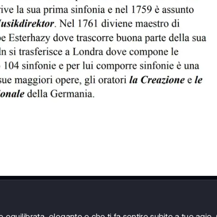
equilibrata, elegante e che ti fa sentire subito a tuo agio