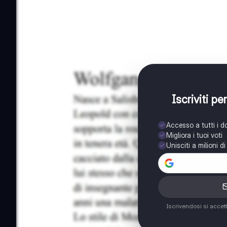
Iscriviti p
Accesso a tutti i 
Migliora i tuoi voti
Unisciti a milioni d
Iscrivendosi si accet