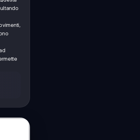
sultando
ovimenti,
sono
 ad
permette