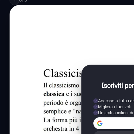
of
3
1
Iscriviti p
Accesso a tutti i 
Migliora i tuoi voti
Unisciti a milioni d