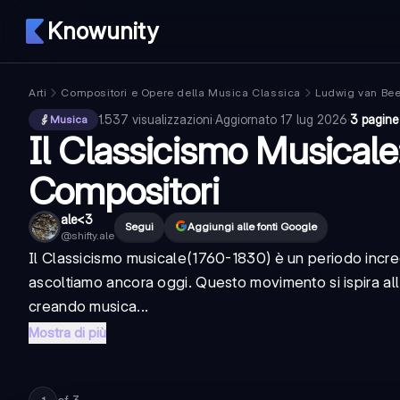
Knowunity
Arti
Compositori e Opere della Musica Classica
Ludwig van Beet
1.537
visualizzazioni
·
Aggiornato
17 lug 2026
·
3 pagine
Musica
Il Classicismo Musicale:
Compositori
ale<3
Segui
Aggiungi alle fonti Google
@
shifty.ale
Il
Classicismo musicale
(1760-1830) è un periodo incred
ascoltiamo ancora oggi. Questo movimento si ispira all'a
creando musica...
Mostra di più