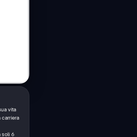
sua vita
 carriera
 soli 6