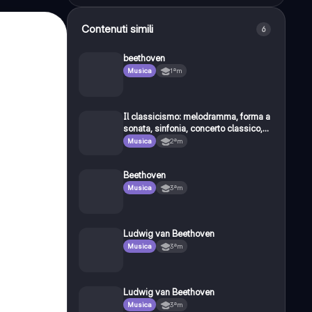
Contenuti simili
6
beethoven
Musica
1ªm
Il classicismo: melodramma, forma a
sonata, sinfonia, concerto classico,
quartetti d’archi, vita e opere di
Musica
2ªm
Haydn, Mozart, Beethoven
Beethoven
Musica
3ªm
Ludwig van Beethoven
Musica
3ªm
Ludwig van Beethoven
Musica
3ªm