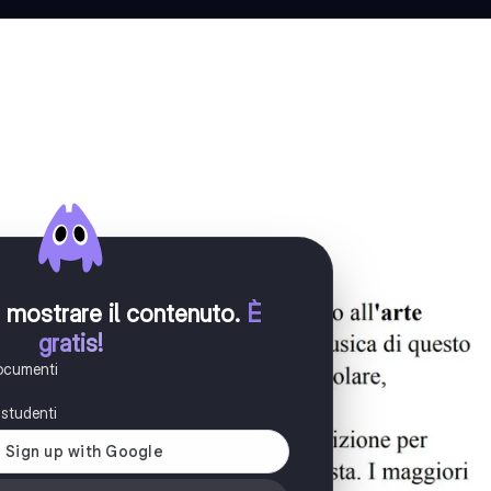
er mostrare il contenuto
.
È
gratis!
documenti
i studenti