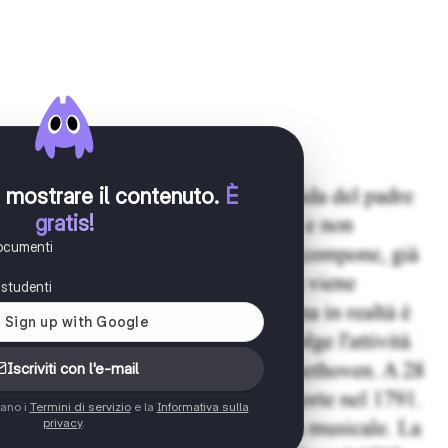
er mostrare il contenuto
.
È
gratis!
documenti
i studenti
Iscriviti con l'e-mail
tano i
Termini di servizio
e la
Informativa sulla
privacy
.