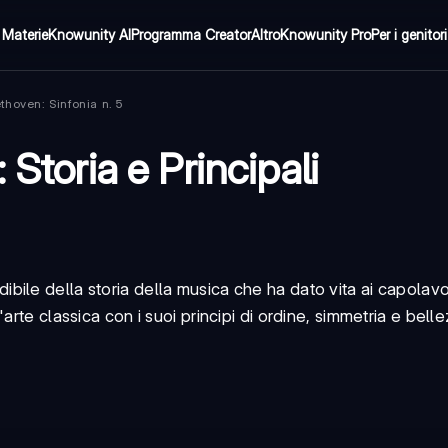
Materie
Knowunity AI
Programma Creator
Altro
Knowunity Pro
Per i genitori
hoven: Sinfonia n. 5
 Storia e Principali
ibile della storia della musica che ha dato vita ai capolavo
rte classica con i suoi principi di ordine, simmetria e belle