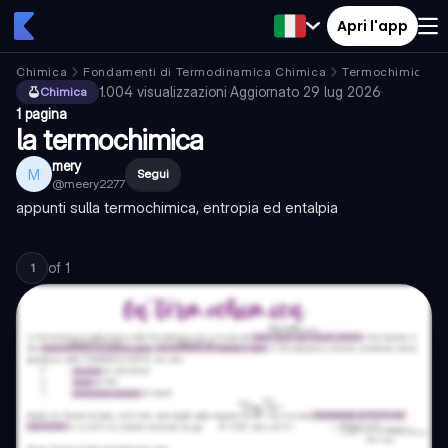
Apri l'app
Chimica
Fondamenti di Termodinamica Chimica
Termochimica
1.004
visualizzazioni
·
Aggiornato
29 lug 2026
·
Chimica
1 pagina
la termochimica
mery
M
Segui
@
meery2277
appunti sulla termochimica, entropia ed entalpia
of
1
1