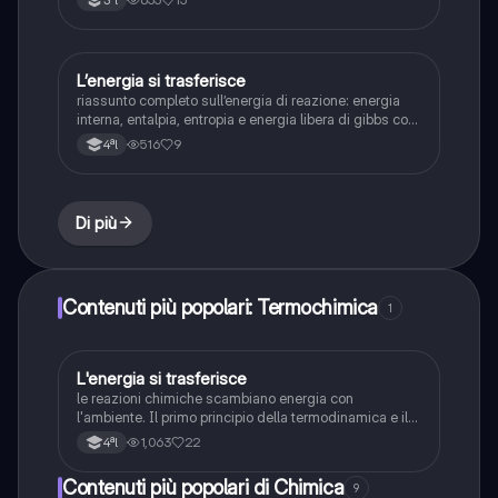
L’energia si trasferisce
Scienze
riassunto completo sull’energia di reazione: energia
interna, entalpia, entropia e energia libera di gibbs con
formule
516
9
4ªl
Di più
Contenuti più popolari: Termochimica
1
L'energia si trasferisce
Chimica
le reazioni chimiche scambiano energia con
l'ambiente. Il primo principio della termodinamica e il
concetto di entalpia e entropia.
1,063
22
4ªl
Contenuti più popolari di Chimica
9