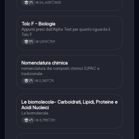
24,605
805
3ªl
Tolc F - Biologia
Chimica
Appunti presi dall'Alpha Test per quanto riguarda il
Tolc F
1,876
59
5ªl
N
Nomenclatura chimica
Chimica
nomenclatura dei composti chimici IUPAC e
tradizionale
2,387
5
2ªl
Le biomolecole- Carboidrati, Lipidi, Proteine e
Scienze
Acidi Nucleici
Le biomolecole
3,755
81
4ªl