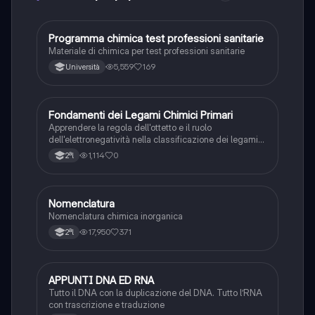
P
Programma chimica test professioni sanitarie
Chimica
Materiale di chimica per test professioni sanitarie
5,559
169
Università
F
Fondamenti dei Legami Chimici Primari
Chimica
Apprendere la regola dell'ottetto e il ruolo
dell'elettronegatività nella classificazione dei legami
chimici forti.
1,114
0
2ªl
Nomenclatura
Chimica
Nomenclatura chimica inorganica
17,950
371
2ªl
APPUNTI DNA ED RNA
Scienze
Tutto il DNA con la duplicazione del DNA. Tutto l’RNA
con trascrizione e traduzione