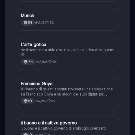
Munch
Arte
2,181
32
5ªl
L'arte gotica
Arte
se ti sono stata utile e se ti va, valuta l'idea di seguirmi
💜
3,560
150
1ªm
Francisco Goya
Arte
All’interno di questi appunti troverete una spiegazione
su Francisco Goya e su alcuni dei suoi dipinti più
importanti. In questa interrogazione ho preso 9-.
4,553
138
5ªl
il buono e il cattivo governo
Arte
il buono e il cattivo governo di ambrogio lorenzetti
655
15
3ªl