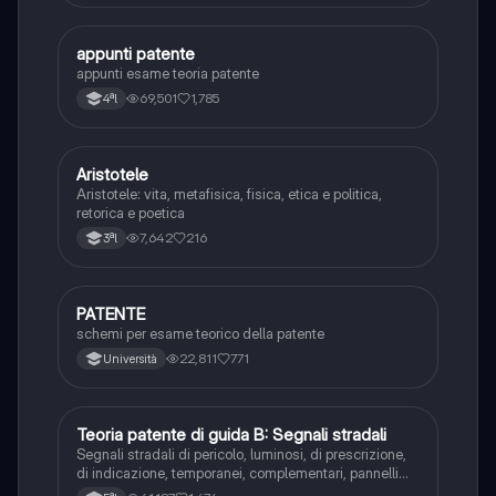
A
appunti patente
Altro
appunti esame teoria patente
69,501
1,785
4ªl
Aristotele
Filosofia
Aristotele: vita, metafisica, fisica, etica e politica,
retorica e poetica
7,642
216
3ªl
P
PATENTE
Altro
schemi per esame teorico della patente
22,811
771
Università
T
Teoria patente di guida B: Segnali stradali
Ed. civ.
Segnali stradali di pericolo, luminosi, di prescrizione,
di indicazione, temporanei, complementari, pannelli
integrativi, segnaletica orizzontale, segnalazioni