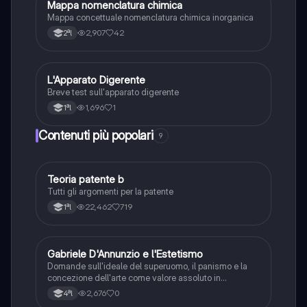
Mappa nomenclatura chimica
Chimica
Mappa concettuale nomenclatura chimica inorganica
2,907
42
2ªl
L
L'Apparato Digerente
Scienze
Breve test sull'apparato digerente
1,696
1
1ªl
Contenuti più popolari
9
T
Teoria patente b
Altro
Tutti gli argomenti per la patente
22,462
719
1ªl
G
Gabriele D'Annunzio e l'Estetismo
Italiano
Domande sull'ideale del superuomo, il panismo e la
concezione dell'arte come valore assoluto in
D'Annunzio.
2,676
0
4ªl