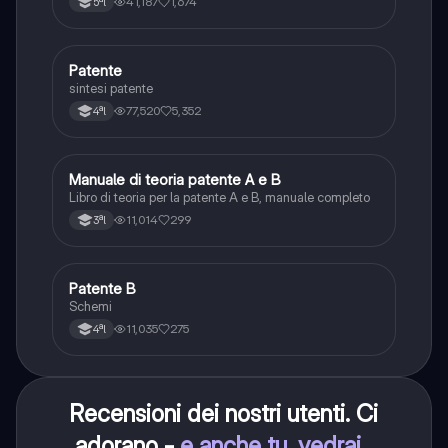
41,187
1,674
5ªl
agenti del traffico, distanza di visibilità per l‘arresto,
minima di sicurezza.
P
Patente
Altro
sintesi patente
77,520
5,352
4ªl
M
Manuale di teoria patente A e B
Italiano
Libro di teoria per la patente A e B, manuale completo
11,014
299
3ªl
P
Patente B
Altro
Schemi
11,035
275
4ªl
Recensioni dei nostri utenti. Ci
adorano -
e anche tu, vedrai
.