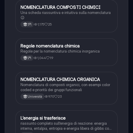
NOMENCLATURA COMPOSTI CHIMICI
Chimica
Una scheda riassuntiva e intuitiva sulla nomenclatura
😉
1,175
25
3ªl
Regole nomenclatura chimica
Chimica
Regole per la nomenclatura chimica inorganica
1,044
19
2ªl
NOMENCLATURA CHIMICA ORGANICA
Chimica
Nomenclatura di composti organici, con esempi color
coded e priorità dei gruppi funzionali
970
23
Università
L’energia si trasferisce
Scienze
riassunto completo sull’energia di reazione: energia
interna, entalpia, entropia e energia libera di gibbs con