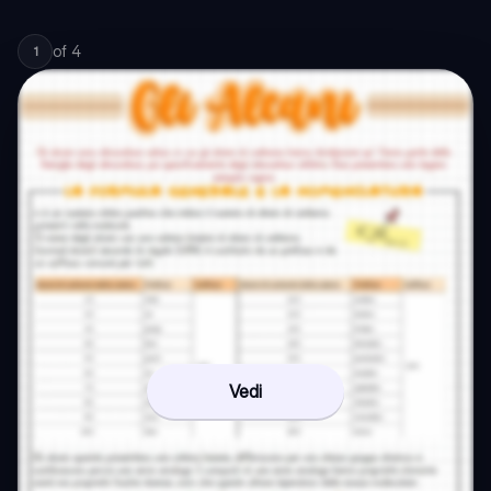
of
4
1
Vedi