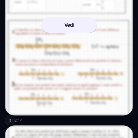
Vedi
of
4
3