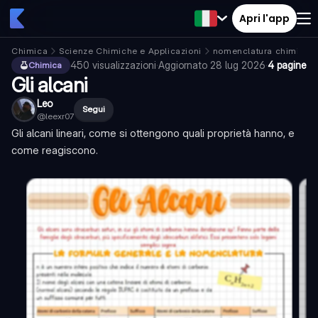
Apri l'app
Chimica
Scienze Chimiche e Applicazioni
nomenclatura chimica
450
visualizzazioni
·
Aggiornato
28 lug 2026
·
4 pagine
Chimica
Gli alcani
Leo
Segui
@
leexr07
Gli alcani lineari, come si ottengono quali proprietà hanno, e
come reagiscono.