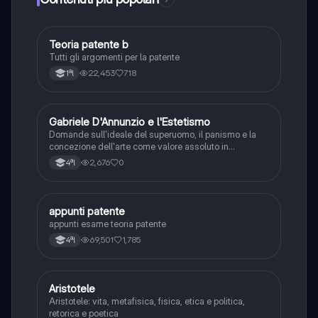
Teoria patente b
Altro
Tutti gli argomenti per la patente
22,453
718
1ªl
G
Gabriele D'Annunzio e l'Estetismo
Italiano
Domande sull'ideale del superuomo, il panismo e la
concezione dell'arte come valore assoluto in
D'Annunzio.
2,676
0
4ªl
appunti patente
Altro
appunti esame teoria patente
69,501
1,785
4ªl
Aristotele
Filosofia
Aristotele: vita, metafisica, fisica, etica e politica,
retorica e poetica