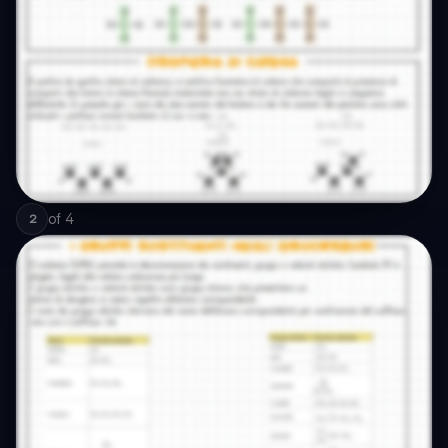
of
4
2