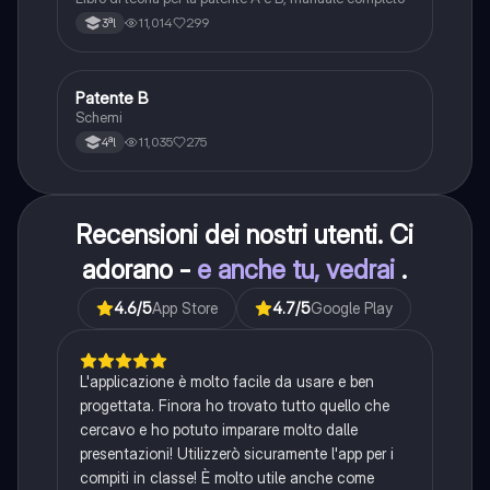
11,014
299
3ªl
Patente B
Altro
Schemi
11,035
275
4ªl
Recensioni dei nostri utenti. Ci
adorano -
e anche tu, vedrai
.
4.6
/5
App Store
4.7
/5
Google Play
L'applicazione è molto facile da usare e ben
progettata. Finora ho trovato tutto quello che
cercavo e ho potuto imparare molto dalle
presentazioni! Utilizzerò sicuramente l'app per i
compiti in classe! È molto utile anche come