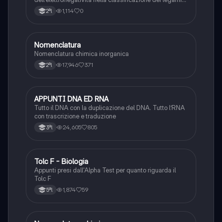
chimici forti.
1,114
0
2ªl
Nomenclatura
Chimica
Nomenclatura chimica inorganica
17,946
371
2ªl
APPUNTI DNA ED RNA
Scienze
Tutto il DNA con la duplicazione del DNA. Tutto l’RNA
con trascrizione e traduzione
24,605
805
3ªl
Tolc F - Biologia
Chimica
Appunti presi dall'Alpha Test per quanto riguarda il
Tolc F
1,874
59
5ªl