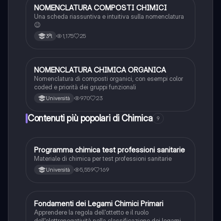
NOMENCLATURA COMPOSTI CHIMICI
Chimica
Una scheda riassuntiva e intuitiva sulla nomenclatura
😉
1,175
25
3ªl
NOMENCLATURA CHIMICA ORGANICA
Chimica
Nomenclatura di composti organici, con esempi color
coded e priorità dei gruppi funzionali
970
23
Università
Contenuti più popolari di Chimica
9
Programma chimica test professioni sanitarie
Chimica
Materiale di chimica per test professioni sanitarie
5,559
169
Università
F
Fondamenti dei Legami Chimici Primari
Chimica
Apprendere la regola dell'ottetto e il ruolo
dell'elettronegatività nella classificazione dei legami