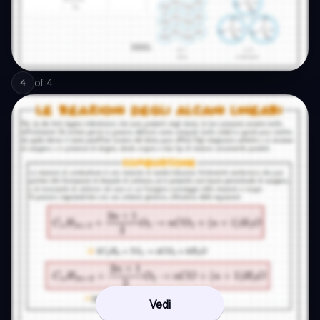
of
4
4
Vedi