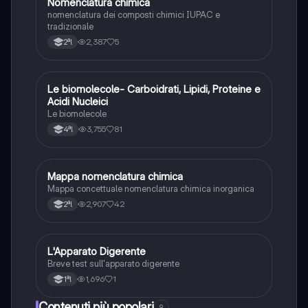
N
Nomenclatura chimica
Chimica
nomenclatura dei composti chimici IUPAC e
tradizionale
2,387
5
2ªl
Le biomolecole- Carboidrati, Lipidi, Proteine e
Scienze
Acidi Nucleici
Le biomolecole
3,755
81
4ªl
Mappa nomenclatura chimica
Chimica
Mappa concettuale nomenclatura chimica inorganica
2,907
42
2ªl
L
L'Apparato Digerente
Scienze
Breve test sull'apparato digerente
1,696
1
1ªl
Contenuti più popolari
9