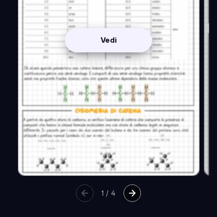
Vedi
1
/
4