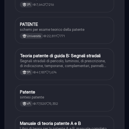
7,642
216
3ªl
PATENTE
Altro
schemi per esame teorico della patente
22,811
771
Università
Teoria patente di guida B: Segnali stradali
Ed. civ.
Segnali stradali di pericolo, luminosi, di prescrizione,
di indicazione, temporanei, complementari, pannelli
integrativi, segnaletica orizzontale, segnalazioni
41,187
1,674
5ªl
agenti del traffico, distanza di visibilità per l‘arresto,
minima di sicurezza.
Patente
Altro
sintesi patente
77,520
5,352
4ªl
Manuale di teoria patente A e B
Italiano
Libro di teoria per la patente A e B, manuale completo