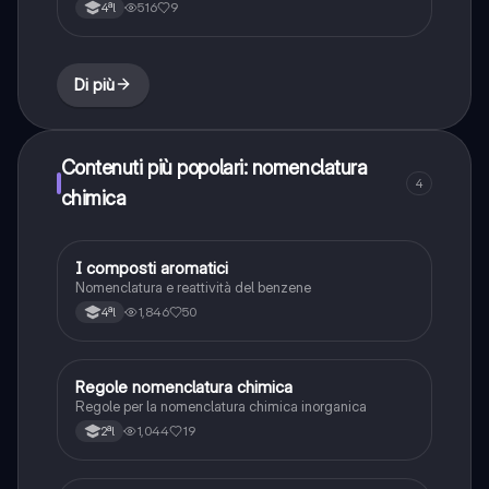
formule
516
9
4ªl
Di più
Contenuti più popolari: nomenclatura
4
chimica
I composti aromatici
Chimica
Nomenclatura e reattività del benzene
1,846
50
4ªl
Regole nomenclatura chimica
Chimica
Regole per la nomenclatura chimica inorganica
1,044
19
2ªl