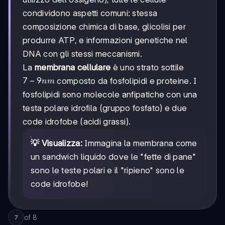
condividono aspetti comuni: stessa
composizione chimica di base, glicolisi per
produrre ATP, e informazioni genetiche nel
DNA con gli stessi meccanismi.
La
membrana cellulare
è uno strato sottile
7-
7
−
9
composto da fosfolipidi e proteine. I
nm
9
fosfolipidi sono molecole anfipatiche con una
nm
testa polare idrofila (gruppo fosfato) e due
code idrofobe (acidi grassi).
💡 Visualizza:
Immagina la membrana come
un sandwich liquido dove le "fette di pane"
sono le teste polari e il "ripieno" sono le
code idrofobe!
of
8
7