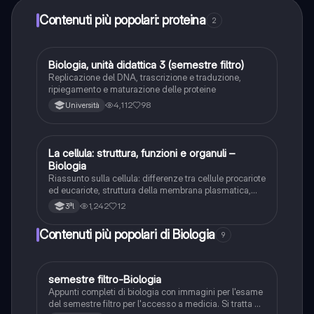
Contenuti più popolari: proteina
2
Biologia, unità didattica 3 (semestre filtro)
Biologia
Replicazione del DNA, trascrizione e traduzione,
ripiegamento e maturazione delle proteine
4,112
98
Università
La cellula: struttura, funzioni e organuli –
Biologia
Biologia
Riassunto sulla cellula: differenze tra cellule procariote
ed eucariote, struttura della membrana plasmatica,
organuli principali (nucleo, mitocondri,ribosomi,
1,242
12
3ªl
apparato di Golgi,lisosomi,reticolo endoplasmatico,
vacuoli e cloroplasti)e loro funzioni.
Contenuti più popolari di Biologia
9
semestre filtro-Biologia
Biologia
Appunti completi di biologia con immagini per l'esame
del semestre filtro per l'accesso a medicia. Si tratta di