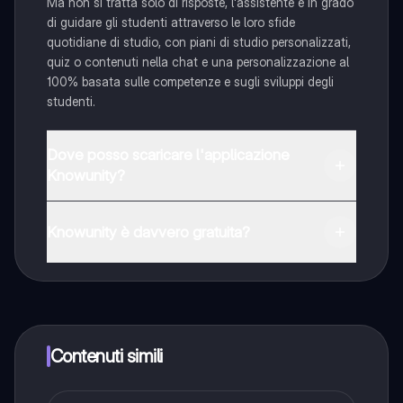
Ma non si tratta solo di risposte, l'assistente è in grado
di guidare gli studenti attraverso le loro sfide
quotidiane di studio, con piani di studio personalizzati,
quiz o contenuti nella chat e una personalizzazione al
100% basata sulle competenze e sugli sviluppi degli
studenti.
Dove posso scaricare l'applicazione
Knowunity?
È possibile scaricare l'applicazione dal Google Play
Store e dall'Apple App Store.
Knowunity è davvero gratuita?
Sì, hai accesso completamente gratuito a tutti i
contenuti nell'app e puoi chattare o seguire i Creatori in
qualsiasi momento. Sbloccherai nuove funzioni
crescendo il tuo numero di follower. Inoltre, offriamo
Knowunity Premium, che consente di studiare senza
Contenuti simili
alcun limite!!