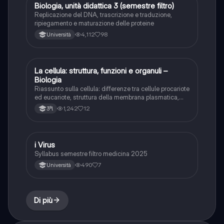
Biologia, unità didattica 3 (semestre filtro)
Biologia
Replicazione del DNA, trascrizione e traduzione,
ripiegamento e maturazione delle proteine
4,112
98
Università
La cellula: struttura, funzioni e organuli –
Biologia
Biologia
Riassunto sulla cellula: differenze tra cellule procariote
ed eucariote, struttura della membrana plasmatica,
organuli principali (nucleo, mitocondri,ribosomi,
1,242
12
3ªl
apparato di Golgi,lisosomi,reticolo endoplasmatico,
vacuoli e cloroplasti)e loro funzioni.
i Virus
Scienze
Syllabus semestre filtro medicina 2025
490
7
Università
Di più