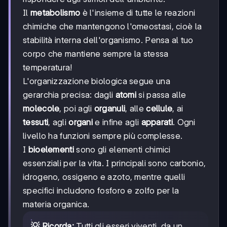
Il
metabolismo
è l'insieme di tutte le reazioni
chimiche che mantengono l'omeostasi, cioè la
stabilità interna dell'organismo. Pensa al tuo
corpo che mantiene sempre la stessa
temperatura!
L'organizzazione biologica segue una
gerarchia precisa: dagli
atomi
si passa alle
molecole
, poi agli
organuli
, alle
cellule
, ai
tessuti
, agli
organi
e infine agli
apparati
. Ogni
livello ha funzioni sempre più complesse.
I
bioelementi
sono gli elementi chimici
essenziali per la vita. I principali sono carbonio,
idrogeno, ossigeno e azoto, mentre quelli
specifici includono fosforo e zolfo per la
materia organica.
💡 Ricorda:
Tutti gli esseri viventi, da un