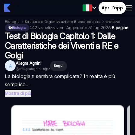
Apri l'app
Biologia
Struttura e Organizzazione Biomolecolare
proteina
442
visualizzazioni
·
Aggiornato
31 lug 2026
·
8 pagine
Biologia
Test di Biologia Capitolo 1: Dalle
Caratteristiche dei Viventi a RE e
Golgi
Allegra Agnini
A
Segui
@
allegraagnini_sjpz
La biologia ti sembra complicata? In realtà è più
semplice...
Mostra di più