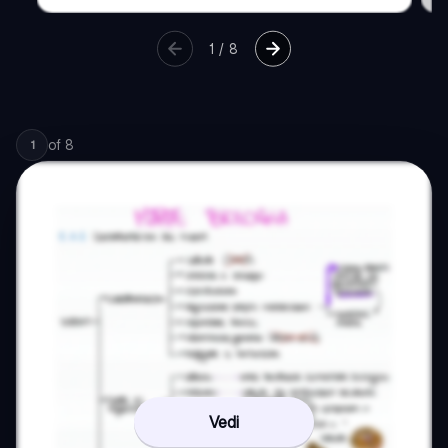
1
/
8
of
8
1
Vedi