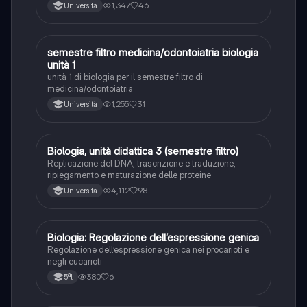
integrazione degli appunti presi alle lezioni con libro e
1,347
46
Università
slide. Questo è tutto quello che ho studiato per
passare l'esame.
semestre filtro medicina/odontoiatria biologia
Biologia
unità 1
unità 1 di biologia per il semestre filtro di
medicina/odontoiatria
1,255
31
Università
Biologia, unità didattica 3 (semestre filtro)
Biologia
Replicazione del DNA, trascrizione e traduzione,
ripiegamento e maturazione delle proteine
4,112
98
Università
Biologia: Regolazione dell’espressione genica
Scienze
Regolazione dell’espressione genica nei procarioti e
negli eucarioti
380
6
5ªl