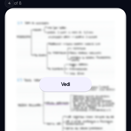
of
8
4
Vedi