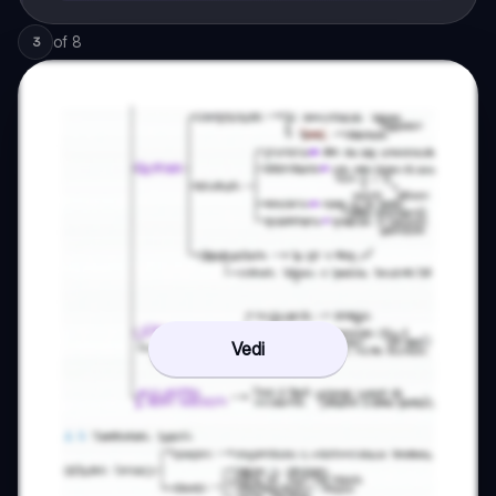
of
8
3
Vedi