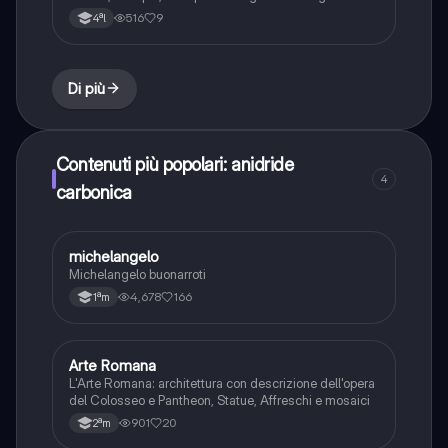
formule
516
9
4ªl
Di più
Contenuti più popolari: anidride
4
carbonica
michelangelo
Arte
Michelangelo buonarroti
4,678
166
1ªm
Arte Romana
Arte
L'Arte Romana: architettura con descrizione dell'opera
del Colosseo e Pantheon, Statue, Affreschi e mosaici
901
20
2ªm