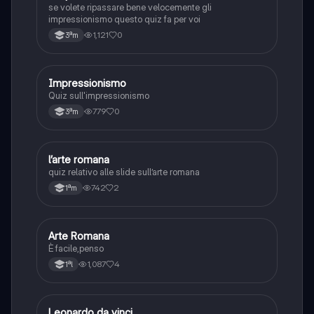
se volete ripassare bene velocemente gli
impressionismo questo quiz fa per voi
1,121
0
3ªm
I
Impressionismo
Arte
Quiz sull'impressionismo
779
0
3ªm
L
l’arte romana
Arte
quiz relativo alle slide sull’arte romana
742
2
1ªm
A
Arte Romana
Storia
È facile,penso
1,087
4
1ªl
Leonardo da vinci
Arte