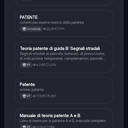
PATENTE
Altro
schemi per esame teorico della patente
22,811
771
Università
Teoria patente di guida B: Segnali stradali
Ed. civ.
Segnali stradali di pericolo, luminosi, di prescrizione,
di indicazione, temporanei, complementari, pannelli
integrativi, segnaletica orizzontale, segnalazioni
41,187
1,674
5ªl
agenti del traffico, distanza di visibilità per l‘arresto,
minima di sicurezza.
Patente
Altro
sintesi patente
77,515
5,351
4ªl
Manuale di teoria patente A e B
Italiano
Libro di teoria per la patente A e B, manuale completo
11,001
298
3ªl