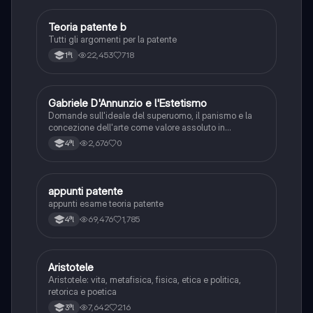
Teoria patente b
Altro
Tutti gli argomenti per la patente
22,453
718
1ªl
G
Gabriele D'Annunzio e l'Estetismo
Italiano
Domande sull'ideale del superuomo, il panismo e la
concezione dell'arte come valore assoluto in
D'Annunzio.
2,676
0
4ªl
appunti patente
Altro
appunti esame teoria patente
69,476
1,785
4ªl
Aristotele
Filosofia
Aristotele: vita, metafisica, fisica, etica e politica,
retorica e poetica
7,642
216
3ªl