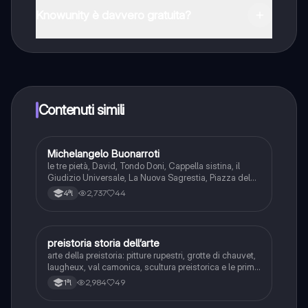
Store e dall'Apple App Store.
Knowunity è davvero gratuita?
Sì, hai accesso completamente gratuito a tutti i
contenuti nell'app e puoi chattare o seguire i Creatori in
qualsiasi momento. Sbloccherai nuove funzioni
crescendo il tuo numero di follower. Inoltre, offriamo
Knowunity Premium, che consente di studiare senza
Contenuti simili
alcun limite!!
Michelangelo Buonarroti
Arte
le tre pietà, David, Tondo Doni, Cappella sistina, il
Giudizio Universale, La Nuova Sagrestia, Piazza del
Campidoglio e Basilica di San Pietro
2,737
44
4ªl
preistoria storia dell’arte
Arte
arte della preistoria: pitture rupestri, grotte di chauvet,
laugheux, val camonica, scultura preistorica e le prime
forme di architettura
2,984
49
1ªl