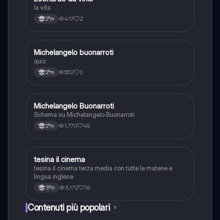
L
la vita
417
2
2ªm
M
Michelangelo buonarroti
Arte
quiz
552
0
2ªm
Michelangelo Buonarroti
Arte
Schema su Michelangelo Buonarroti
1,770
45
2ªm
tesina il cinema
Italiano
tesina il cinema terza media con tutte le materie e
lingua inglese
3,172
76
3ªm
Contenuti più popolari
9