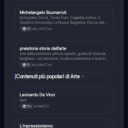
Michelangelo Buonarroti
Arte
le tre pietà, David, Tondo Doni, Cappella sistina, il
Giudizio Universale, La Nuova Sagrestia, Piazza del
Campidoglio e Basilica di San Pietro
2,737
44
4ªl
preistoria storia dell’arte
Arte
arte della preistoria: pitture rupestri, grotte di chauvet,
laugheux, val camonica, scultura preistorica e le prime
forme di architettura
2,984
49
1ªl
Contenuti più popolari di Arte
9
L
Leonardo Da Vinci
Arte
quiz
988
0
1ªm
L
L'mpressionismo
Arte