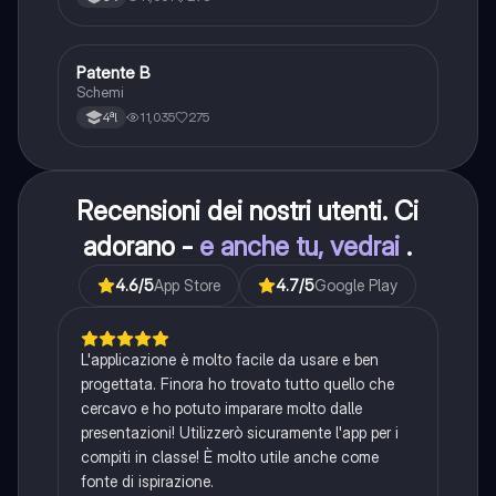
Patente B
Altro
Schemi
11,035
275
4ªl
Recensioni dei nostri utenti. Ci
adorano -
e anche tu, vedrai
.
4.6
/5
App Store
4.7
/5
Google Play
L'applicazione è molto facile da usare e ben
progettata. Finora ho trovato tutto quello che
cercavo e ho potuto imparare molto dalle
presentazioni! Utilizzerò sicuramente l'app per i
compiti in classe! È molto utile anche come
fonte di ispirazione.