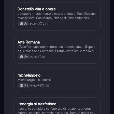
Donatello vita e opere
Arte
donatello rinascimento e opere: statua di San Giovanni
evangelista, San Marco (chiesa di Orsanmichele)
statua di San Giorgio, banchetto di Erode, David
7,649
244
2ªl
giovanile e David mercurio
Arte Romana
Arte
L'Arte Romana: architettura con descrizione dell'opera
del Colosseo e Pantheon, Statue, Affreschi e mosaici
901
20
2ªm
michelangelo
Arte
Michelangelo buonarroti
4,678
166
1ªm
L’energia si trasferisce
Scienze
riassunto completo sull’energia di reazione: energia
interna, entalpia, entropia e energia libera di gibbs con