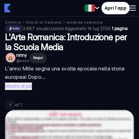
Apri l'app
Chimica
Ossidi di Carbonio
anidride carbonica
2.887
visualizzazioni
·
Aggiornato
16 lug 2026
·
1 pagina
Arte
L'Arte Romanica: Introduzione per
la Scuola Media
ninny
Segui
@
ninny
L'anno Mille segna una svolta epocale nella storia
europea! Dopo...
Mostra di più
of
1
1