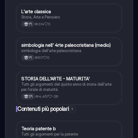
L
L'arte classica
Storia dell'arte
Storia, Arte e Pensiero
614
0
1ªl
S
simbologia nell' 4rte paleocristiana (medio)
Storia dell'arte
simbologia dell'arte paleocristiana
517
0
1ªl
STORIA DELL'ARTE - MATURITA'
Storia dell'arte
Tutti gli argomenti del quinto anno di storia dell'arte
per l'orale di maturità.
4,457
-28
5ªl
Contenuti più popolari
9
Teoria patente b
Altro
Tutti gli argomenti per la patente