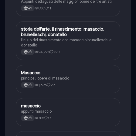
Appunti dettagliati delle maggiori opere dei tre artisti
850
11
4ªl
storia dell’arte, il rinascimento: masaccio,
Storia dell'arte
brunelleschi, donatello
l’inizio del rinascimento con masaccio brunelleschi e
donatello
24,278
720
3ªl
Masaccio
Storia dell'arte
principali opere di masaccio
1,696
29
3ªl
masaccio
Storia dell'arte
appunti masaccio
785
17
3ªl