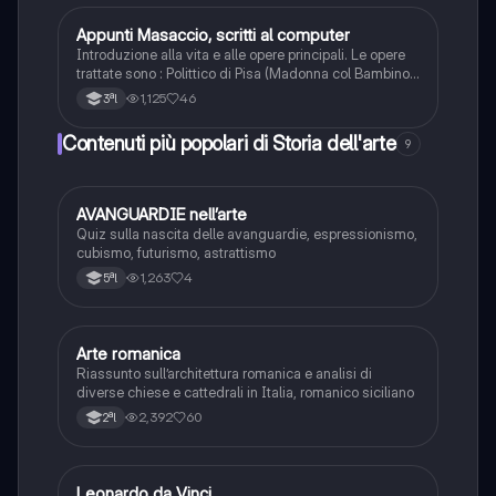
Appunti Masaccio, scritti al computer
Storia dell'arte
Introduzione alla vita e alle opere principali. Le opere
trattate sono : Polittico di Pisa (Madonna col Bambino
e quattro angeli e Crocifissione) , Cappella Brancacci
1,125
46
3ªl
(introduzione, Peccato originale e Cacciata dal
paradiso) , Sant'Anna Metterza e Tributo
Contenuti più popolari di Storia dell'arte
9
A
AVANGUARDIE nell’arte
Storia dell'arte
Quiz sulla nascita delle avanguardie, espressionismo,
cubismo, futurismo, astrattismo
1,263
4
5ªl
Arte romanica
Storia dell'arte
Riassunto sull’architettura romanica e analisi di
diverse chiese e cattedrali in Italia, romanico siciliano
2,392
60
2ªl
Leonardo da Vinci
Storia dell'arte