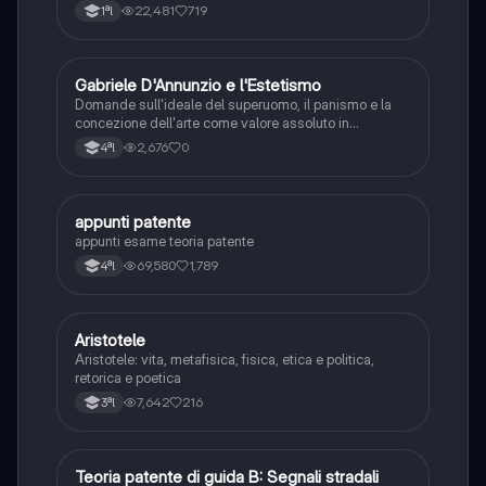
22,481
719
1ªl
G
Gabriele D'Annunzio e l'Estetismo
Italiano
Domande sull'ideale del superuomo, il panismo e la
concezione dell'arte come valore assoluto in
D'Annunzio.
2,676
0
4ªl
appunti patente
Altro
appunti esame teoria patente
69,580
1,789
4ªl
Aristotele
Filosofia
Aristotele: vita, metafisica, fisica, etica e politica,
retorica e poetica
7,642
216
3ªl
Teoria patente di guida B: Segnali stradali
Ed. civ.