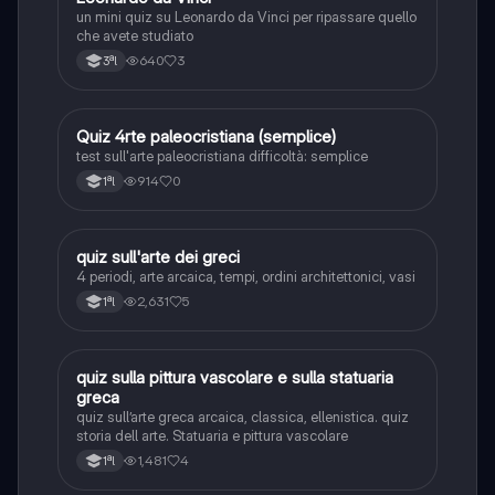
L
un mini quiz su Leonardo da Vinci per ripassare quello
che avete studiato
640
3
3ªl
Q
Quiz 4rte paleocristiana (semplice)
Storia dell'arte
test sull'arte paleocristiana difficoltà: semplice
914
0
1ªl
Q
quiz sull'arte dei greci
Storia dell'arte
4 periodi, arte arcaica, tempi, ordini architettonici, vasi
2,631
5
1ªl
Q
quiz sulla pittura vascolare e sulla statuaria
Storia dell'arte
greca
quiz sull’arte greca arcaica, classica, ellenistica. quiz
storia dell arte. Statuaria e pittura vascolare
1,481
4
1ªl