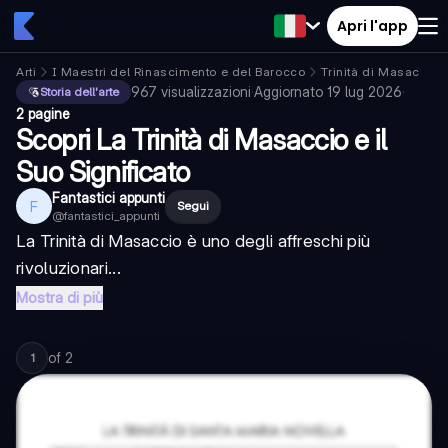
Apri l'app
Arti
I Maestri del Rinascimento e del Barocco
Trinità di Masaccio
967
visualizzazioni
·
Aggiornato
19 lug 2026
·
Storia dell'arte
2 pagine
Scopri La Trinità di Masaccio e il
Suo Significato
Fantastici appunti
F
Segui
@
fantastici_appunti
La Trinità di Masaccio è uno degli affreschi più
rivoluzionari...
Mostra di più
of
2
1