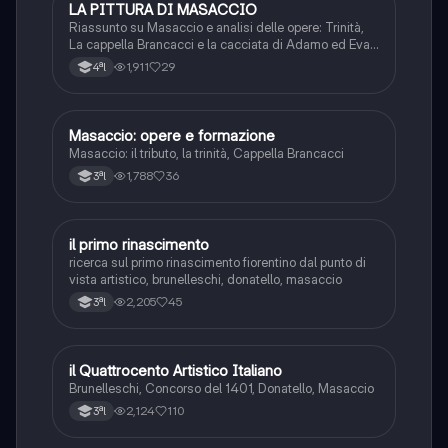
LA PITTURA DI MASACCIO
Storia dell'arte
Riassunto su Masaccio e analisi delle opere: Trinità,
La cappella Brancacci e la cacciata di Adamo ed Eva
dal paradiso terrestre e confronto con Il peccato
1,911
29
4ªl
originale di Masolino, Il pagamento del tributo
Masaccio: opere e formazione
Storia dell'arte
Masaccio: il tributo, la trinità, Cappella Brancacci
1,788
36
3ªl
il primo rinascimento
Storia dell'arte
ricerca sul primo rinascimento fiorentino dal punto di
vista artistico, brunelleschi, donatello, masaccio
2,205
45
3ªl
il Quattrocento Artistico Italiano
Storia dell'arte
Brunelleschi, Concorso del 1401, Donatello, Masaccio
2,124
110
3ªl