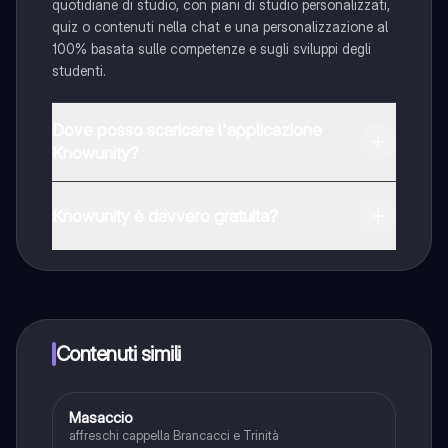
quotidiane di studio, con piani di studio personalizzati,
quiz o contenuti nella chat e una personalizzazione al
100% basata sulle competenze e sugli sviluppi degli
studenti.
Dove posso scaricare l'applicazione
Knowunity?
È possibile scaricare l'applicazione dal Google Play
Store e dall'Apple App Store.
Knowunity è davvero gratuita?
Sì, hai accesso completamente gratuito a tutti i
contenuti nell'app e puoi chattare o seguire i Creatori in
qualsiasi momento. Sbloccherai nuove funzioni
crescendo il tuo numero di follower. Inoltre, offriamo
Knowunity Premium, che consente di studiare senza
Contenuti simili
alcun limite!!
Masaccio
Storia dell'arte
affreschi cappella Brancacci e Trinità