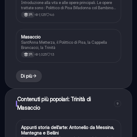
Introduzione alla vita e alle opere principali. Le opere
trattate sono : Polittico di Pisa (Madonna col Bambino
e quattro angeli e Crocifissione) , Cappella Brancacci
1,125
46
3ªl
(introduzione, Peccato originale e Cacciata dal
paradiso) , Sant'Anna Metterza e Tributo
Masaccio
Storia dell'arte
Sant’Anna Metterza, il Polittico di Pisa, la Cappella
Brancacci, la Trinità
1,025
13
3ªl
Di più
Contenuti più popolari: Trinità di
9
Masaccio
Appunti storia dell’arte: Antonello da Messina,
Storia dell'arte
Mantegna e Bellini