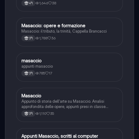
1,646
38
4ªl
Masaccio: opere e formazione
Storia dell'arte
Masaccio: il tributo, la trinità, Cappella Brancacci
1,788
36
3ªl
masaccio
Storia dell'arte
appunti masaccio
785
17
3ªl
Masaccio
Storia dell'arte
Appunto di storia dell'arte su Masaccio. Analisi
approfondita delle opere, appunti presi in classe
integrati con il libro di testo.
1,110
35
3ªl
Appunti Masaccio, scritti al computer
Storia dell'arte