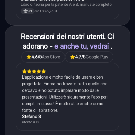
Libro di teoria per la patente A e B, manuale completo
11,037
301
3ªl
Recensioni dei nostri utenti. Ci
adorano -
e anche tu, vedrai
.
4.6
/5
App Store
4.7
/5
Google Play
L'applicazione è molto facile da usare e ben
progettata. Finora ho trovato tutto quello che
cercavo e ho potuto imparare molto dalle
presentazioni! Utilizzerò sicuramente l'app per i
compiti in classe! È molto utile anche come
fonte di ispirazione.
Stefano S
utente iOS