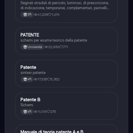
Segnali stradali di pericolo, luminosi, di prescrizione,
di indicazione, temporanei, complementari, pannelli
integrativi, segnaletica orizzontale, segnalazioni
41,208
1,674
5ªl
agenti del traffico, distanza di visibilità per l‘arresto,
minima di sicurezza.
PATENTE
Altro
schemi per esame teorico della patente
22,836
771
Università
Patente
Altro
sintesi patente
77,535
5,352
4ªl
Patente B
Altro
Schemi
11,076
275
4ªl
Manuale di teoria patente A e B
Italiano