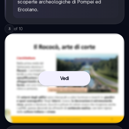
scoperte archeologiche di Pompei ed
Ercolano.
of
10
3
Vedi