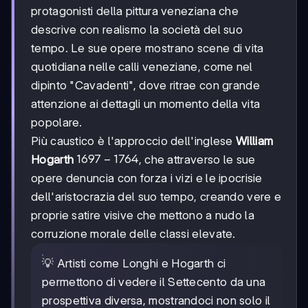
1785
protagonisti della pittura veneziana che
descrive con realismo la società del suo
tempo. Le sue opere mostrano scene di vita
quotidiana nelle calli veneziane, come nel
dipinto "Cavadenti", dove ritrae con grande
attenzione ai dettagli un momento della vita
popolare.
Più caustico è l'approccio dell'inglese
William
1697-
1697
−
1764
Hogarth
, che attraverso le sue
1764
opere denuncia con forza i vizi e le ipocrisie
dell'aristocrazia del suo tempo, creando vere e
proprie satire visive che mettono a nudo la
corruzione morale delle classi elevate.
💡 Artisti come Longhi e Hogarth ci
permettono di vedere il Settecento da una
prospettiva diversa, mostrandoci non solo il