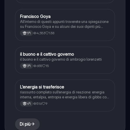
Francisco Goya
Arte
All’interno di questi appunti troverete una spiegazione
su Francisco Goya e su alcuni dei suoi dipinti più
importanti. In questa interrogazione ho preso 9-.
4,553
138
5ªl
il buono e il cattivo governo
Arte
il buono e il cattivo governo di ambrogio lorenzetti
655
15
3ªl
L’energia si trasferisce
Scienze
riassunto completo sull’energia di reazione: energia
interna, entalpia, entropia e energia libera di gibbs con
formule
516
9
4ªl
Di più