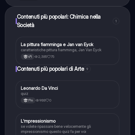
Contenuti più popolari: Chimica nella
1
Società
La pittura fiamminga e Jan van Eyck
Arte
caratteristiche pittura fiamminga, Jan Van Eyck
2,385
75
4ªl
Contenuti più popolari di Arte
9
L
Leonardo Da Vinci
Arte
quiz
988
0
1ªm
L
L'mpressionismo
Arte
se volete ripassare bene velocemente gli
impressionismo questo quiz fa per voi