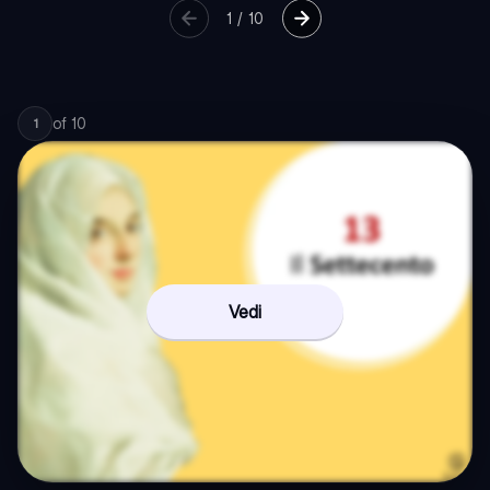
1
/
10
of
10
1
Vedi