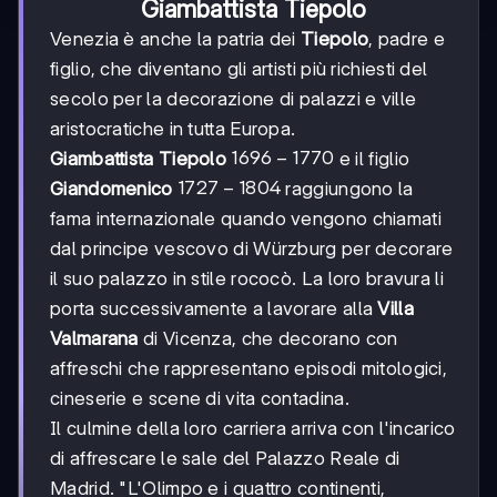
Giambattista Tiepolo
Venezia è anche la patria dei
Tiepolo
, padre e
figlio, che diventano gli artisti più richiesti del
secolo per la decorazione di palazzi e ville
aristocratiche in tutta Europa.
1696-
1696
−
1770
Giambattista Tiepolo
e il figlio
1770
1727-
1727
−
1804
Giandomenico
raggiungono la
1804
fama internazionale quando vengono chiamati
dal principe vescovo di Würzburg per decorare
il suo palazzo in stile rococò. La loro bravura li
porta successivamente a lavorare alla
Villa
Valmarana
di Vicenza, che decorano con
affreschi che rappresentano episodi mitologici,
cineserie e scene di vita contadina.
Il culmine della loro carriera arriva con l'incarico
di affrescare le sale del Palazzo Reale di
Madrid. "L'Olimpo e i quattro continenti,