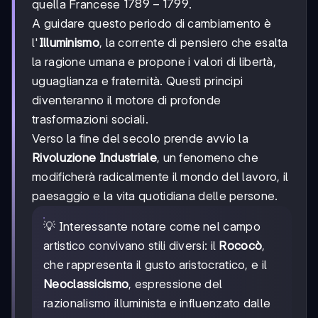
1789-
1789
−
1799
quella Francese
.
1799
A guidare questo periodo di cambiamento è
l'
Illuminismo
, la corrente di pensiero che esalta
la ragione umana e propone i valori di libertà,
uguaglianza e fraternità. Questi principi
diventeranno il motore di profonde
trasformazioni sociali.
Verso la fine del secolo prende avvio la
Rivoluzione Industriale
, un fenomeno che
modificherà radicalmente il mondo del lavoro, il
paesaggio e la vita quotidiana delle persone.
💡 Interessante notare come nel campo
artistico convivano stili diversi: il
Rococò
,
che rappresenta il gusto aristocratico, e il
Neoclassicismo
, espressione del
razionalismo illuminista e influenzato dalle