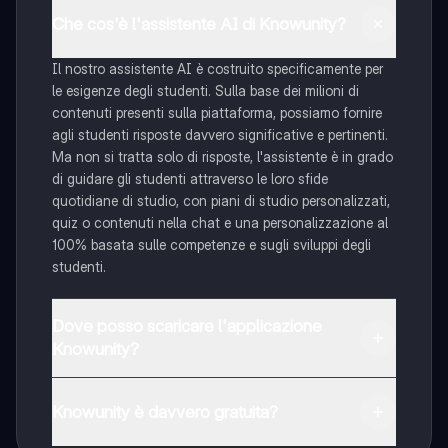
Che cos'è l'assistente AI di Knowunity?
Il nostro assistente AI è costruito specificamente per
le esigenze degli studenti. Sulla base dei milioni di
contenuti presenti sulla piattaforma, possiamo fornire
agli studenti risposte davvero significative e pertinenti.
Ma non si tratta solo di risposte, l'assistente è in grado
di guidare gli studenti attraverso le loro sfide
quotidiane di studio, con piani di studio personalizzati,
quiz o contenuti nella chat e una personalizzazione al
100% basata sulle competenze e sugli sviluppi degli
studenti.
Dove posso scaricare l'applicazione
Knowunity?
È possibile scaricare l'applicazione dal Google Play
Store e dall'Apple App Store.
Knowunity è davvero gratuita?