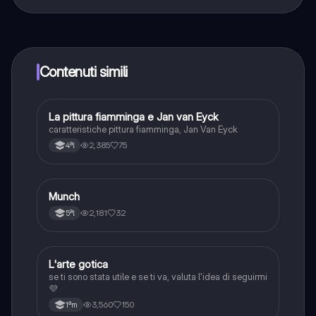
Sì, hai accesso completamente gratuito a tutti i
contenuti nell'app e puoi chattare o seguire i Creatori in
qualsiasi momento. Sbloccherai nuove funzioni
crescendo il tuo numero di follower. Inoltre, offriamo
Knowunity Premium, che consente di studiare senza
Contenuti simili
alcun limite!!
La pittura fiamminga e Jan van Eyck
Arte
caratteristiche pittura fiamminga, Jan Van Eyck
2,385
75
4ªl
Munch
Arte
2,181
32
5ªl
L'arte gotica
Arte
se ti sono stata utile e se ti va, valuta l'idea di seguirmi
💜
3,560
150
1ªm