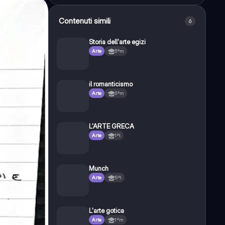
Contenuti simili
6
Storia dell'arte egizi
Arte
3ªm
il romanticismo
Arte
3ªm
L'ARTE GRECA
Arte
1ªl
Munch
Arte
5ªl
L'arte gotica
Arte
1ªm