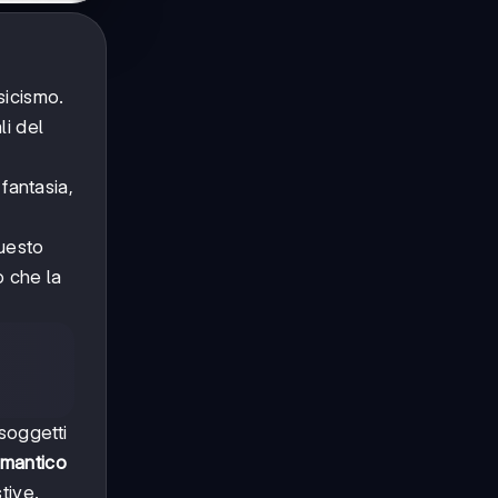
sicismo.
li del
 fantasia,
Questo
o che la
soggetti
romantico
tive.