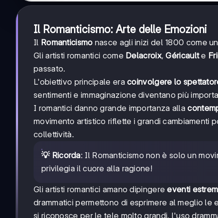
Il Romanticismo: Arte delle Emozioni
Il
Romanticismo
nasce agli inizi del 1800 come una
Gli artisti romantici come
Delacroix
,
Géricault
e
Fr
passato.
L'obiettivo principale era
coinvolgere lo spettator
sentimenti e immaginazione diventano più importan
I romantici danno grande importanza alla
contemp
movimento artistico riflette i grandi cambiamenti po
collettività.
💡 Ricorda
: Il Romanticismo non è solo un mov
privilegia il cuore alla ragione!
Gli artisti romantici amano dipingere
eventi estrem
drammatici permettono di esprimere al meglio le 
si riconosce per le tele molto grandi, l'uso dramma