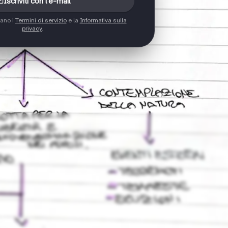
Iscriviti con l'e-mail
tano i
Termini di servizio
e la
Informativa sulla
privacy
.