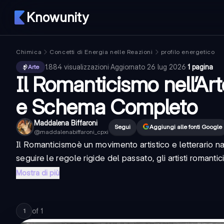
Knowunity
Chimica
Concetti di Energia nelle Reazioni
profilo energetico
1.884
visualizzazioni
·
Aggiornato
26 lug 2026
·
1 pagina
Arte
Il Romanticismo nell’Ar
e Schema Completo
Maddalena Biffaroni
Segui
Aggiungi alle fonti Google
@
maddalenabiffaroni_cpxi
Il
Romanticismo
è un movimento artistico e letterario na
seguire le regole rigide del passato, gli artisti romanti
Mostra di più
of
1
1