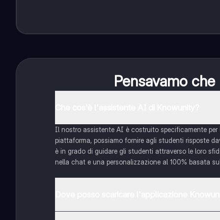
Pensavamo che no
Che cos'è l'assistente AI di Knowunity?
Il nostro assistente AI è costruito specificamente per l
piattaforma, possiamo fornire agli studenti risposte davv
è in grado di guidare gli studenti attraverso le loro sf
nella chat e una personalizzazione al 100% basata sull
Dove posso scaricare l'applicazione Knowun
È possibile scaricare l'applicazione dal Google Play Sto