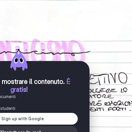
er mostrare il contenuto
.
È
gratis!
documenti
i studenti