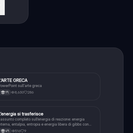
e
L'ARTE GRECA
Arte
owerPoint sull'arte greca
8,630
286
1ªl
L’energia si trasferisce
Scienze
iassunto completo sull’energia di reazione: energia
nterna, entalpia, entropia e energia libera di gibbs con
ormule
516
9
4ªl