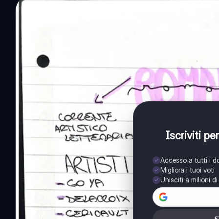
Iscriviti p
Accesso a tutti i 
Migliora i tuoi voti
Unisciti a milioni d