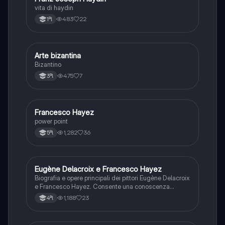
vita di haydin
483
22
1ªl
Arte bizantina
Storia dell'arte
Bizantino
475
7
3ªl
Francesco Hayez
Storia dell'arte
power point
1,282
36
5ªl
Eugène Delacroix e Francesco Hayez
Storia dell'arte
Biografia e opere principali dei pittori Eugène Delacroix
e Francesco Hayez. Consente una conoscenza
generale dell’argomento
1,188
23
4ªl