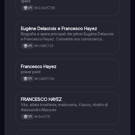
opere
2,062
35
4ªl
Eugène Delacroix e Francesco Hayez
Storia dell'arte
Biografia e opere principali dei pittori Eugène Delacroix
e Francesco Hayez. Consente una conoscenza
generale dell’argomento
1,188
23
4ªl
Francesco Hayez
Storia dell'arte
power point
1,282
36
5ªl
FRANCESCO HAYEZ
Storia dell'arte
Vita, atleta trionfante, malinconia, il bacio, ritratto di
Alessandro Manzoni
340
5
5ªl