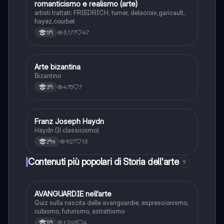
romanticismo e realismo (arte)
Storia dell'arte
artisti trattati: FRIEDRICH, turner, delacroix,garicault,
hayez,courbet
3,177
47
5ªl
Arte bizantina
Storia dell'arte
Bizantino
475
7
3ªl
Franz Joseph Haydn
Musica
Haydn (Il classicismo)
927
13
2ªm
Contenuti più popolari di Storia dell'arte
9
A
AVANGUARDIE nell’arte
Storia dell'arte
Quiz sulla nascita delle avanguardie, espressionismo,
cubismo, futurismo, astrattismo
1,263
4
5ªl