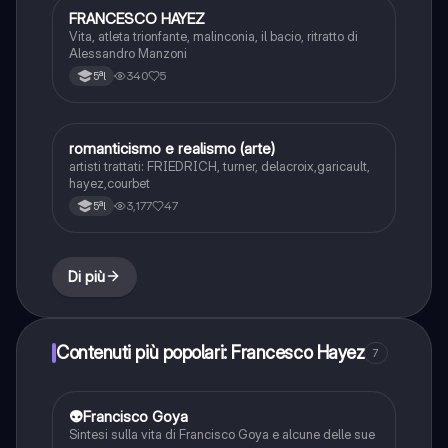
FRANCESCO HAYEZ
Storia dell'arte
Vita, atleta trionfante, malinconia, il bacio, ritratto di
Alessandro Manzoni
340
5
5ªl
romanticismo e realismo (arte)
Storia dell'arte
artisti trattati: FRIEDRICH, turner, delacroix,garicault,
hayez,courbet
3,177
47
5ªl
Di più
Contenuti più popolari: Francesco Hayez
7
👽Francisco Goya
Storia dell'arte
Sintesi sulla vita di Francisco Goya e alcune delle sue