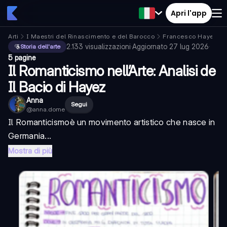
Apri l'app
Arti
I Maestri del Rinascimento e del Barocco
Francesco Hayez
2.133
visualizzazioni
·
Aggiornato
27 lug 2026
·
Storia dell'arte
5 pagine
Il Romanticismo nell’Arte: Analisi de
Il Bacio di Hayez
Anna
Segui
@
anna.dome
Il
Romanticismo
è un movimento artistico che nasce in
Germania...
Mostra di più