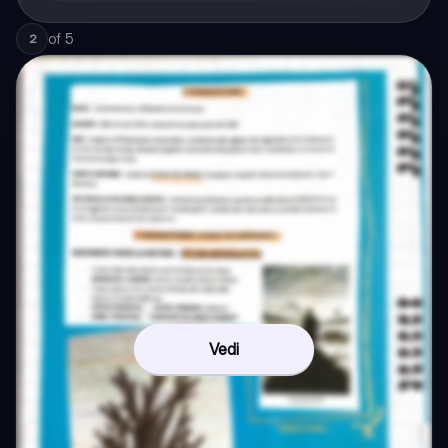
of
5
2
Vedi