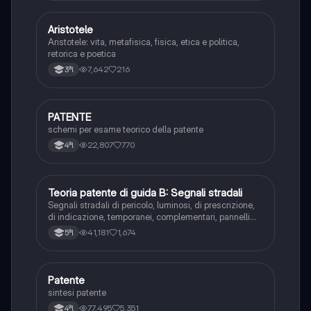
Aristotele
Filosofia
Aristotele: vita, metafisica, fisica, etica e politica,
retorica e poetica
7,642
216
3ªl
PATENTE
Altro
schemi per esame teorico della patente
22,807
770
4ªl
Teoria patente di guida B: Segnali stradali
Ed. civ.
Segnali stradali di pericolo, luminosi, di prescrizione,
di indicazione, temporanei, complementari, pannelli
integrativi, segnaletica orizzontale, segnalazioni
41,181
1,674
5ªl
agenti del traffico, distanza di visibilità per l‘arresto,
minima di sicurezza.
Patente
Altro
sintesi patente
77,495
5,351
4ªl