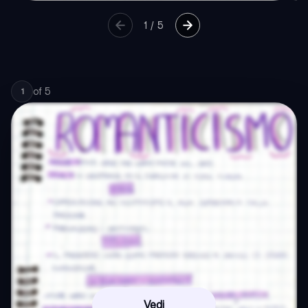
1
/
5
of
5
1
Vedi