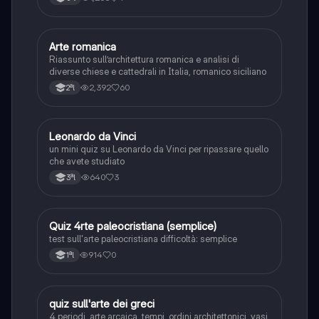
Arte romanica
Storia dell'arte
Riassunto sull’architettura romanica e analisi di
diverse chiese e cattedrali in Italia, romanico siciliano
2,392
60
2ªl
L
Leonardo da Vinci
Storia dell'arte
un mini quiz su Leonardo da Vinci per ripassare quello
che avete studiato
640
3
3ªl
Q
Quiz 4rte paleocristiana (semplice)
Storia dell'arte
test sull'arte paleocristiana difficoltà: semplice
914
0
1ªl
Q
quiz sull'arte dei greci
Storia dell'arte
4 periodi, arte arcaica, tempi, ordini architettonici, vasi