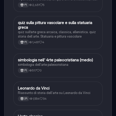
2,631
5
1ªl
Q
quiz sulla pittura vascolare e sulla statuaria
Storia dell'arte
greca
quiz sull’arte greca arcaica, classica, ellenistica. quiz
storia dell arte. Statuaria e pittura vascolare
1,481
4
1ªl
S
simbologia nell' 4rte paleocristiana (medio)
Storia dell'arte
simbologia dell'arte paleocristiana
517
0
1ªl
Leonardo da Vinci
Storia dell'arte
Riassunto di storia dell'arte su Leonardo da Vinci
1,554
34
3ªl