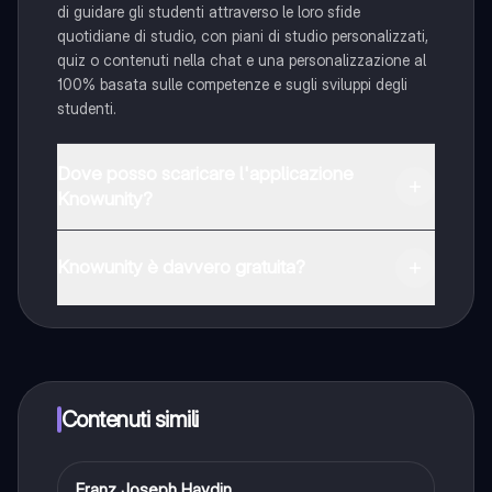
di guidare gli studenti attraverso le loro sfide
quotidiane di studio, con piani di studio personalizzati,
quiz o contenuti nella chat e una personalizzazione al
100% basata sulle competenze e sugli sviluppi degli
studenti.
Dove posso scaricare l'applicazione
Knowunity?
È possibile scaricare l'applicazione dal Google Play
Store e dall'Apple App Store.
Knowunity è davvero gratuita?
Sì, hai accesso completamente gratuito a tutti i
contenuti nell'app e puoi chattare o seguire i Creatori in
qualsiasi momento. Sbloccherai nuove funzioni
crescendo il tuo numero di follower. Inoltre, offriamo
Knowunity Premium, che consente di studiare senza
Contenuti simili
alcun limite!!
Franz Joseph Haydin
Musica