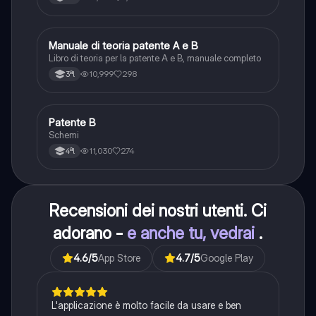
Manuale di teoria patente A e B
Italiano
Libro di teoria per la patente A e B, manuale completo
10,999
298
3ªl
Patente B
Altro
Schemi
11,030
274
4ªl
Recensioni dei nostri utenti. Ci
adorano -
e anche tu, vedrai
.
4.6
/5
App Store
4.7
/5
Google Play
L'applicazione è molto facile da usare e ben