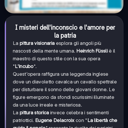
I misteri dell'inconscio e l'amore per
la patria
La
pittura visionaria
esplora gli angoli più
nascosti della mente umana.
Heinrich Füssli
è il
maestro di questo stile con la sua opera
"
L'incubo
".
Quest'opera raffigura una leggenda inglese
dove un diavoletto cavalca un cavallo spettrale
per disturbare il sonno delle giovani donne. Le
figure emergono da sfondi scurissimi illuminate
da una luce irreale e misteriosa.
La
pittura storica
invece celebra i sentimenti
patriottici.
Eugene Delacroix
con "
La libertà che
guida il popolo
" racconta la rivolta dei parigini