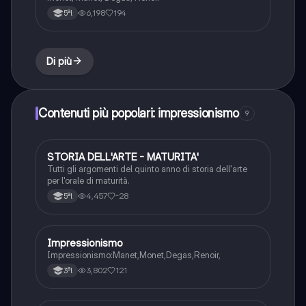
6,198
194
5ªl
Di più
Contenuti più popolari: impressionismo
9
STORIA DELL'ARTE - MATURITA'
Storia dell'arte
Tutti gli argomenti del quinto anno di storia dell'arte
per l'orale di maturità.
4,457
-28
5ªl
Impressionismo
Storia dell'arte
Impressionismo:Manet,Monet,Degas,Renoir,
3,802
121
3ªl