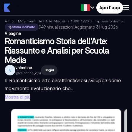
Apri l'app
Arti
I Movimenti dell'Arte Moderna 1800-1970
impressionismo
949
visualizzazioni
·
Aggiornato
31 lug 2026
·
Storia dell'arte
9 pagine
Romanticismo Storia dell'Arte:
Riassunto e Analisi per Scuola
Media
valentina
V
Segui
@
valentina_qjvi
Il
Romanticismo arte caratteristiche
si sviluppa come
movimento rivoluzionario che...
Mostra di più