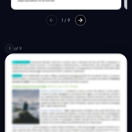
1
/
9
of
9
1