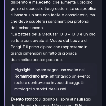
disperato e maledetto, che alimenta il proprio
genio di eccessi e trasgressioni. La sua poetica
si basa su un'arte non facile e consolatoria, ma
che deve scuotere i sentimenti più profondi
dell'animo umano.
1818-
1818
−
1819
"La zattera della Medusa"
è un olio
1819
su tela conservato al Museo del Louvre di
Parigi. È il primo dipinto che rappresenta in
grandi dimensioni un fatto di cronaca
drammatico contemporaneo.
Highlight
: L'opera segna una svolta nel
Romanticismo arte
, affrontando un evento
reale e controverso invece di soggetti
mitologici o storici idealizzati.
Evento storico
: Il dipinto si ispira al naufragio
della fregata francese Méduse nel 1816, al