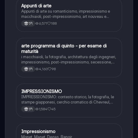
Appunti di arte
Storia dell'arte
Appunti di arte su romanticismo, impressionismo e
macchiaioli, post-impressionismo, art nouveau e
avanguardie
6,571
188
5ªl
arte programma di quinto - per esame di
Storia dell'arte
maturità
i macchiaioli, la fotografia, architettura degli ingegneri,
impressionismo, post-impressionismo, secessione,
art nouveau, espressionismo, I Fauves, cubismo,
4,160
98
3ªl
futurismo, astrattismo, futurismo, dadaismo,
surrealismo. Artisti e descrizione delle opere
IMPRESSIONISMO
Storia dell'arte
IMPRESSIONISMO: contesto storico, la fotografia, le
stampe giapponesi, cerchio cromatico di Chevreul,
MANET, MONET, DEGAS, RENOIR, BERTHE
1,584
45
3ªl
MORISOT. (Per ogni artista c'è una breve biografia e
l'analisi delle loro opere).
Impressionismo
Storia dell'arte
Monet, Manet, Degas, Renoir