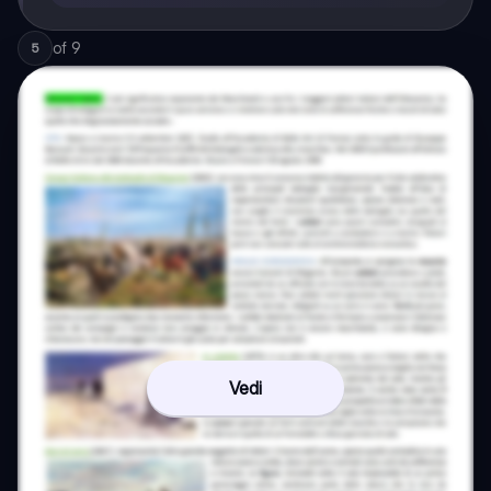
of
9
5
Vedi