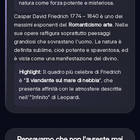
natura come forza potente e misteriosa.
1774-
1774
−
1840
Caspar David Friedrich
è uno dei
1840
massimi esponenti del
Romanticismo arte
. Nelle
sue opere raffigura soprattutto paesaggi
grandiosi che sovrastano l'uomo. La natura è
definita sublime, cioè potente e spaventosa, ed
è vista come una manifestazione del divino.
Highlight
: Il quadro più celebre di Friedrich
è "
Il viandante sul mare di nebbia
", che
presenta affinità con le atmosfere descritte
nell'"Infinito" di Leopardi.
Pensavamo che non l'avreste mai