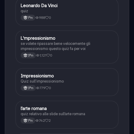
L
Leonardo Da Vinci
Arte
quiz
988
0
1ªm
L
L'mpressionismo
Arte
se volete ripassare bene velocemente gli
impressionismo questo quiz fa per voi
1,121
0
3ªm
I
Impressionismo
Arte
Quiz sull'impressionismo
779
0
3ªm
L
l’arte romana
Arte
quiz relativo alle slide sull’arte romana
742
2
1ªm