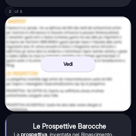
of
6
2
Vedi
Le Prospettive Barocche
La
prospettiva
, inventata nel Rinascimento,