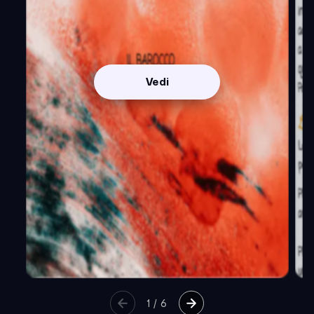
Vedi
1
/
6