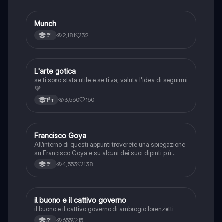
alcun limite!!
Munch
Arte
2,181
32
5ªl
L'arte gotica
Arte
se ti sono stata utile e se ti va, valuta l'idea di seguirmi
💜
3,560
150
1ªm
Francisco Goya
Arte
All’interno di questi appunti troverete una spiegazione
su Francisco Goya e su alcuni dei suoi dipinti più
importanti. In questa interrogazione ho preso 9-.
4,553
138
5ªl
il buono e il cattivo governo
Arte
il buono e il cattivo governo di ambrogio lorenzetti
655
15
3ªl