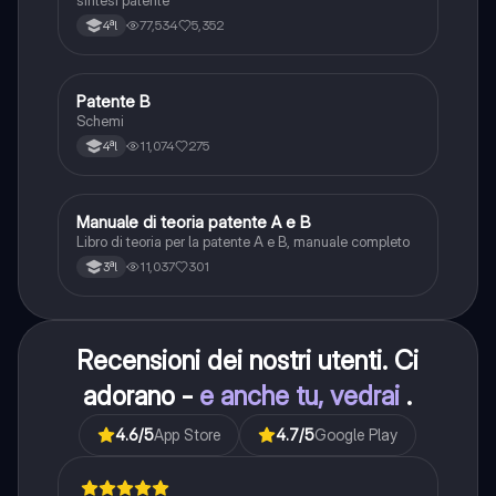
sintesi patente
77,534
5,352
4ªl
Patente B
Altro
Schemi
11,074
275
4ªl
Manuale di teoria patente A e B
Italiano
Libro di teoria per la patente A e B, manuale completo
11,037
301
3ªl
Recensioni dei nostri utenti. Ci
adorano -
e anche tu, vedrai
.
4.6
/5
App Store
4.7
/5
Google Play