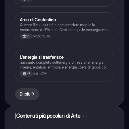
Arco di Costantino
Arte
Questo file vi aiuterà a comprendere meglio la
costruzione dell'Arco di Costantino, e le conseguenze
che ci saranno nella storiografia futura dell'arte
1,107
18
2ªl
europea.
L’energia si trasferisce
Scienze
riassunto completo sull’energia di reazione: energia
interna, entalpia, entropia e energia libera di gibbs con
formule
516
9
4ªl
Di più
Contenuti più popolari di Arte
9