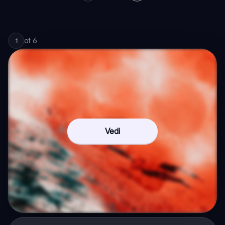
of
6
1
Vedi