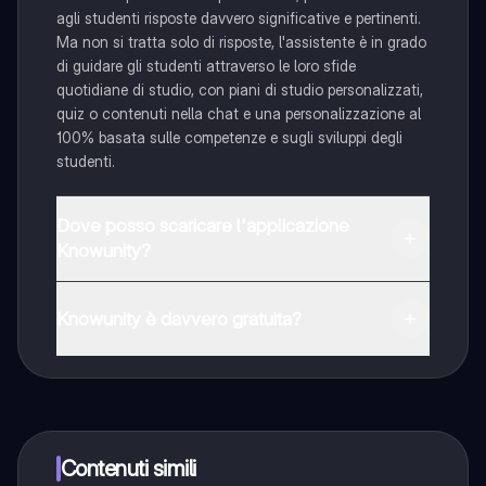
agli studenti risposte davvero significative e pertinenti.
Ma non si tratta solo di risposte, l'assistente è in grado
di guidare gli studenti attraverso le loro sfide
quotidiane di studio, con piani di studio personalizzati,
quiz o contenuti nella chat e una personalizzazione al
100% basata sulle competenze e sugli sviluppi degli
studenti.
Dove posso scaricare l'applicazione
Knowunity?
È possibile scaricare l'applicazione dal Google Play
Store e dall'Apple App Store.
Knowunity è davvero gratuita?
Sì, hai accesso completamente gratuito a tutti i
contenuti nell'app e puoi chattare o seguire i Creatori in
qualsiasi momento. Sbloccherai nuove funzioni
crescendo il tuo numero di follower. Inoltre, offriamo
Knowunity Premium, che consente di studiare senza
Contenuti simili