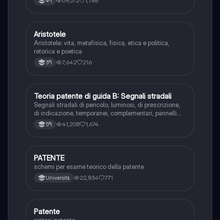
69,572
1,788
4ªl
Aristotele
Filosofia
Aristotele: vita, metafisica, fisica, etica e politica,
retorica e poetica
7,642
216
3ªl
Teoria patente di guida B: Segnali stradali
Ed. civ.
Segnali stradali di pericolo, luminosi, di prescrizione,
di indicazione, temporanei, complementari, pannelli
integrativi, segnaletica orizzontale, segnalazioni
41,208
1,674
5ªl
agenti del traffico, distanza di visibilità per l‘arresto,
minima di sicurezza.
PATENTE
Altro
schemi per esame teorico della patente
22,834
771
Università
Patente
Altro