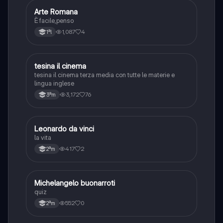
A
Arte Romana
Storia
È facile,penso
1,087
4
1ªl
tesina il cinema
Italiano
tesina il cinema terza media con tutte le materie e
lingua inglese
3,172
76
3ªm
L
Leonardo da vinci
Arte
la vita
417
2
2ªm
M
Michelangelo buonarroti
Arte
quiz
552
0
2ªm