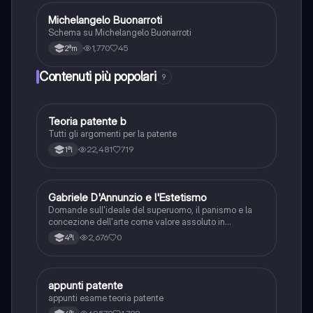
Michelangelo Buonarroti
Arte
Schema su Michelangelo Buonarroti
1,770
45
2ªm
Contenuti più popolari
9
Teoria patente b
Altro
Tutti gli argomenti per la patente
22,481
719
1ªl
G
Gabriele D'Annunzio e l'Estetismo
Italiano
Domande sull'ideale del superuomo, il panismo e la
concezione dell'arte come valore assoluto in
D'Annunzio.
2,676
0
4ªl
appunti patente
Altro
appunti esame teoria patente