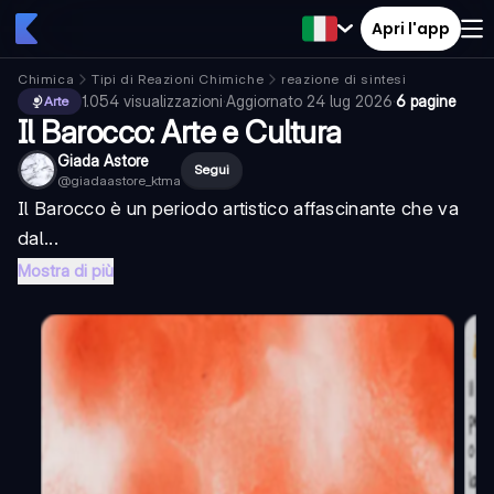
Apri l'app
Chimica
Tipi di Reazioni Chimiche
reazione di sintesi
1.054
visualizzazioni
·
Aggiornato
24 lug 2026
·
6 pagine
Arte
Il Barocco: Arte e Cultura
Giada Astore
Segui
@
giadaastore_ktma
Il Barocco è un periodo artistico affascinante che va
dal...
Mostra di più