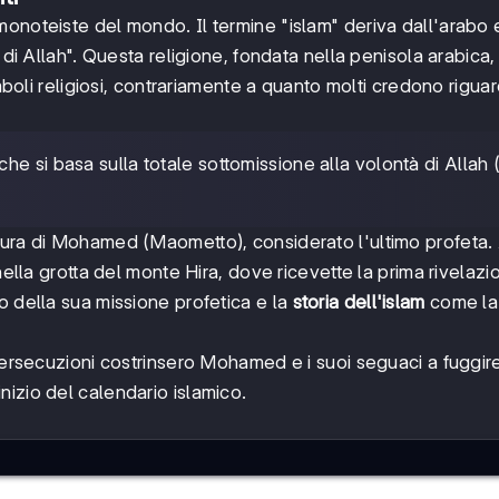
monoteiste del mondo. Il termine "islam" deriva dall'arabo 
 di Allah". Questa religione, fondata nella penisola arabica, 
imboli religiosi, contrariamente a quanto molti credono riguar
che si basa sulla totale sottomissione alla volontà di Allah 
gura di Mohamed (Maometto), considerato l'ultimo profeta. A
nella grotta del monte Hira, dove ricevette la prima rivelazi
o della sua missione profetica e la
storia dell'islam
come la
 persecuzioni costrinsero Mohamed e i suoi seguaci a fuggir
izio del calendario islamico.