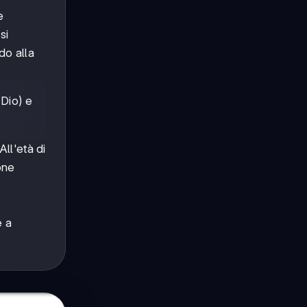
e
si
do alla
(Dio) e
ll'età di
one
e a