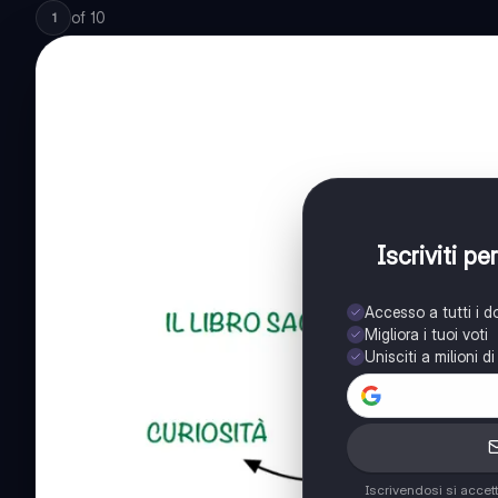
of
10
1
Iscriviti p
Accesso a tutti i 
Migliora i tuoi voti
Unisciti a milioni d
Iscrivendosi si accet