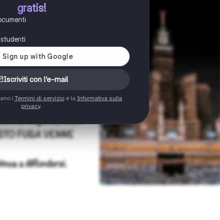
gratis!
documenti
i studenti
Iscriviti con l'e-mail
tano i
Termini di servizio
e la
Informativa sulla
privacy
.