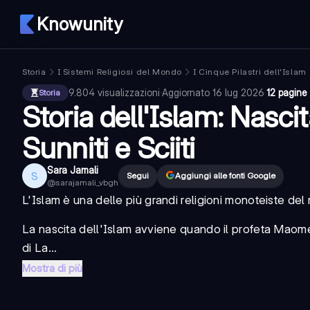
Knowunity
Storia
I Sistemi Religiosi del Mondo
I Cinque Pilastri dell'Islam
9.804
visualizzazioni
·
Aggiornato
16 lug 2026
·
12 pagine
Storia
Storia dell'Islam: Nascit
Sunniti e Sciiti
Sara Jamali
S
Segui
Aggiungi alle fonti Google
@
sarajamali_vbgh
L'
Islam
è una delle più grandi religioni monoteiste del
La
nascita dell'Islam
avviene quando il profeta Maometto
di
La...
Mostra di più