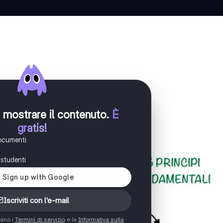
er mostrare il contenuto
.
È
gratis!
documenti
i studenti
Iscriviti con l'e-mail
tano i
Termini di servizio
e la
Informativa sulla