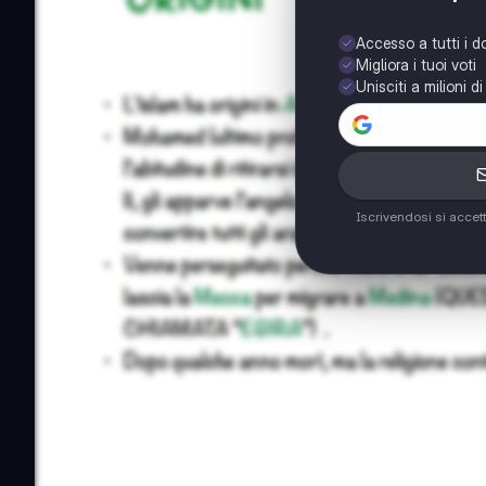
Accesso a tutti i 
Migliora i tuoi voti
Unisciti a milioni d
Iscrivendosi si accet