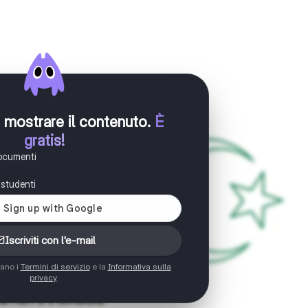
er mostrare il contenuto
.
È
gratis!
documenti
i studenti
Iscriviti con l'e-mail
tano i
Termini di servizio
e la
Informativa sulla
privacy
.