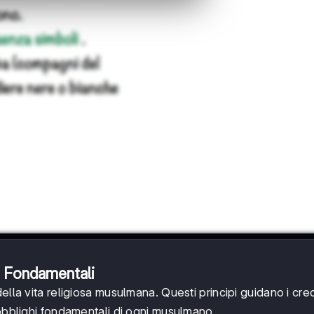
he Fondamentali
lla vita religiosa musulmana. Questi principi guidano i cre
 obblighi fondamentali di ogni musulmano.