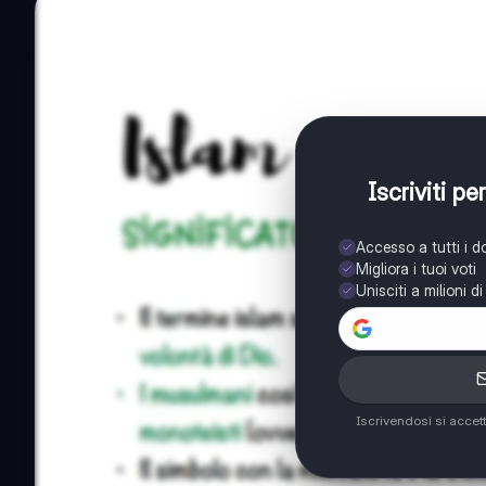
Iscriviti p
Accesso a tutti i 
Migliora i tuoi voti
Unisciti a milioni d
Iscrivendosi si accet