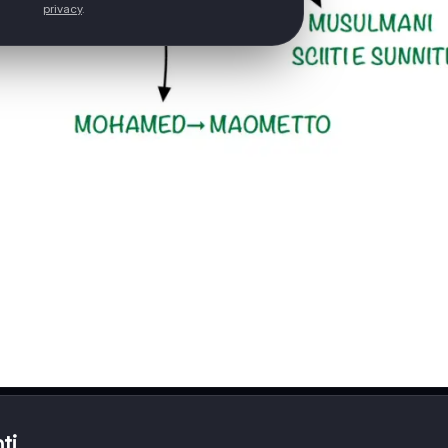
privacy
.
ti