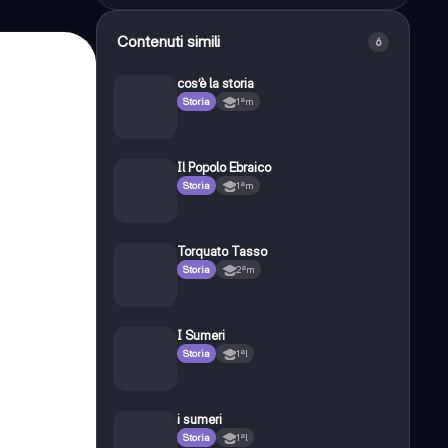
Contenuti simili
6
cos’è la storia
Storia
1ªm
Il Popolo Ebraico
Storia
1ªm
Torquato Tasso
Storia
2ªm
I Sumeri
Storia
1ªl
i sumeri
Storia
1ªl