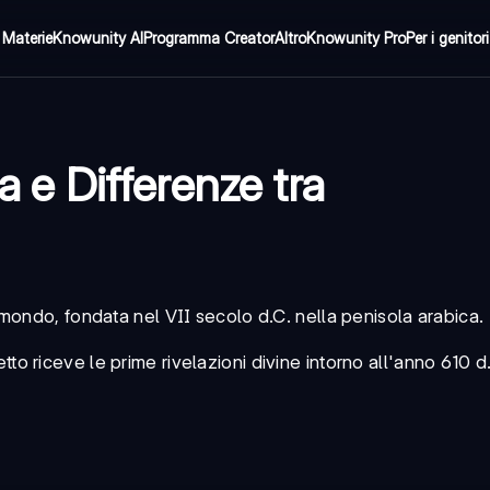
Materie
Knowunity AI
Programma Creator
Altro
Knowunity Pro
Per i genitori
a e Differenze tra
 mondo, fondata nel VII secolo d.C. nella penisola arabica.
 riceve le prime rivelazioni divine intorno all'anno 610 d.C