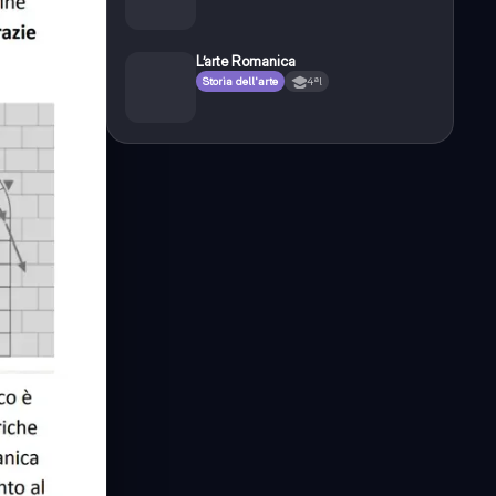
L’arte Romanica
Storia dell'arte
4ªl