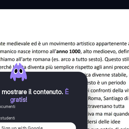
er mostrare il contenuto
.
È
gratis!
documenti
i studenti