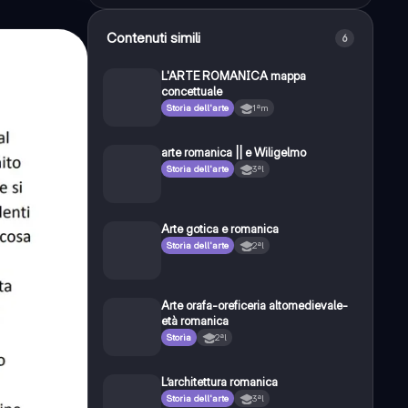
Contenuti simili
6
L'ARTE ROMANICA mappa
concettuale
Storia dell'arte
1ªm
arte romanica || e Wiligelmo
Storia dell'arte
3ªl
Arte gotica e romanica
Storia dell'arte
2ªl
Arte orafa-oreficeria altomedievale-
età romanica
Storia
2ªl
L’architettura romanica
Storia dell'arte
3ªl