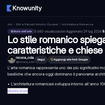
Knowunity
Arti
Stili e Periodi Artistici Europei
Architettura Romanica
5.680
visualizzazioni
·
Aggiornato
29 lug 2026
·
8
Storia dell'arte
Lo stile romanico spiega
caratteristiche e chiese
nicoca_cola
Segui
Aggiungi alle fonti Google
@
nicoca_cola
L'
arte romanica
rappresenta uno dei più significativi mo
basiliche che ancora oggi dominano il panorama archite
• L'
architettura romanica
si sviluppa intorno all'anno 100
Mostra di più