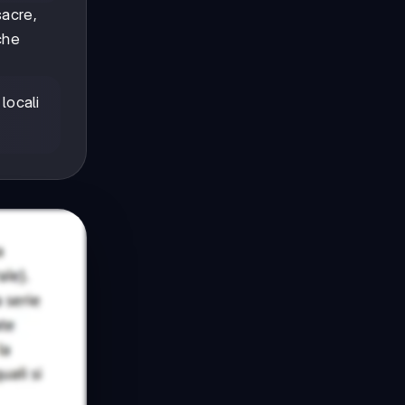
sacre,
che
 locali