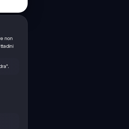
re non
ttadini
dra".