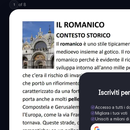
of
8
1
Iscriviti p
Accesso a tutti i 
Migliora i tuoi voti
Unisciti a milioni d