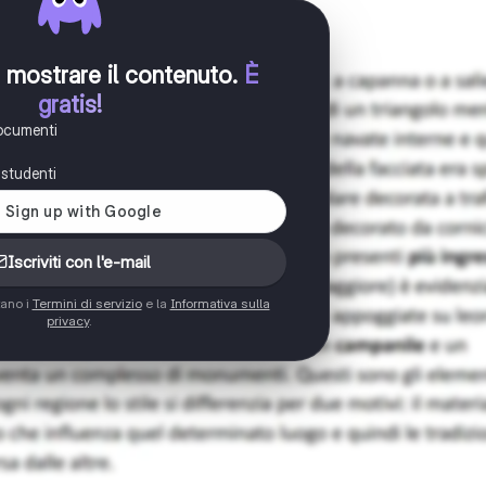
er mostrare il contenuto
.
È
gratis!
documenti
i studenti
Iscriviti con l'e-mail
tano i
Termini di servizio
e la
Informativa sulla
privacy
.