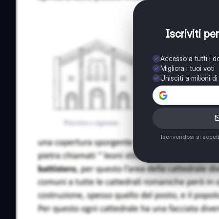
Iscriviti p
Accesso a tutti i 
Migliora i tuoi voti
Unisciti a milioni d
Iscrivendosi si accet