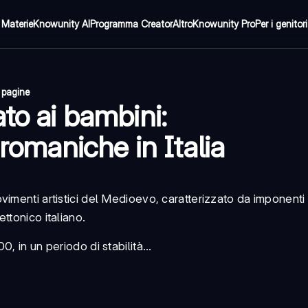
Materie
Knowunity AI
Programma Creator
Altro
Knowunity Pro
Per i genitori
 pagine
to ai bambini:
 romaniche in Italia
vimenti artistici del Medioevo, caratterizzato da imponenti 
ttonico italiano.
0, in un periodo di stabilità...