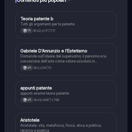
9
Teoria patente b
Altro
Tutti gli argomenti per la patente
22,411
717
1ªl
G
Gabriele D'Annunzio e l'Estetismo
Italiano
Domande sull'ideale del superuomo, il panismo e la
concezione dell'arte come valore assoluto in
D'Annunzio.
2,676
0
4ªl
appunti patente
Altro
appunti esame teoria patente
69,458
1,785
4ªl
Aristotele
Filosofia
Aristotele: vita, metafisica, fisica, etica e politica,
retorica e poetica