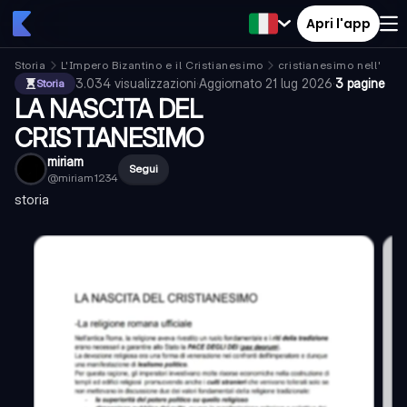
Apri l'app
Storia
L'Impero Bizantino e il Cristianesimo
cristianesimo nell'imp
3.034
visualizzazioni
·
Aggiornato
21 lug 2026
·
3 pagine
Storia
LA NASCITA DEL
CRISTIANESIMO
miriam
Segui
@
miriam1234
storia