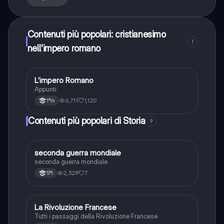
Contenuti più popolari: cristianesimo
1
nell'impero romano
L’impero Romano
Storia
Appunti
6,711
1,120
1ªm
Contenuti più popolari di Storia
9
S
seconda guerra mondiale
Storia
seconda guerra mondiale
2,329
7
5ªl
La Rivoluzione Francese
Storia
Tutti i passaggi della Rivoluzione Francese