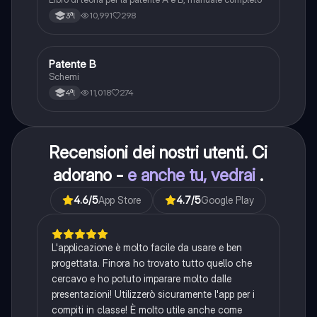
10,991
298
3ªl
Patente B
Altro
Schemi
11,018
274
4ªl
Recensioni dei nostri utenti. Ci
adorano -
e anche tu, vedrai
.
4.6
/5
App Store
4.7
/5
Google Play
L'applicazione è molto facile da usare e ben
progettata. Finora ho trovato tutto quello che
cercavo e ho potuto imparare molto dalle
presentazioni! Utilizzerò sicuramente l'app per i
compiti in classe! È molto utile anche come