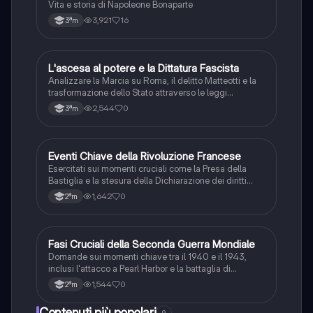
Vita e storia di Napoleone Bonaparte
3,921
16
3ªm
L
L'ascesa al potere e la Dittatura Fascista
Storia
Analizzare la Marcia su Roma, il delitto Matteotti e la
trasformazione dello Stato attraverso le leggi
fascistissime.
2,544
0
3ªm
E
Eventi Chiave della Rivoluzione Francese
Storia
Esercitati sui momenti cruciali come la Presa della
Bastiglia e la stesura della Dichiarazione dei diritti
dell'uomo e del cittadino.
1,642
0
2ªm
F
Fasi Cruciali della Seconda Guerra Mondiale
Storia
Domande sui momenti chiave tra il 1940 e il 1943,
inclusi l'attacco a Pearl Harbor e la battaglia di
Stalingrado.
1,544
0
2ªm
Contenuti più popolari