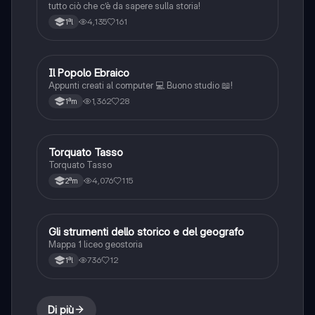
tutto ciò che c’è da sapere sulla storia!
4,135
161
1ªl
Il Popolo Ebraico
Storia
Appunti creati al computer 💻 Buono studio 📖!
1,362
28
1ªm
Torquato Tasso
Storia
Torquato Tasso
4,076
115
2ªm
Gli strumenti dello storico e del geografo
Storia
Mappa 1 liceo geostoria
736
12
1ªl
Di più