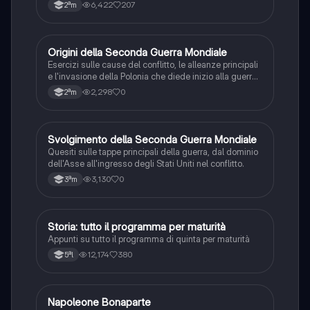
6,422
207
2ªm
O
Origini della Seconda Guerra Mondiale
Storia
Esercizi sulle cause del conflitto, le alleanze principali
e l'invasione della Polonia che diede inizio alla guerra
mondiale.
2,298
0
2ªm
S
Svolgimento della Seconda Guerra Mondiale
Storia
Quesiti sulle tappe principali della guerra, dal dominio
dell'Asse all'ingresso degli Stati Uniti nel conflitto.
3,130
0
3ªm
Storia: tutto il programma per maturità
Storia
Appunti su tutto il programma di quinta per maturità
12,174
380
5ªl
N
Napoleone Bonaparte
Storia