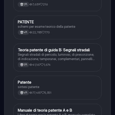
7,639
216
3ªl
PATENTE
Altro
schemi per esame teorico della patente
22,785
770
4ªl
Teoria patente di guida B: Segnali stradali
Ed. civ.
Segnali stradali di pericolo, luminosi, di prescrizione,
di indicazione, temporanei, complementari, pannelli
integrativi, segnaletica orizzontale, segnalazioni
41,167
1,674
5ªl
agenti del traffico, distanza di visibilità per l‘arresto,
minima di sicurezza.
Patente
Altro
sintesi patente
77,487
5,351
4ªl
Manuale di teoria patente A e B
Italiano
Libro di teoria per la patente A e B, manuale completo