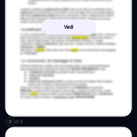
Vedi
of
3
3