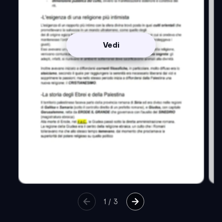
Vedi
1
/
3