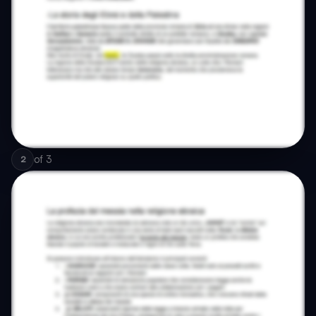
of
3
2