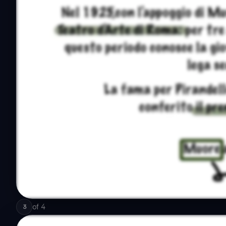
of
4
3