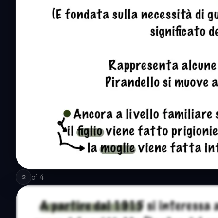
of
4
2