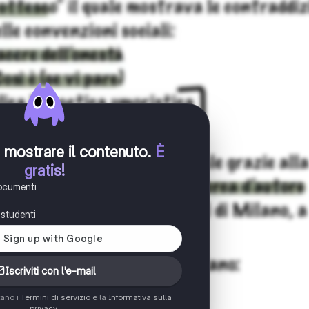
er mostrare il contenuto
.
È
gratis!
documenti
i studenti
Iscriviti con l'e-mail
tano i
Termini di servizio
e la
Informativa sulla
privacy
.