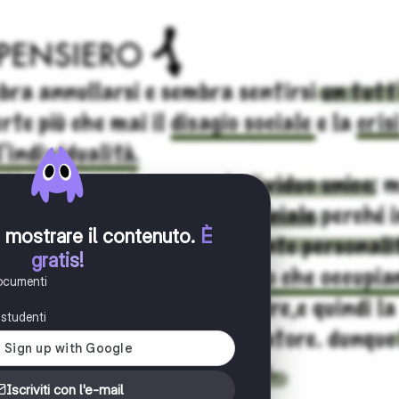
er mostrare il contenuto
.
È
gratis!
documenti
i studenti
Iscriviti con l'e-mail