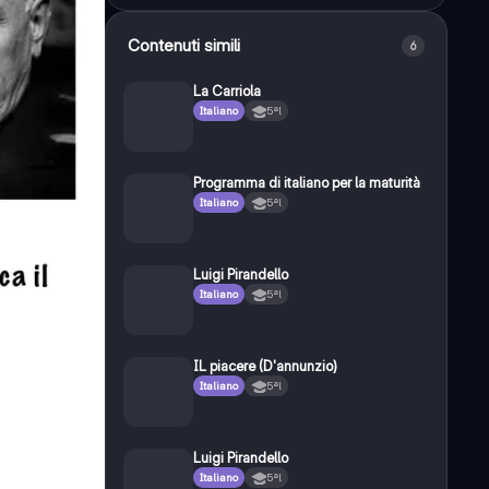
Contenuti simili
6
La Carriola
Italiano
5ªl
Programma di italiano per la maturità
Italiano
5ªl
Luigi Pirandello
Italiano
5ªl
IL piacere (D'annunzio)
Italiano
5ªl
Luigi Pirandello
Italiano
5ªl