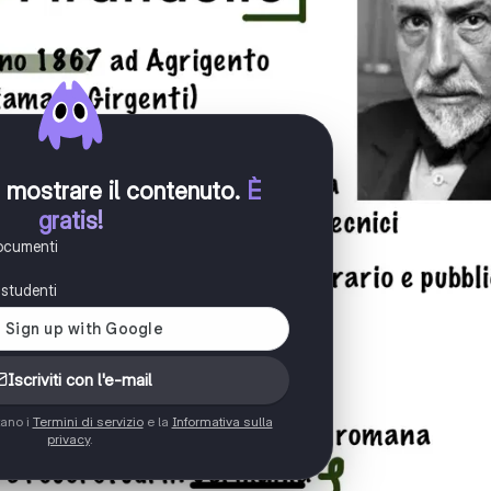
er mostrare il contenuto
.
È
gratis!
documenti
i studenti
Iscriviti con l'e-mail
tano i
Termini di servizio
e la
Informativa sulla
privacy
.