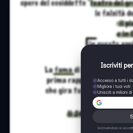
Iscriviti p
Accesso a tutti i 
Migliora i tuoi voti
Unisciti a milioni d
Iscrivendosi si accet