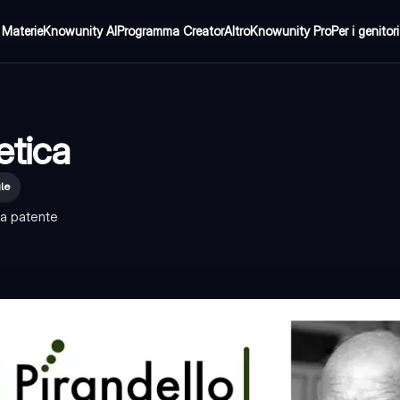
Materie
Knowunity AI
Programma Creator
Altro
Knowunity Pro
Per i genitori
etica
le
lla patente