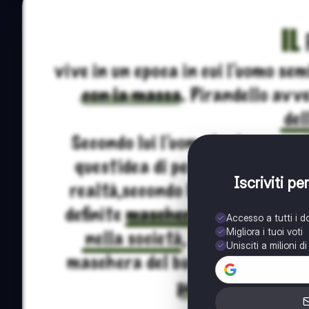
Iscriviti p
Accesso a tutti i 
Migliora i tuoi voti
Unisciti a milioni d