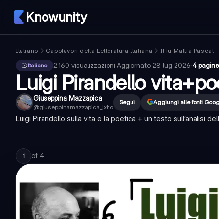
Knowunity
Italiano
Capolavori della Letteratura Italiana
Il fu Mattia Pascal
2.160
visualizzazioni
·
Aggiornato
28 lug 2026
·
4 pagine
Italiano
Luigi Pirandello vita+po
Giuseppina Mazzapica
Segui
Aggiungi alle fonti Goog
@
giuseppinamazzapica_lxho
Luigi Pirandello sulla vita e la poetica + un testo sull’analisi de
of
4
1