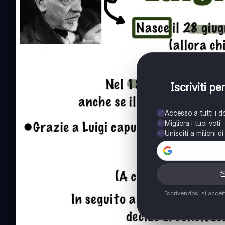
Iscriviti p
Accesso a tutti i 
Migliora i tuoi voti
Unisciti a milioni d
Iscrivendosi si accet