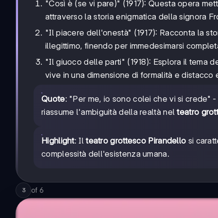
"Così è (se vi pare)" (1917): Questa opera mette
attraverso la storia enigmatica della signora F
"Il piacere dell'onestà" (1917): Racconta la st
illegittimo, finendo per immedesimarsi comple
"Il giuoco delle parti" (1918): Esplora il tema 
vive in una dimensione di formalità e distacco
Quote
: "Per me, io sono colei che vi si crede" 
riassume l'ambiguità della realtà nel
teatro grot
Highlight
: Il
teatro grottesco Pirandello
si caratt
complessità dell'esistenza umana.
of
6
3