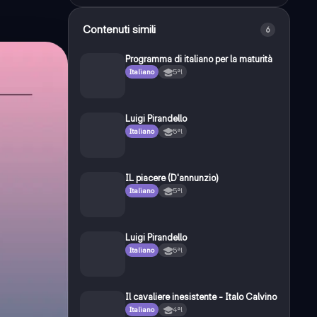
Contenuti simili
6
Programma di italiano per la maturità
Italiano
5ªl
Luigi Pirandello
Italiano
5ªl
IL piacere (D'annunzio)
Italiano
5ªl
Luigi Pirandello
Italiano
5ªl
Il cavaliere inesistente - Italo Calvino
Italiano
4ªl