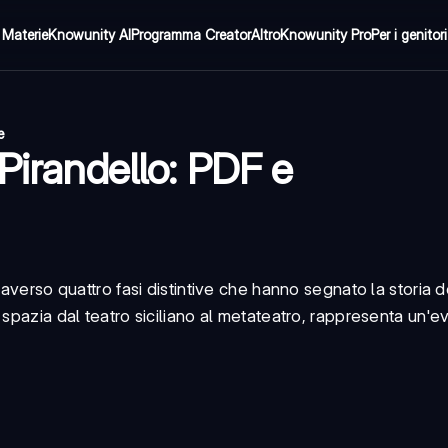
Materie
Knowunity AI
Programma Creator
Altro
Knowunity Pro
Per i genitori
e
Pirandello: PDF e
raverso quattro fasi distintive che hanno segnato la storia d
 spazia dal teatro siciliano al metateatro, rappresenta un'e