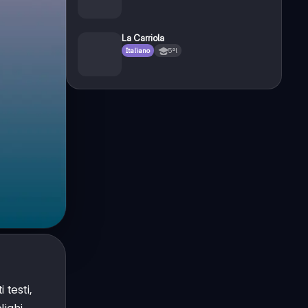
La Carriola
Italiano
5ªl
 testi,
lighi