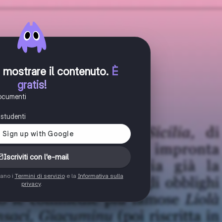
er mostrare il contenuto
.
È
gratis!
documenti
i studenti
Iscriviti con l'e-mail
tano i
Termini di servizio
e la
Informativa sulla
privacy
.