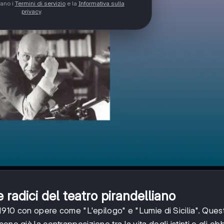
tano i
Termini di servizio
e la
Informativa sulla
privacy
.
e radici del teatro pirandelliano
 1910 con opere come "L'epilogo" e "Lumie di Sicilia". Questi
no già la contrapposizione tra la vita degli istinti e gli obb