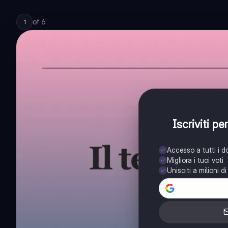
of
6
1
Iscriviti p
Accesso a tutti i 
Migliora i tuoi voti
Unisciti a milioni d