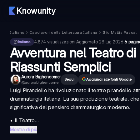
Knowunity
Italiano
Capolavori della Letteratura Italiana
Il fu Mattia Pascal
4.874
visualizzazioni
·
Aggiornato
28 lug 2026
·
6 pagin
Italiano
Avventura nel Teatro di 
Riassunti Semplici
Aurora Bighencomer
Segui
Aggiungi alle fonti Google
@
aurorabighencomer
Luigi Pirandello ha rivoluzionato il
teatro pirandello
att
drammaturgia italiana. La sua produzione teatrale, che
significativa del pensiero drammaturgico moderno.
• Il
Teatro...
Mostra di più