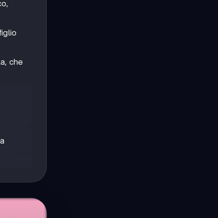
co,
iglio
la, che
la