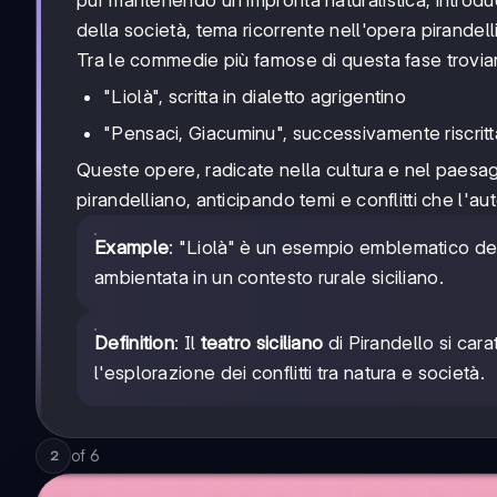
della società, tema ricorrente nell'opera pirandell
Tra le commedie più famose di questa fase trovi
"Liolà", scritta in dialetto agrigentino
"Pensaci, Giacuminu", successivamente riscritta 
Queste opere, radicate nella cultura e nel paesagg
pirandelliano, anticipando temi e conflitti che l'
Example
: "Liolà" è un esempio emblematico d
ambientata in un contesto rurale siciliano.
Definition
: Il
teatro siciliano
di Pirandello si cara
l'esplorazione dei conflitti tra natura e società.
of
6
2