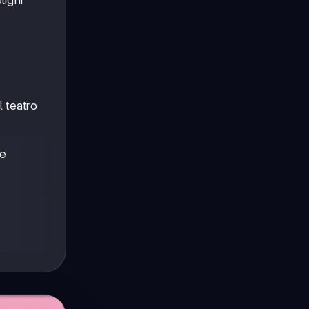
l teatro
.
 e