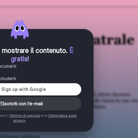
er mostrare il contenuto
.
È
gratis!
documenti
i studenti
Iscriviti con l'e-mail
tano i
Termini di servizio
e la
Informativa sulla
privacy
.