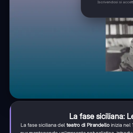
Iscrivendosi si accet
La fase siciliana: L
La fase siciliana del
teatro di Pirandello
inizia nel
pur mantenendo un'impronta naturalistica, introduco