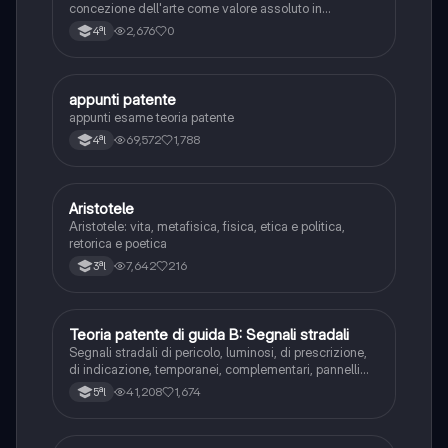
concezione dell'arte come valore assoluto in
D'Annunzio.
2,676
0
4ªl
appunti patente
Altro
appunti esame teoria patente
69,572
1,788
4ªl
Aristotele
Filosofia
Aristotele: vita, metafisica, fisica, etica e politica,
retorica e poetica
7,642
216
3ªl
Teoria patente di guida B: Segnali stradali
Ed. civ.
Segnali stradali di pericolo, luminosi, di prescrizione,
di indicazione, temporanei, complementari, pannelli
integrativi, segnaletica orizzontale, segnalazioni
41,208
1,674
5ªl
agenti del traffico, distanza di visibilità per l‘arresto,
minima di sicurezza.