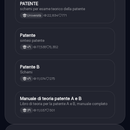
PATENTE
Altro
schemi per esame teorico della patente
22,834
771
Università
Patente
Altro
sintesi patente
77,535
5,352
4ªl
Patente B
Altro
Schemi
11,074
275
4ªl
Manuale di teoria patente A e B
Italiano
Libro di teoria per la patente A e B, manuale completo
11,037
301
3ªl