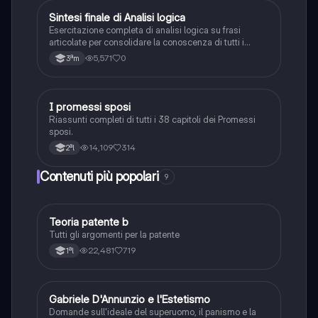
S
Sintesi finale di Analisi logica
Italiano
Esercitazione completa di analisi logica su frasi
articolate per consolidare la conoscenza di tutti i
complementi.
5,571
0
3ªm
I promessi sposi
Italiano
Riassunti completi di tutti i 38 capitoli dei Promessi
sposi.
14,109
314
2ªl
Contenuti più popolari
9
Teoria patente b
Altro
Tutti gli argomenti per la patente
22,481
719
1ªl
G
Gabriele D'Annunzio e l'Estetismo
Italiano
Domande sull'ideale del superuomo, il panismo e la