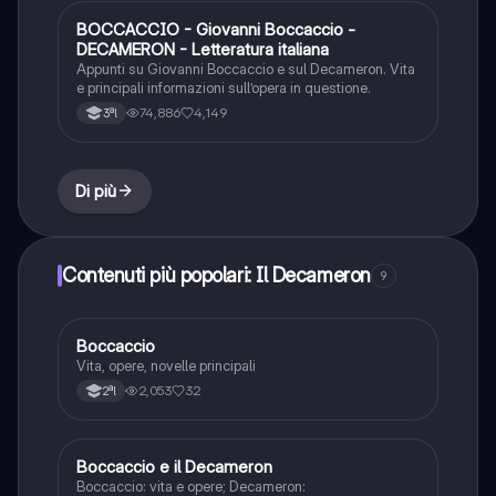
BOCCACCIO - Giovanni Boccaccio -
Italiano
DECAMERON - Letteratura italiana
Appunti su Giovanni Boccaccio e sul Decameron. Vita
e principali informazioni sull’opera in questione.
74,886
4,149
3ªl
Di più
Contenuti più popolari: Il Decameron
9
Boccaccio
Italiano
Vita, opere, novelle principali
2,053
32
2ªl
Boccaccio e il Decameron
Italiano
Boccaccio: vita e opere; Decameron: