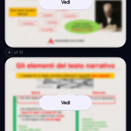
Vedi
of
10
4
Vedi