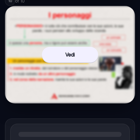
of
10
10
Vedi