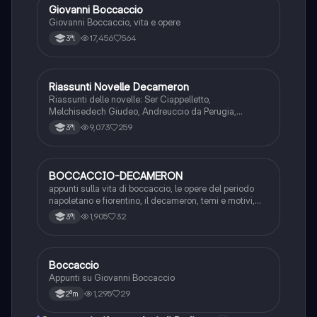
Giovanni Boccaccio
Italiano
Giovanni Boccaccio, vita e opere
17,456
564
3ªl
Riassunti Novelle Decameron
Italiano
Riassunti delle novelle: Ser Ciappelletto,
Melchisedech Giudeo, Andreuccio da Perugia,
Lisabetta da Messina, Chichibio e la gru, Guido
9,073
259
3ªl
Cavalcanti, la badessa e le brache.
BOCCACCIO-DECAMERON
Italiano
appunti sulla vita di boccaccio, le opere del periodo
napoletano e fiorentino, il decameron, temi e motivi,
sintesi e analisi di 10 novelle
1,905
32
3ªl
Boccaccio
Italiano
Appunti su Giovanni Boccaccio
1,295
29
2ªm