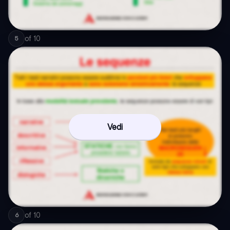
of
10
5
Vedi
of
10
6