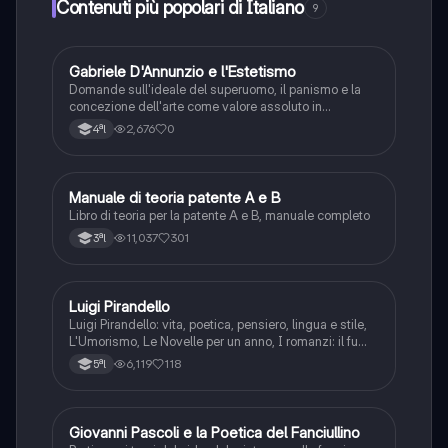
Contenuti più popolari di Italiano
9
G
Gabriele D'Annunzio e l'Estetismo
Italiano
Domande sull'ideale del superuomo, il panismo e la
concezione dell'arte come valore assoluto in
D'Annunzio.
2,676
0
4ªl
Manuale di teoria patente A e B
Italiano
Libro di teoria per la patente A e B, manuale completo
11,037
301
3ªl
Luigi Pirandello
Italiano
Luigi Pirandello: vita, poetica, pensiero, lingua e stile,
L'Umorismo, Le Novelle per un anno, I romanzi: il fu
Mattia Pascal, Quaderni di Serafino Gubbio operatore;
6,119
118
5ªl
Uno, nessuno e centomila; il teatro: Sei personaggi in
cerca d'autore; Enrico IV.
G
Giovanni Pascoli e la Poetica del Fanciullino
Italiano