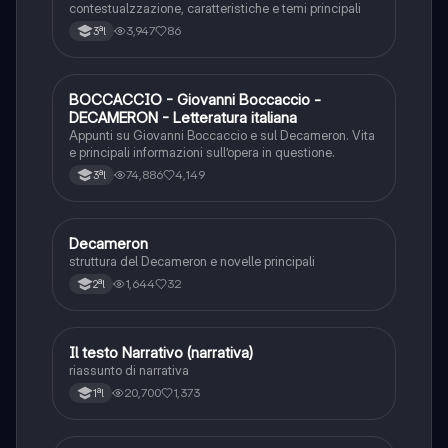
contestualzzazione, caratteristiche e temi principali
3,947
86
3ªl
BOCCACCIO - Giovanni Boccaccio -
Italiano
DECAMERON - Letteratura italiana
Appunti su Giovanni Boccaccio e sul Decameron. Vita
e principali informazioni sull’opera in questione.
74,886
4,149
3ªl
Decameron
Italiano
struttura del Decameron e novelle principali
1,644
32
2ªl
Il testo Narrativo (narrativa)
Italiano
riassunto di narrativa
20,700
1,373
1ªl