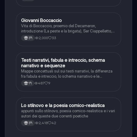
Giovanni Boccaccio
Italiano
Vita di Boccaccio, proemio del Decameron,
introduzione (La peste e la brigata), Ser Ciappelletto,
Lisabetta da Messina, Federico degli Alberighi,
2,000
33
3ªl
Chichibio e la gru, Calandrino e l’elitropia.
Testi narrativi, fabula e intreccio, schema
Italiano
narrativo e sequenze
Mappe concettuali sul sui testi narrativi, la differenza
fra fabula e intreccio, lo schema narrativo e le
sequenze
487
9
1ªl
Lo stilnovo e la poesia comico-realistica
Italiano
appunti sullo stilnovo, poesia comico-realistica e i vari
autori dei queste due correnti poetiche
2,418
42
3ªl