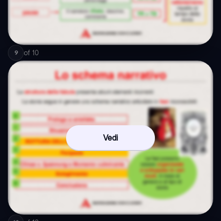
of
10
9
Vedi