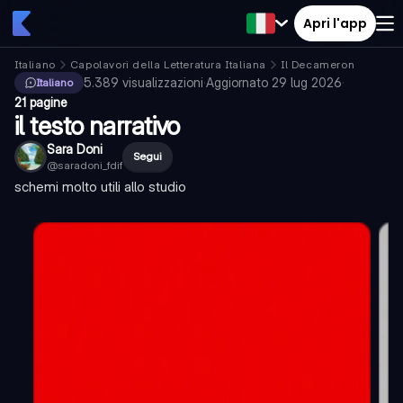
Apri l'app
Italiano
Capolavori della Letteratura Italiana
Il Decameron
5.389
visualizzazioni
·
Aggiornato
29 lug 2026
·
Italiano
21 pagine
il testo narrativo
Sara Doni
Segui
@
saradoni_fdif
schemi molto utili allo studio