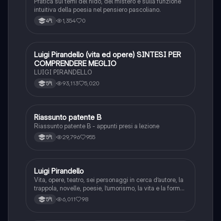
Pratica sui temi del nido, del mistero e sulla funzione
intuitiva della poesia nel pensiero pascoliano.
1,354
0
4ªl
Luigi Pirandello (vita ed opere) SINTESI PER
Italiano
COMPRENDERE MEGLIO
LUIGI PIRANDELLO
93,113
5,020
5ªl
Riassunto patente B
Italiano
Riassunto patente B - appunti presi a lezione
29,796
955
5ªl
Luigi Pirandello
Italiano
Vita, opere, teatro, sei personaggi in cerca d’autore, la
trappola, novelle, poesie, l’umorismo, la vita e la forma,
frantumazione dell’Io, la civiltà moderna e
6,011
98
5ªl
l’alienazione, il treno ha fischiato, canta l’epistola, i
romanzi, io e il mio naso