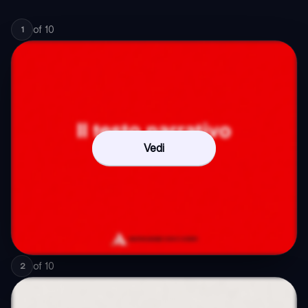
of
10
1
Vedi
of
10
2