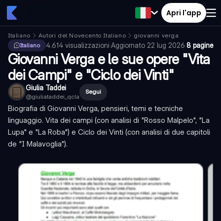
Apri l'app
Italiano
Autori del Novecento Italiano
giovanni verga
4.614
visualizzazioni
·
Aggiornato
22 lug 2026
·
8 pagine
Italiano
Giovanni Verga e le sue opere "Vita
dei Campi" e "Ciclo dei Vinti"
Giulia Taddei
Segui
@
giuliataddei_qcla
Biografia di Giovanni Verga, pensieri, temi e tecniche
linguaggio. Vita dei campi (con analisi di "Rosso Malpelo", "La
Lupa" e "La Roba") e Ciclo dei Vinti (con analisi di due capitoli
de "I Malavoglia").