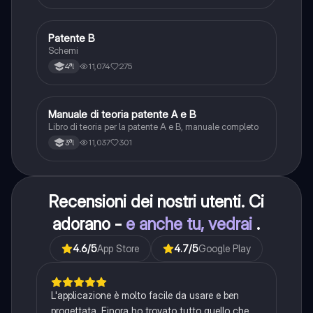
Patente B
Altro
Schemi
11,074
275
4ªl
Manuale di teoria patente A e B
Italiano
Libro di teoria per la patente A e B, manuale completo
11,037
301
3ªl
Recensioni dei nostri utenti. Ci
adorano -
e anche tu, vedrai
.
4.6
/5
App Store
4.7
/5
Google Play
L'applicazione è molto facile da usare e ben
progettata. Finora ho trovato tutto quello che