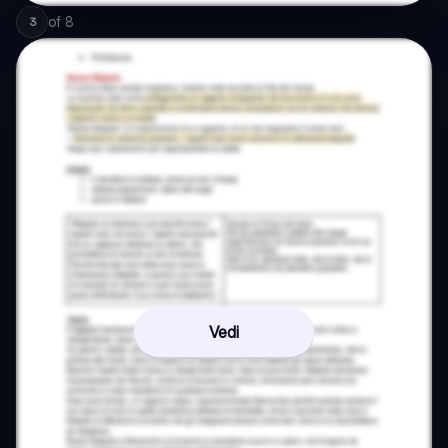
of
8
3
Vedi