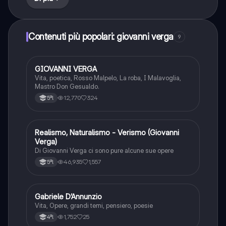
Contenuti più popolari: giovanni verga
9
GIOVANNI VERGA
Italiano
Vita, poetica, Rosso Malpelo, La roba, I Malavoglia,
Mastro Don Gesualdo.
12,770
324
5ªl
Realismo, Naturalismo - Verismo (Giovanni
Italiano
Verga)
Di Giovanni Verga ci sono pure alcune sue opere
46,935
1,557
5ªl
Gabriele D’Annunzio
Italiano
Vita, Opere, grandi temi, pensiero, poesie
1,752
25
4ªl