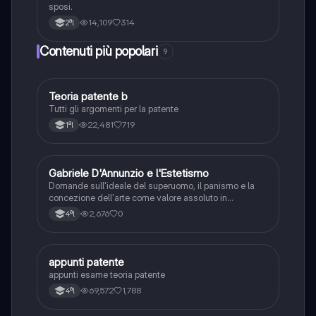
sposi.
14,109
314
2ªl
Contenuti più popolari
9
Teoria patente b
Altro
Tutti gli argomenti per la patente
22,481
719
1ªl
G
Gabriele D'Annunzio e l'Estetismo
Italiano
Domande sull'ideale del superuomo, il panismo e la
concezione dell'arte come valore assoluto in
D'Annunzio.
2,676
0
4ªl
appunti patente
Altro
appunti esame teoria patente
69,572
1,788
4ªl