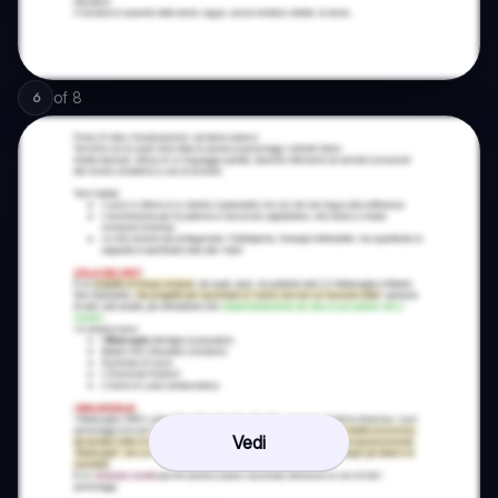
of
8
6
Vedi