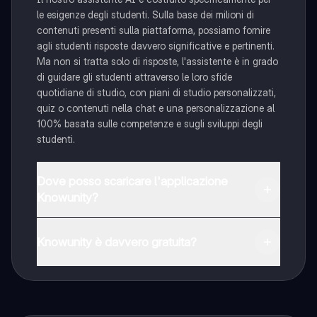
le esigenze degli studenti. Sulla base dei milioni di
contenuti presenti sulla piattaforma, possiamo fornire
agli studenti risposte davvero significative e pertinenti.
Ma non si tratta solo di risposte, l'assistente è in grado
di guidare gli studenti attraverso le loro sfide
quotidiane di studio, con piani di studio personalizzati,
quiz o contenuti nella chat e una personalizzazione al
100% basata sulle competenze e sugli sviluppi degli
studenti.
Dove posso scaricare l'applicazione
Knowunity?
È possibile scaricare l'applicazione dal Google Play
Store e dall'Apple App Store.
Knowunity è davvero gratuita?
Sì, hai accesso completamente gratuito a tutti i
contenuti nell'app e puoi chattare o seguire i Creatori in
qualsiasi momento. Sbloccherai nuove funzioni