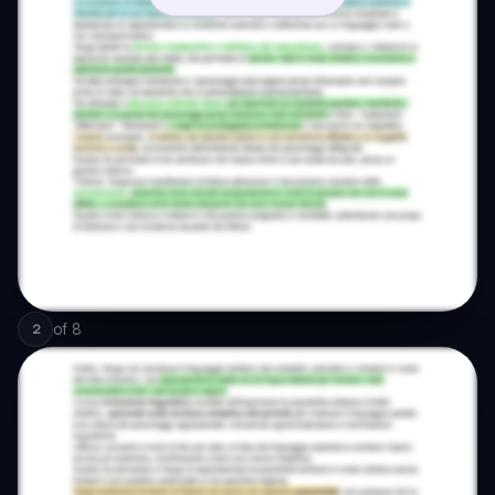
of
8
2