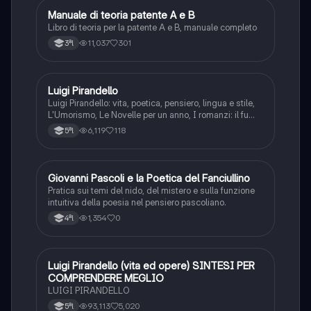
Manuale di teoria patente A e B
Italiano
Libro di teoria per la patente A e B, manuale completo
11,037
301
3ªl
Luigi Pirandello
Italiano
Luigi Pirandello: vita, poetica, pensiero, lingua e stile,
L'Umorismo, Le Novelle per un anno, I romanzi: il fu
Mattia Pascal, Quaderni di Serafino Gubbio operatore;
6,119
118
5ªl
Uno, nessuno e centomila; il teatro: Sei personaggi in
cerca d'autore; Enrico IV.
G
Giovanni Pascoli e la Poetica del Fanciullino
Italiano
Pratica sui temi del nido, del mistero e sulla funzione
intuitiva della poesia nel pensiero pascoliano.
1,354
0
4ªl
Luigi Pirandello (vita ed opere) SINTESI PER
Italiano
COMPRENDERE MEGLIO
LUIGI PIRANDELLO
93,113
5,020
5ªl