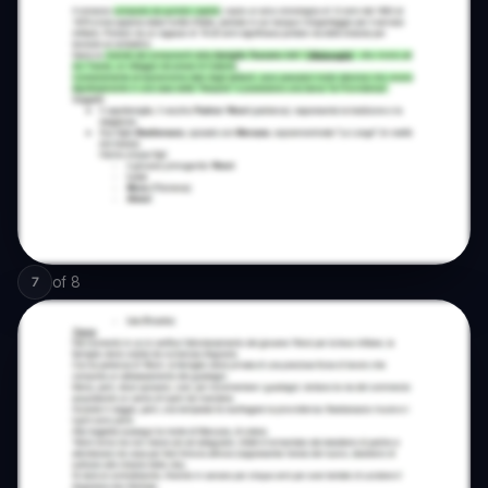
of
8
7