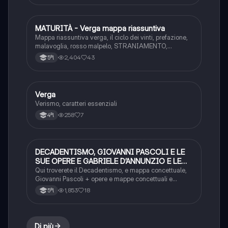
MATURITÀ - Verga mappa riassuntiva
Italiano
Mappa riassuntiva verga, il ciclo dei vinti, prefazione,
malavoglia, rosso malpelo, STRANIAMENTO,
straniamento rovesciato, artificio della regressione
2,404
43
5ªl
Verga
Italiano
Verismo, caratteri essenziali
258
7
4ªl
DECADENTISMO, GIOVANNI PASCOLI E LE
Italiano
SUE OPERE E GABRIELE D’ANNUNZIO E LE
SUE OPERE+MAPPE CONETTUALI
Qui troverete il Decadentismo, e mappa concettuale,
Giovanni Pascoli + opere e mappe concettuali e
Gabriele D’Annunzio + opere e mappe concettuale
1,853
18
5ªl
Di più