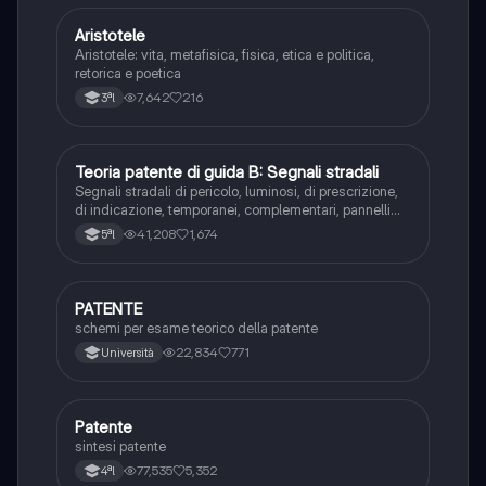
Aristotele
Filosofia
Aristotele: vita, metafisica, fisica, etica e politica,
retorica e poetica
7,642
216
3ªl
Teoria patente di guida B: Segnali stradali
Ed. civ.
Segnali stradali di pericolo, luminosi, di prescrizione,
di indicazione, temporanei, complementari, pannelli
integrativi, segnaletica orizzontale, segnalazioni
41,208
1,674
5ªl
agenti del traffico, distanza di visibilità per l‘arresto,
minima di sicurezza.
PATENTE
Altro
schemi per esame teorico della patente
22,834
771
Università
Patente
Altro
sintesi patente
77,535
5,352
4ªl