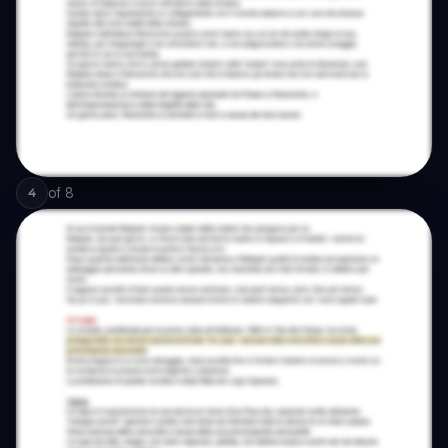
of
8
4