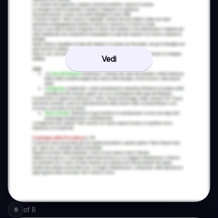
Vedi
of
8
8