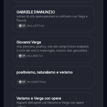
GABRIELE D’ANNUNZIO
Italiano
sintesi di vita opere pensiero e confronto con Vega e
Pascoli
2,437
40
5ªl
Giovanni Verga
Italiano
vita, pensiero, poetica, vita dei campi (rosso malpelo),
il ciclo dei vinti (i malavoglia, mastro-don gesualdo)
novelle rusticane (libertà, la roba), novelle
2,355
41
3ªl
scampigliate (eros, eva e tigre reale).
positivismo, naturalismo e verismo
Italiano
.
19,580
566
5ªl
Verismo e Verga con opere
Italiano
Appunti dettagliati sul Verismo e Verga con opere