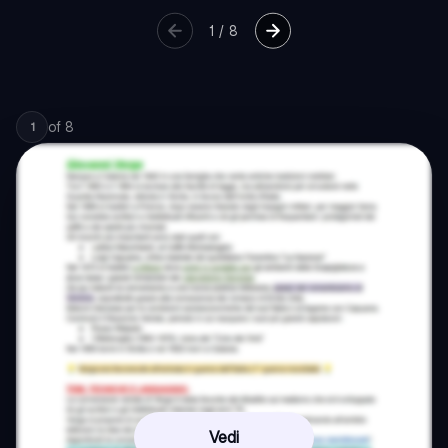
1
/
8
of
8
1
Vedi