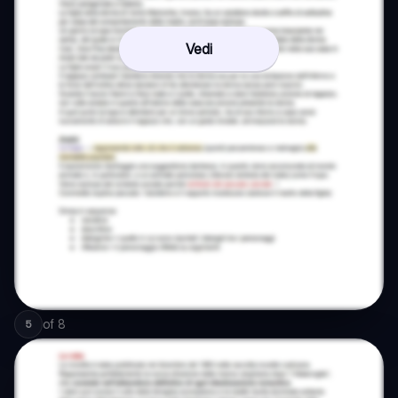
Vedi
of
8
5