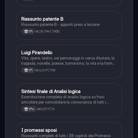
Riassunto patente B
Italiano
Riassunto patente B - appunti presi a lezione
29,794
955
5ªl
Luigi Pirandello
Italiano
Vita, opere, teatro, sei personaggi in cerca d’autore, la
trappola, novelle, poesie, l’umorismo, la vita e la forma,
frantumazione dell’Io, la civiltà moderna e
6,011
98
5ªl
l’alienazione, il treno ha fischiato, canta l’epistola, i
romanzi, io e il mio naso
S
Sintesi finale di Analisi logica
Italiano
Esercitazione completa di analisi logica su frasi
articolate per consolidare la conoscenza di tutti i
complementi.
5,571
0
3ªm
I promessi sposi
Italiano
Riassunti completi di tutti i 38 capitoli dei Promessi