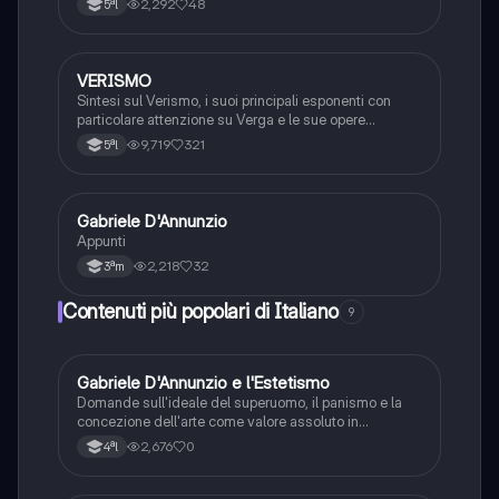
2,292
48
5ªl
VERISMO
Italiano
Sintesi sul Verismo, i suoi principali esponenti con
particolare attenzione su Verga e le sue opere
principali
9,719
321
5ªl
Gabriele D'Annunzio
Italiano
Appunti
2,218
32
3ªm
Contenuti più popolari di Italiano
9
G
Gabriele D'Annunzio e l'Estetismo
Italiano
Domande sull'ideale del superuomo, il panismo e la
concezione dell'arte come valore assoluto in
D'Annunzio.
2,676
0
4ªl