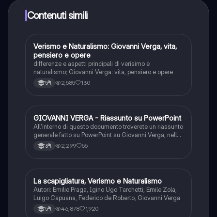
crescendo il tuo numero di follower. Inoltre, offriamo
Knowunity Premium, che consente di studiare senza
Contenuti simili
alcun limite!!
Verismo e Naturalismo: Giovanni Verga, vita,
Italiano
pensiero e opere
differenze e aspetti principali di verisimo e
naturalismo; Giovanni Verga: vita, pensiero e opere
2,585
130
5ªl
GIOVANNI VERGA - Riassunto su PowerPoint
Italiano
All'interno di questo documento troverete un riassunto
generale fatto su PowerPoint su Giovanni Verga, nello
specifico: Vita, Firenze, Milano, Il ritorno in Sicilia,
2,299
55
3ªl
Tecniche narratologiche, La poetica, I Malavoglia e
Mastro Don Gesualdo.
La scapigliatura, Verismo e Naturalismo
Italiano
Autori: Emilio Praga, Igino Ugo Tarchetti, Emile Zola,
Luigo Capuana, Federico de Roberto, Giovanni Verga
46,878
1,920
5ªl